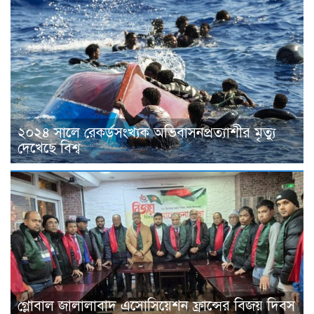
২০২৪ সালে রেকর্ডসংখ্যক অভিবাসনপ্রত্যাশীর মৃত্যু
দেখেছে বিশ্ব
গ্লোবাল জালালাবাদ এসোসিয়েশন ফ্রান্সের বিজয় দিবস