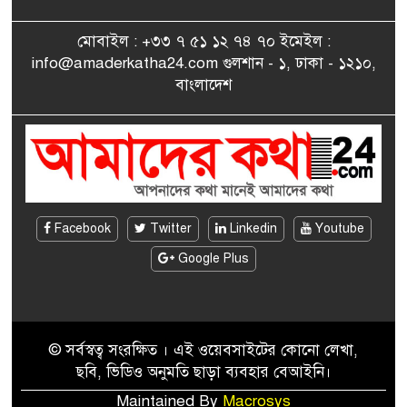
৮
পেলেন জুনেদ ফারহান
মোবাইল : +৩৩ ৭ ৫১ ১২ ৭৪ ৭০ ইমেইল :
info@amaderkatha24.com গুলশান - ১, ঢাকা - ১২১০,
এমপি মমতাজ আলোকে
বাংলাদেশ
৯
অভিনন্দন জানালো ‘মুন্সিগঞ্জ
জেলা প্রবাসী এসোসিয়েশন’
বেদে সম্প্রদায় নিয়ে প্যারিসে
১০
তথ্য-চলচ্চিত্র “ভাসমান জীবন”
প্রদর্শনী ও বাংলা নববর্ষ উদযাপন
Facebook
Twitter
Linkedin
Youtube
Google Plus
© সর্বস্বত্ব সংরক্ষিত । এই ওয়েবসাইটের কোনো লেখা,
ছবি, ভিডিও অনুমতি ছাড়া ব্যবহার বেআইনি।
Maintained By
Macrosys