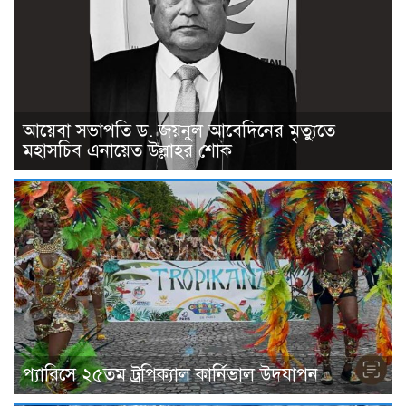
আয়েবা সভাপতি ড. জয়নুল আবেদিনের মৃত্যুতে
মহাসচিব এনায়েত উল্লাহর শোক
প্যারিসে ২৫তম ট্রপিক্যাল কার্নিভাল উদযাপন