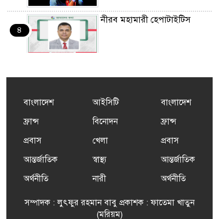
নীরব মহামারী হেপাটাইটিস
৪
কর্মসংস্থান তৈরির লক্ষ্যে SAF-
৫
এর সম্পূর্ণ বিনামূল্যের সুশি
প্রশিক্ষণ কার্যক্রমের শুভ সূচনা
বাংলাদেশ
আইসিটি
বাংলাদেশ
ফ্রান্সসহ ইউরোপীয় দেশসমূহে
ফ্রান্স
বিনোদন
ফ্রান্স
৬
দাবদাহ: কারণ, প্রভাব ও করণীয়
প্রবাস
খেলা
প্রবাস
আন্তর্জাতিক
স্বাস্থ্য
আন্তর্জাতিক
ফ্রান্সে সংবর্ধিত হলেন যুক্তরাজ্য
৭
বিএনপি’র আহ্বায়ক কমিটির
অর্থনীতি
নারী
অর্থনীতি
সদস্য তপন
সম্পাদক : লুৎফুর রহমান বাবু প্রকাশক : ফাতেমা খাতুন
সাংবাদিকতায় কৃতিত্বের পুরস্কার
(মরিয়ম)