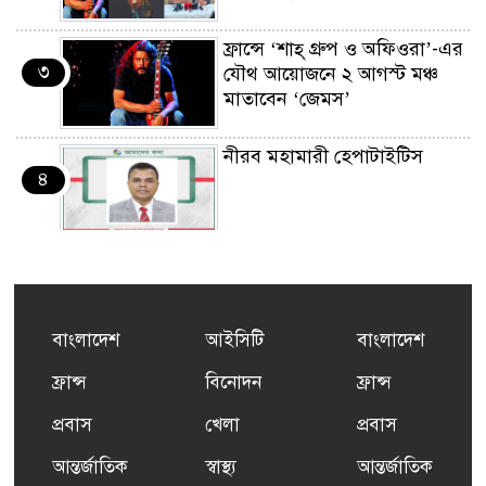
ফ্রান্সে ‘শাহ্ গ্রুপ ও অফিওরা’-এর
৩
যৌথ আয়োজনে ২ আগস্ট মঞ্চ
মাতাবেন ‘জেমস’
নীরব মহামারী হেপাটাইটিস
৪
কর্মসংস্থান তৈরির লক্ষ্যে SAF-
৫
এর সম্পূর্ণ বিনামূল্যের সুশি
প্রশিক্ষণ কার্যক্রমের শুভ সূচনা
বাংলাদেশ
আইসিটি
বাংলাদেশ
ফ্রান্সসহ ইউরোপীয় দেশসমূহে
ফ্রান্স
বিনোদন
ফ্রান্স
৬
দাবদাহ: কারণ, প্রভাব ও করণীয়
প্রবাস
খেলা
প্রবাস
আন্তর্জাতিক
স্বাস্থ্য
আন্তর্জাতিক
ফ্রান্সে সংবর্ধিত হলেন যুক্তরাজ্য