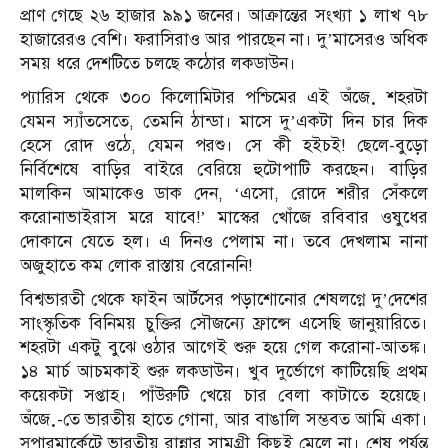
প্রাণ গেছে ২৬ হাজার ৯৯১ জনের। আক্রান্তের সংখ্যা ১ লাখ ৭৮
হাজারেরও বেশি। ফরাসিরাও আর পারছেন না। দু’মাসেরও অধিক
সময় ধরে দেশটিতে চলছে কঠোর লকডাউন।
প্যারিস থেকে ৩০০ কিলোমিটার পশ্চিমের এই অঁজ়ে শহরটা
যেমন স্যাঁতসেতে, তেমনি ঠান্ডা। মাসে দু’একটা দিন চার দিক
হেসে রোদ ওঠে, যেমন পরশু। সে কী হইচই! ছেলে-বুড়ো
নির্বিশেষে বাড়ির বাইরে বেরিয়ে হুটোপাটি করছেন। বাড়ির
মালকিন আমাকেও ডাক দেন, ‘এসো, রোদে শরীর সেঁকলে
করোনাভাইরাস মরে যাবে!’ মাস্কের খোঁজে রবিবার ওষুধের
দোকানে যেতে হল। এ দিনও পেলাম না। তবে দেখলাম নানা
অজুহাতে কম লোক রাস্তায় বেরোননি!
বিশ্বভারতী থেকে ফাইন আর্টসের পড়াশোনোর শেষলগ্নে দু’দেশের
সাংস্কৃতিক বিনিময় চুক্তির সৌজন্যে ফ্রান্সে এসেছি জানুয়ারিতে।
শহরটা একটু বুঝে ওঠার আগেই শুরু হয়ে গেল করোনা-আতঙ্ক।
১৪ মার্চ আচমকাই শুরু লকডাউন। খুব দুর্ভোগে কাটিয়েছি প্রথম
কয়েকটা সপ্তাহ। পাঁউরুটি খেয়ে চার বেলা কাটাতে হয়েছে।
অঁজ়ে-তে ভারতীয় হাতে গোনা, আর বাঙালি সম্ভবত আমি একা।
সুপারমার্কেটে ভারতীয় রান্নার সামগ্রী কিছুই মেলে না। শেষ পর্যন্ত