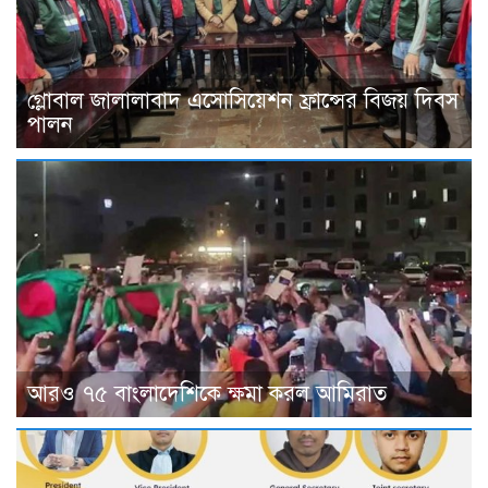
গ্লোবাল জালালাবাদ এসোসিয়েশন ফ্রান্সের বিজয় দিবস
পালন
আরও ৭৫ বাংলাদেশিকে ক্ষমা করল আমিরাত