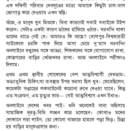
এক দক্ষিণী পরিবার দেবদূতের মতো আমাকে কিছুটা চাল-ডাল
জোগাড় করে দেওয়ায় এখন স্বস্তি।
অঁজ়ে-র মানুষ খুব মিশুকে। বিনা কারণেই সবাই সবাইকে উইশ
করেন। সেটাও একটা কারণ তাঁদের হাঁফিয়ে ওঠার। ঘরবন্দি থাকা
তাদের ধাতে নেই যে। আমারও কি আছে? বোলপুর-বিশ্বভারতী
সাইকেলে চরকি পাক দিয়ে আসা মেয়ে দু’মাস ঘরবন্দি!
অনলাইনে বন্ধুদের সঙ্গে আড্ডা, শিক্ষকদের সঙ্গে যোগাযোগ রাখা,
কোন্নগরের বাড়ির খোঁজখবর রাখা। আজ অনলাইনে পরীক্ষাও
দিলাম।
প্রথম প্রথম স্থানীয় লোকেদের বেশ আত্মবিশ্বাসী দেখতাম।
অত্যাধুনিক চিকিৎসা ব্যবস্থার উপর ভরসা ছিল খুব। ভেবেছিলেন,
কয়েকটা সপ্তাহের লকডাউনেই করোনা রুখে দেওয়া যাবে। কিন্তু
এত সংক্রমণ, এত মৃত্যুর ভার— সেই আত্মবিশ্বাস এখন উধাও।
অনলাইনে দেশের খবর পাই। শুনি অনেকেই নানা অছিলায়
সামাজিক দূরত্ব-বিধি লঙ্ঘন করে চলেছেন। কোথাও মদের
দোকানে লম্বা লাইন, তো কোনো বাজারে হামলে পড়া ভিড়। চিন্তা
হয় বাড়ির মানুষগুলোর জন্য।