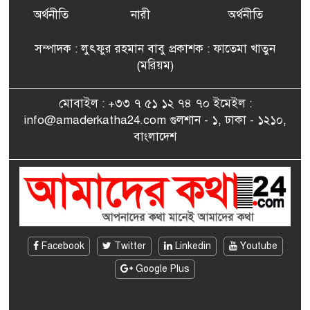
৭
বিএনপি’র আহ্বায়ক কমিটির
অর্থনীতি
নারী
অর্থনীতি
সদস্য তপন
সম্পাদক : লুৎফুর রহমান বাবু প্রকাশক : ফাতেমা খাতুন
সাংবাদিকতায় কৃতিত্বের পুরস্কার
(মরিয়ম)
৮
পেলেন জুনেদ ফারহান
মোবাইল : +৩৩ ৭ ৫১ ১২ ৭৪ ৭০ ইমেইল :
info@amaderkatha24.com গুলশান - ১, ঢাকা - ১২১০,
এমপি মমতাজ আলোকে
বাংলাদেশ
৯
অভিনন্দন জানালো ‘মুন্সিগঞ্জ
জেলা প্রবাসী এসোসিয়েশন’
বেদে সম্প্রদায় নিয়ে প্যারিসে
১০
তথ্য-চলচ্চিত্র “ভাসমান জীবন”
প্রদর্শনী ও বাংলা নববর্ষ উদযাপন
Facebook
Twitter
Linkedin
Youtube
Google Plus