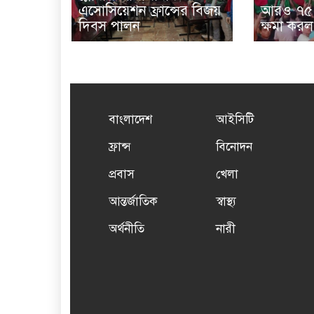
এসোসিয়েশন ফ্রান্সের বিজয়
আরও ৭৫ 
দিবস পালন
ক্ষমা কর
বাংলাদেশ
আইসিটি
ফ্রান্স
বিনোদন
প্রবাস
খেলা
আন্তর্জাতিক
স্বাস্থ্য
অর্থনীতি
নারী