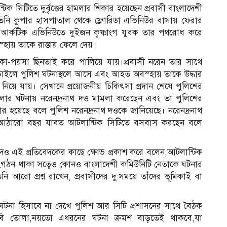
টিক সিটিতে দুর্বৃত্তের হামলার শিকার হয়েছেন প্রবাসী বাংলাদেশী
 তিনি কুপার হাসপাতাল থেকে ফ্লোরিডা এভিনিউর বাসায় ফেরার
আর্কটিক এভিনিউতে দুইজন কৃষ্ণাংগ যুবক তার পথরোধ করে
বস্হায় তাকে রাস্তায় ফেলে দেয়।
া-পয়সা ছিনতাই করে পালিয়ে যায়।প্রবাসী নরেন তার সাথে
াইলে পুলিশ ঘটনাস্থলে আসে এবং আহত অবস্হায় তাকে উদ্ধার
িয়ে যায়। সেখানে প্রয়োজনীয় চিকিৎসা প্রদান শেষে পুলিশের
লার ঘটনায় নরেনদ্রনাথ দও মামলা করেছেন এবং তা পুলিশের
র হয়েছে বলে পুলিশ নরেনদ্রনাথ দওকে জানিয়েছে। নরেনদ্রনাথ
 গত আঠারো বছর যাবত আটলান্টিক সিটিতে বসবাস করছেন বলে
রনাথ দও এই প্রতিবেদকের কাছে ক্ষোভ প্রকাশ করে বলেন,আটলান্টিক
গঠন থাকা সত্বেও কোনও বাংলাদেশী কমিউনিটি নেতাকে ঘটনার
 আরো প্রশ্ন রাখেন, প্রবাসীদের দু:সময়ে তাঁদের ভূমিকাই বা
ঘটনা হিসাবে না দেখে পুলিশ আর সিটি প্রশাসনের সাথে বৈঠক
াবি তোলা,নয়তো এধরনের ঘটনা ক্রমশ বাড়তেই থাকবে,যা