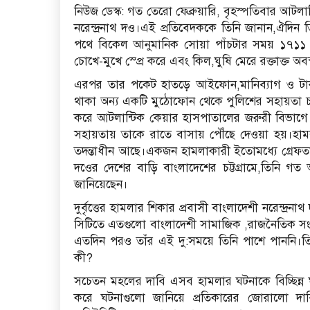
নিউজ ডেস্ক: গত তেরো ফেব্রুয়ারি, বৃহস্পতিবার আটলান্
নরেন্দ্রনাথ দও।এই প্রতিবেদককে তিনি জানান,ঐদিন
পথে বিকেল আনুমানিক সোয়া পাঁচটার সময় ১৭১১ 
চোখে-মুখে স্প্রে করে এবং কিল,ঘুষি মেরে রক্তাক্ত অ
এরপর তার পকেট হাতড়ে আইফোন,মানিব্যাগ ও টাক
থাকা অন্য একটি মুঠোফোন থেকে পুলিশের সহায়তা চ
করে আটলান্টিক কেয়ার হাসপাতালের জরুরী বিভাগে ন
সহায়তায় তাকে রাতে বাসায় পৌঁছে দেওয়া হয়।হাম
তদন্তাধীন আছে।একজন হামলাকারী ইতোমধ্যে গ্রেফতা
দওের দেশের বাড়ি বাংলাদেশের চট্টগ্রামে,তিনি
জানিয়েছেন।
দুর্বৃত্তের হামলার শিকার প্রবাসী বাংলাদেশী নরেন্দ্
সিটিতে এতগুলো বাংলাদেশী সামাজিক ,রাজনৈতিক সং
এতদিন পরও তাঁর এই দু:সময়ে তিনি পাশে পাননি।তিনি
কী?
সচেতন মহলের দাবি এসব হামলার ঘটনাকে বিচ্ছিন্ন 
করে ঘটনাগুলো জানিয়ে প্রতিকারের জোরালো দ