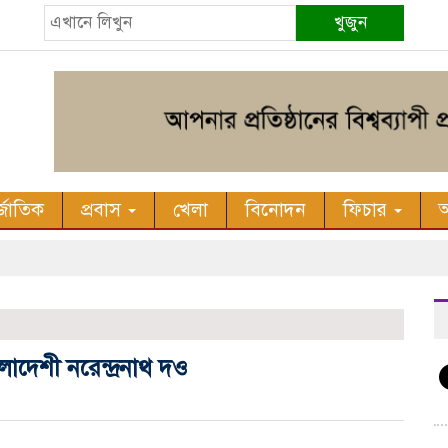
খুজুন
র্জাতিক
প্রবাস
খেলা
বিনোদন
ফিচার
অ
াদেশী নরেন্দ্রনাথ দও