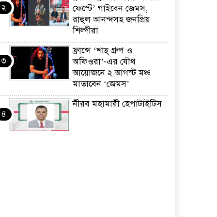
২
ফেস্টে’ গাইবেন জেমস,
রাহুল আনন্দসহ জনপ্রিয়
শিল্পীরা
ফ্রান্সে ‘শাহ্ গ্রুপ ও
৩
অফিওরা’-এর যৌথ
আয়োজনে ২ আগস্ট মঞ্চ
মাতাবেন ‘জেমস’
নীরব মহামারী হেপাটাইটিস
৪
কর্মসংস্থান তৈরির লক্ষ্যে
৫
SAF-এর সম্পূর্ণ বিনামূল্যের
সুশি প্রশিক্ষণ কার্যক্রমের শুভ
সূচনা
ফ্রান্সসহ ইউরোপীয়
৬
দেশসমূহে দাবদাহ: কারণ,