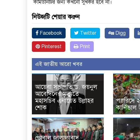
কমিউনিটির জন্য কখনো সুখকর হবে না।
নিউজটি শেয়ার করুন
Facebook
Twitter
Digg
Pinterest
Print
এই জাতীয় আরো খবর
আয়েবা সভাপতি ড. জয়নুল
আবেদিনের মৃত্যুতে
মহাসচিব এনায়েত উল্লাহর
প্যারিসে 
শোক
কার্নিভাল
গ্লোবাল জালালাবাদ