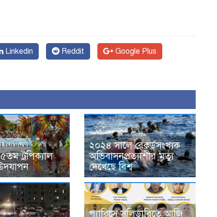
Linkedin
Reddit
Google Plus
২০২৪ সালে রেকর্ডসংখ্যক
২৫তম ট্রপিক্যাল
অভিবাসনপ্রত্যাশীর মৃত্যু
 উদযাপন
দেখেছে বিশ্ব
প্যারিসে সলিডারিতে আজি