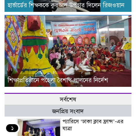
হার্ভার্ডের শিক্ষককে কুরআন উপহার দিলেন রিজওয়ান
শিক্ষাপ্রতিষ্ঠানে পহেলা বৈশাখ পালনের নির্দেশ
সর্বশেষ
জনপ্রিয় সংবাদ
প্যারিসে ‘ঢাকা ক্লাব ফ্রান্স’-এর
১
যাত্রা