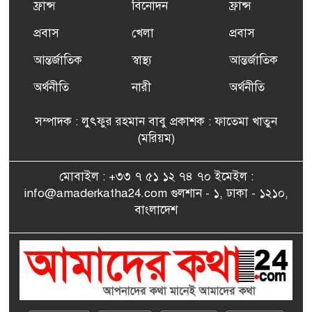
ফ্রান্স
বিনোদন
ফ্রান্স
৬
দাবদাহ: কারণ, প্রভাব ও করণীয়
প্রবাস
খেলা
প্রবাস
আন্তর্জাতিক
স্বাস্থ্য
আন্তর্জাতিক
ফ্রান্সে সংবর্ধিত হলেন যুক্তরাজ্য
৭
বিএনপি’র আহ্বায়ক কমিটির
অর্থনীতি
নারী
অর্থনীতি
সদস্য তপন
সম্পাদক : লুৎফুর রহমান বাবু প্রকাশক : ফাতেমা খাতুন
সাংবাদিকতায় কৃতিত্বের পুরস্কার
(মরিয়ম)
৮
পেলেন জুনেদ ফারহান
মোবাইল : +৩৩ ৭ ৫১ ১২ ৭৪ ৭০ ইমেইল :
info@amaderkatha24.com গুলশান - ১, ঢাকা - ১২১০,
এমপি মমতাজ আলোকে
বাংলাদেশ
৯
অভিনন্দন জানালো ‘মুন্সিগঞ্জ
জেলা প্রবাসী এসোসিয়েশন’
বেদে সম্প্রদায় নিয়ে প্যারিসে
১০
তথ্য-চলচ্চিত্র “ভাসমান জীবন”
প্রদর্শনী ও বাংলা নববর্ষ উদযাপন