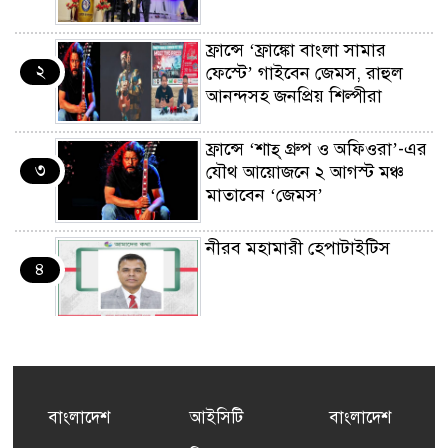
ফ্রান্সে ‘ফ্রাঙ্কো বাংলা সামার
২
ফেস্টে’ গাইবেন জেমস, রাহুল
আনন্দসহ জনপ্রিয় শিল্পীরা
ফ্রান্সে ‘শাহ্ গ্রুপ ও অফিওরা’-এর
৩
যৌথ আয়োজনে ২ আগস্ট মঞ্চ
মাতাবেন ‘জেমস’
নীরব মহামারী হেপাটাইটিস
৪
কর্মসংস্থান তৈরির লক্ষ্যে SAF-
৫
এর সম্পূর্ণ বিনামূল্যের সুশি
প্রশিক্ষণ কার্যক্রমের শুভ সূচনা
বাংলাদেশ
আইসিটি
বাংলাদেশ
ফ্রান্সসহ ইউরোপীয় দেশসমূহে