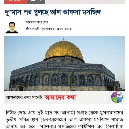
দু’মাস পর খুলছে আল আকসা মসজিদ
আমাদের কথা ডেস্ক
আপডেট : বৃহস্পতিবার, ২১ মে, ২০২০
নিউজ ডেস্ক: প্রায় দুই মাস পর আগামী সপ্তাহ থেকে মুসলমানদের
তৃতীয় পবিত্র স্থান জেরুজালেমের আল-আকসা মসজিদে নামাজ
আদায় শুরু হবে। মঙ্গলবার মসজিদের কাউন্সিল অব ইসলামিক