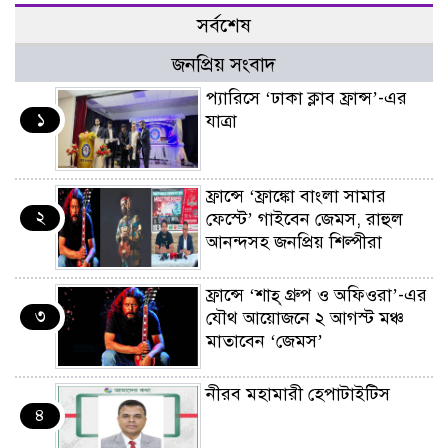
সর্বশেষ
জনপ্রিয় সংবাদ
প্যারিসে ‘ঢাকা ক্লাব ফ্রান্স’-এর
১
যাত্রা
ফ্রান্সে ‘ফ্রাঙ্কো বাংলা সামার
২
ফেস্টে’ গাইবেন জেমস, রাহুল
আনন্দসহ জনপ্রিয় শিল্পীরা
ফ্রান্সে ‘শাহ্ গ্রুপ ও অফিওরা’-এর
৩
যৌথ আয়োজনে ২ আগস্ট মঞ্চ
মাতাবেন ‘জেমস’
নীরব মহামারী হেপাটাইটিস
৪