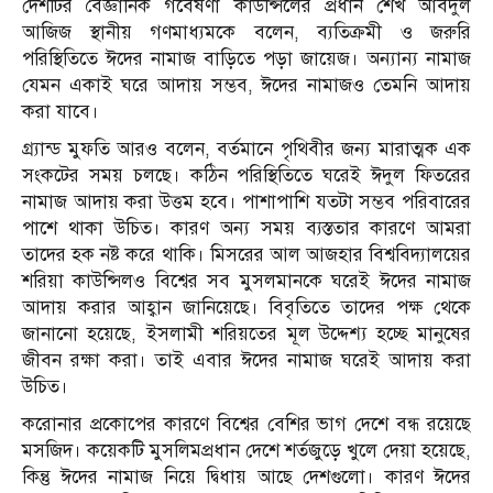
দেশটির বৈজ্ঞানিক গবেষণা কাউন্সিলের প্রধান শেখ আবদুল
আজিজ স্থানীয় গণমাধ্যমকে বলেন, ব্যতিক্রমী ও জরুরি
পরিস্থিতিতে ঈদের নামাজ বাড়িতে পড়া জায়েজ। অন্যান্য নামাজ
যেমন একাই ঘরে আদায় সম্ভব, ঈদের নামাজও তেমনি আদায়
করা যাবে।
গ্র্যান্ড মুফতি আরও বলেন, বর্তমানে পৃথিবীর জন্য মারাত্মক এক
সংকটের সময় চলছে। কঠিন পরিস্থিতিতে ঘরেই ঈদুল ফিতরের
নামাজ আদায় করা উত্তম হবে। পাশাপাশি যতটা সম্ভব পরিবারের
পাশে থাকা উচিত। কারণ অন্য সময় ব্যস্ততার কারণে আমরা
তাদের হক নষ্ট করে থাকি। মিসরের আল আজহার বিশ্ববিদ্যালয়ের
শরিয়া কাউন্সিলও বিশ্বের সব মুসলমানকে ঘরেই ঈদের নামাজ
আদায় করার আহ্বান জানিয়েছে। বিবৃতিতে তাদের পক্ষ থেকে
জানানো হয়েছে, ইসলামী শরিয়তের মূল উদ্দেশ্য হচ্ছে মানুষের
জীবন রক্ষা করা। তাই এবার ঈদের নামাজ ঘরেই আদায় করা
উচিত।
করোনার প্রকোপের কারণে বিশ্বের বেশির ভাগ দেশে বন্ধ রয়েছে
মসজিদ। কয়েকটি মুসলিমপ্রধান দেশে শর্তজুড়ে খুলে দেয়া হয়েছে,
কিন্তু ঈদের নামাজ নিয়ে দ্বিধায় আছে দেশগুলো। কারণ ঈদের