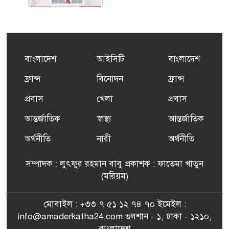
কর্মসংস্থান তৈরির লক্ষ্যে SAF-
৫
এর সম্পূর্ণ বিনামূল্যের সুশি
প্রশিক্ষণ কার্যক্রমের শুভ সূচনা
বাংলাদেশ
আইসিটি
বাংলাদেশ
ফ্রান্সসহ ইউরোপীয় দেশসমূহে
ফ্রান্স
বিনোদন
ফ্রান্স
৬
দাবদাহ: কারণ, প্রভাব ও করণীয়
প্রবাস
খেলা
প্রবাস
আন্তর্জাতিক
স্বাস্থ্য
আন্তর্জাতিক
ফ্রান্সে সংবর্ধিত হলেন যুক্তরাজ্য
৭
বিএনপি’র আহ্বায়ক কমিটির
অর্থনীতি
নারী
অর্থনীতি
সদস্য তপন
সম্পাদক : লুৎফুর রহমান বাবু প্রকাশক : ফাতেমা খাতুন
সাংবাদিকতায় কৃতিত্বের পুরস্কার
(মরিয়ম)
৮
পেলেন জুনেদ ফারহান
মোবাইল : +৩৩ ৭ ৫১ ১২ ৭৪ ৭০ ইমেইল :
info@amaderkatha24.com গুলশান - ১, ঢাকা - ১২১০,
এমপি মমতাজ আলোকে
বাংলাদেশ