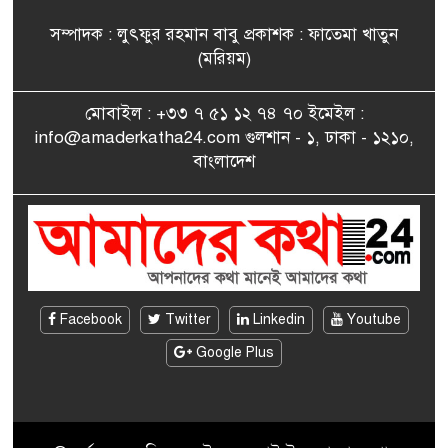
সদস্য তপন
সম্পাদক : লুৎফুর রহমান বাবু প্রকাশক : ফাতেমা খাতুন
সাংবাদিকতায় কৃতিত্বের পুরস্কার
(মরিয়ম)
৮
পেলেন জুনেদ ফারহান
মোবাইল : +৩৩ ৭ ৫১ ১২ ৭৪ ৭০ ইমেইল :
info@amaderkatha24.com গুলশান - ১, ঢাকা - ১২১০,
এমপি মমতাজ আলোকে
বাংলাদেশ
৯
অভিনন্দন জানালো ‘মুন্সিগঞ্জ
জেলা প্রবাসী এসোসিয়েশন’
বেদে সম্প্রদায় নিয়ে প্যারিসে
১০
তথ্য-চলচ্চিত্র “ভাসমান জীবন”
প্রদর্শনী ও বাংলা নববর্ষ উদযাপন
Facebook
Twitter
Linkedin
Youtube
Google Plus