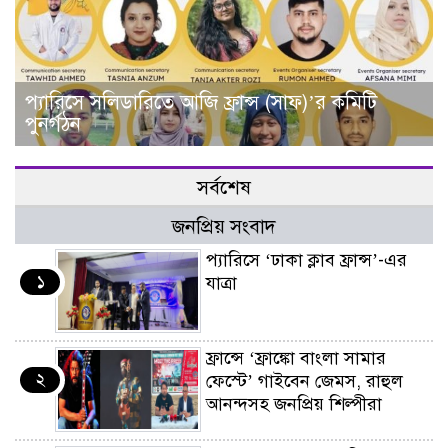
প্যারিসে সলিডারিতে আজি ফ্রান্স (সাফ)’র কমিটি
পুনর্গঠন
সর্বশেষ
জনপ্রিয় সংবাদ
প্যারিসে ‘ঢাকা ক্লাব ফ্রান্স’-এর
১
যাত্রা
ফ্রান্সে ‘ফ্রাঙ্কো বাংলা সামার
২
ফেস্টে’ গাইবেন জেমস, রাহুল
আনন্দসহ জনপ্রিয় শিল্পীরা