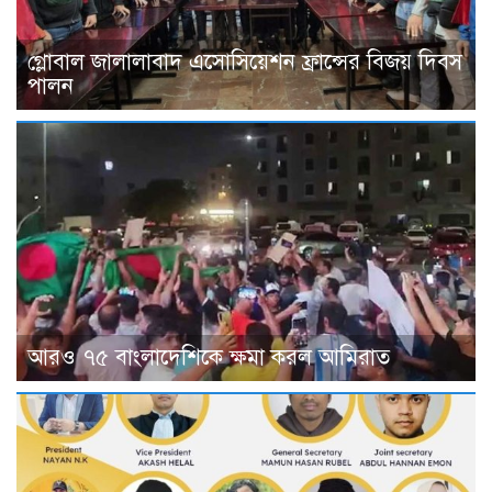
গ্লোবাল জালালাবাদ এসোসিয়েশন ফ্রান্সের বিজয় দিবস
পালন
আরও ৭৫ বাংলাদেশিকে ক্ষমা করল আমিরাত