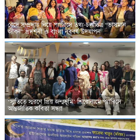
বেদে সম্প্রদায় নিয়ে প্যারিসে তথ্য-চলচ্চিত্র “ভাসমান
জীবন” প্রদর্শনী ও বাংলা নববর্ষ উদযাপন
‘স্মৃতিতে স্মরণে প্রিয় জন্মভূমি’ শিরোনামে প্যারিসে
আন্তর্জাতিক কবিতা সন্ধ্যা