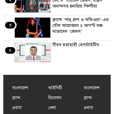
ফেস্টে’ গাইবেন জেমস, রাহুল
আনন্দসহ জনপ্রিয় শিল্পীরা
ফ্রান্সে ‘শাহ্ গ্রুপ ও অফিওরা’-এর
৩
যৌথ আয়োজনে ২ আগস্ট মঞ্চ
মাতাবেন ‘জেমস’
নীরব মহামারী হেপাটাইটিস
৪
কর্মসংস্থান তৈরির লক্ষ্যে SAF-
৫
এর সম্পূর্ণ বিনামূল্যের সুশি
প্রশিক্ষণ কার্যক্রমের শুভ সূচনা
বাংলাদেশ
আইসিটি
বাংলাদেশ
ফ্রান্সসহ ইউরোপীয় দেশসমূহে
ফ্রান্স
বিনোদন
ফ্রান্স
৬
দাবদাহ: কারণ, প্রভাব ও করণীয়
প্রবাস
খেলা
প্রবাস