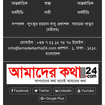
আন্তর্জাতিক
স্বাস্থ্য
আন্তর্জাতিক
ফ্রান্সে সংবর্ধিত হলেন যুক্তরাজ্য
৭
বিএনপি’র আহ্বায়ক কমিটির
অর্থনীতি
নারী
অর্থনীতি
সদস্য তপন
সম্পাদক : লুৎফুর রহমান বাবু প্রকাশক : ফাতেমা খাতুন
সাংবাদিকতায় কৃতিত্বের পুরস্কার
(মরিয়ম)
৮
পেলেন জুনেদ ফারহান
মোবাইল : +৩৩ ৭ ৫১ ১২ ৭৪ ৭০ ইমেইল :
info@amaderkatha24.com গুলশান - ১, ঢাকা - ১২১০,
এমপি মমতাজ আলোকে
বাংলাদেশ
৯
অভিনন্দন জানালো ‘মুন্সিগঞ্জ
জেলা প্রবাসী এসোসিয়েশন’
বেদে সম্প্রদায় নিয়ে প্যারিসে
১০
তথ্য-চলচ্চিত্র “ভাসমান জীবন”
প্রদর্শনী ও বাংলা নববর্ষ উদযাপন
Facebook
Twitter
Linkedin
Youtube
Google Plus