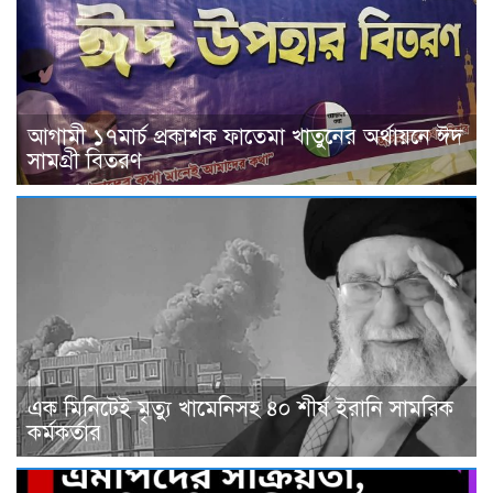
আগামী ১৭মার্চ প্রকাশক ফাতেমা খাতুনের অর্থায়নে ঈদ
সামগ্রী বিতরণ
এক মিনিটেই মৃত্যু খামেনিসহ ৪০ শীর্ষ ইরানি সামরিক
কর্মকর্তার