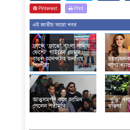
Pinterest
Print
এই জাতীয় আরো খবর
ফ্রান্সে ‘ফ্রাঙ্কো বাংলা সামার
ফেস্টে’ গাইবেন জেমস,
রাহুল আনন্দসহ জনপ্রিয়
রহস্যজনক 
শিল্পীরা
লাগা’খ্যা
আত্মসমর্পণ করে জামিন
‘বুড়ি’ ব
পেলেন পরীমণি
স্বস্তিকা