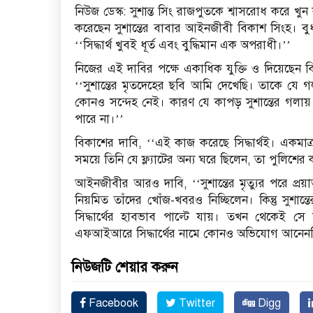
নিউজ ডেস্ক: সুশান্ত সিং রাজপুতকে শ্বাসরোধ করে খুন 
করেছেন সুশান্তের বাবার আইনজীবী বিকাশ সিংহ। বু
‘‘সিদ্ধার্থ খুবই ধূর্ত এবং বুদ্ধিমান এক অপরাধী।’’
নিজের এই দাবির পক্ষে একাধিক যুক্তি ও দিয়েছেন বি
‘‘সুশান্তের মৃতদেহের ছবি আমি দেখেছি। তাকে যে 
কোনও সন্দেহ নেই। কারণ যে কাপড় সুশান্তের গলা
পারে না।’’
বিকাশের দাবি, ‘‘এই কাজ করেছে সিদ্ধার্থই। একমাত্র 
সময়ে তিনি যে ফ্ল্যাটের অন্য ঘরে ছিলেন, তা পুলিশের 
আইনজীবীর আরও দাবি, ‘‘সুশান্তের মৃত্যুর পরে প্রয়
নিয়মিত তাঁদের খোঁজ-খবরও নিচ্ছিলেন। কিন্তু সু
সিদ্ধার্থের হাবভাব পাল্টে যায়। তখন থেকেই সে
এফআইআরে সিদ্ধার্থের নামে কোনও অভিযোগ আনেন
নিউজটি শেয়ার করুন
Facebook
Twitter
Digg