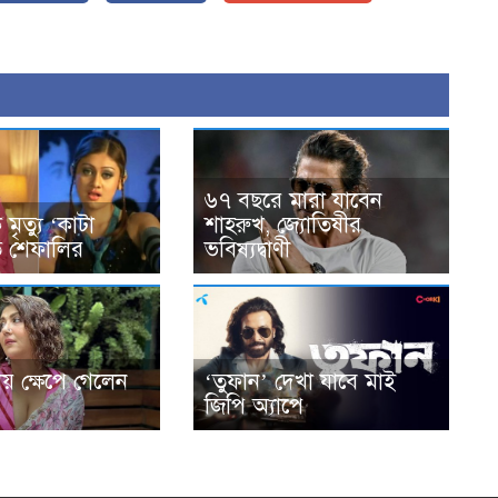
৬৭ বছরে মারা যাবেন
মৃত্যু ‘কাটা
শাহরুখ, জ্যোতিষীর
ত শেফালির
ভবিষ্যদ্বাণী
লায় ক্ষেপে গেলেন
‘তুফান’ দেখা যাবে মাই
জিপি অ্যাপে