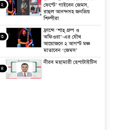
২
ফেস্টে’ গাইবেন জেমস,
রাহুল আনন্দসহ জনপ্রিয়
শিল্পীরা
ফ্রান্সে ‘শাহ্ গ্রুপ ও
৩
অফিওরা’-এর যৌথ
আয়োজনে ২ আগস্ট মঞ্চ
মাতাবেন ‘জেমস’
নীরব মহামারী হেপাটাইটিস
৪
কর্মসংস্থান তৈরির লক্ষ্যে
৫
SAF-এর সম্পূর্ণ বিনামূল্যের
সুশি প্রশিক্ষণ কার্যক্রমের শুভ
সূচনা
ফ্রান্সসহ ইউরোপীয়
৬
দেশসমূহে দাবদাহ: কারণ,