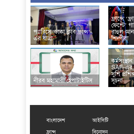
ফ্রান্সে ‘ফ
ফেস্টে’ 
প্যারিসে ‘ঢাকা ক্লাব ফ্রান্স’-
রাহুল আনন
এর যাত্রা
শিল্পীরা
কর্মসংস্থান
SAF-এর সম
সুশি প্রশিক
নীরব মহামারী হেপাটাইটিস
সূচনা
বাংলাদেশ
আইসিটি
ফ্রান্স
বিনোদন