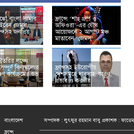
্রাঙ্কো বাংলা সামার
ফ্রান্সে ‘শাহ্ গ্রুপ ও
গাইবেন জেমস,
অফিওরা’-এর যৌথ
্দসহ জনপ্রিয়
আয়োজনে ২ আগস্ট মঞ্চ
মাতাবেন ‘জেমস’
 তৈরির লক্ষ্যে
্পূর্ণ বিনামূল্যের
ফ্রান্সসহ ইউরোপীয়
্ষণ কার্যক্রমের শুভ
দেশসমূহে দাবদাহ: কারণ,
প্রভাব ও করণীয়
বাংলাদেশ
সম্পাদক : লুৎফুর রহমান বাবু প্রকাশক : ফাতে
ফ্রান্স