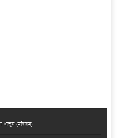
মা খাতুন (মরিয়ম)