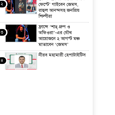
২
ফেস্টে’ গাইবেন জেমস,
রাহুল আনন্দসহ জনপ্রিয়
শিল্পীরা
ফ্রান্সে ‘শাহ্ গ্রুপ ও
৩
অফিওরা’-এর যৌথ
আয়োজনে ২ আগস্ট মঞ্চ
মাতাবেন ‘জেমস’
নীরব মহামারী হেপাটাইটিস
৪
কর্মসংস্থান তৈরির লক্ষ্যে
৫
SAF-এর সম্পূর্ণ বিনামূল্যের
সুশি প্রশিক্ষণ কার্যক্রমের শুভ
সূচনা
ফ্রান্সসহ ইউরোপীয়
৬
দেশসমূহে দাবদাহ: কারণ,