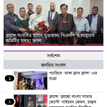
ফ্রান্সে সংবর্ধিত হলেন যুক্তরাজ্য বিএনপি’র আহ্বায়ক
কমিটির সদস্য তপন
সর্বশেষ
জনপ্রিয় সংবাদ
প্যারিসে ‘ঢাকা ক্লাব ফ্রান্স’-এর
১
যাত্রা
ফ্রান্সে ‘ফ্রাঙ্কো বাংলা সামার
২
ফেস্টে’ গাইবেন জেমস, রাহুল