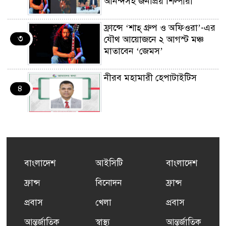
আনন্দসহ জনপ্রিয় শিল্পীরা
ফ্রান্সে ‘শাহ্ গ্রুপ ও অফিওরা’-এর
৩
যৌথ আয়োজনে ২ আগস্ট মঞ্চ
মাতাবেন ‘জেমস’
নীরব মহামারী হেপাটাইটিস
৪
কর্মসংস্থান তৈরির লক্ষ্যে SAF-
৫
এর সম্পূর্ণ বিনামূল্যের সুশি
প্রশিক্ষণ কার্যক্রমের শুভ সূচনা
বাংলাদেশ
আইসিটি
বাংলাদেশ
ফ্রান্সসহ ইউরোপীয় দেশসমূহে
ফ্রান্স
বিনোদন
ফ্রান্স
৬
দাবদাহ: কারণ, প্রভাব ও করণীয়
প্রবাস
খেলা
প্রবাস
আন্তর্জাতিক
স্বাস্থ্য
আন্তর্জাতিক