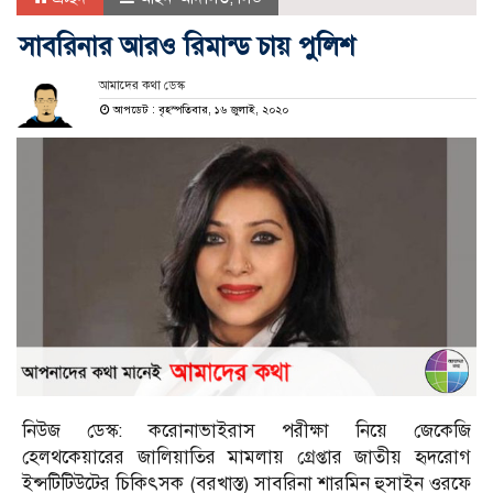
সাবরিনার আরও রিমান্ড চায় পুলিশ
আমাদের কথা ডেস্ক
আপডেট : বৃহস্পতিবার, ১৬ জুলাই, ২০২০
নিউজ ডেস্ক: করোনাভাইরাস পরীক্ষা নিয়ে জেকেজি
হেলথকেয়ারের জালিয়াতির মামলায় গ্রেপ্তার জাতীয় হৃদরোগ
ইন্সটিটিউটের চিকিৎসক (বরখাস্ত) সাবরিনা শারমিন হুসাইন ওরফে