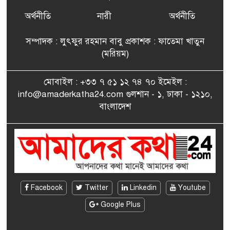
ফ্রান্সে সংবর্ধিত হলেন যুক্তরাজ্য
৭
বিএনপি’র আহ্বায়ক কমিটির
অর্থনীতি
নারী
অর্থনীতি
সদস্য তপন
সম্পাদক : লুৎফুর রহমান বাবু প্রকাশক : ফাতেমা খাতুন
সাংবাদিকতায় কৃতিত্বের পুরস্কার
(মরিয়ম)
৮
পেলেন জুনেদ ফারহান
মোবাইল : +৩৩ ৭ ৫১ ১২ ৭৪ ৭০ ইমেইল :
info@amaderkatha24.com গুলশান - ১, ঢাকা - ১২১০,
এমপি মমতাজ আলোকে
বাংলাদেশ
৯
অভিনন্দন জানালো ‘মুন্সিগঞ্জ
জেলা প্রবাসী এসোসিয়েশন’
বেদে সম্প্রদায় নিয়ে প্যারিসে
১০
তথ্য-চলচ্চিত্র “ভাসমান জীবন”
প্রদর্শনী ও বাংলা নববর্ষ উদযাপন
Facebook
Twitter
Linkedin
Youtube
Google Plus