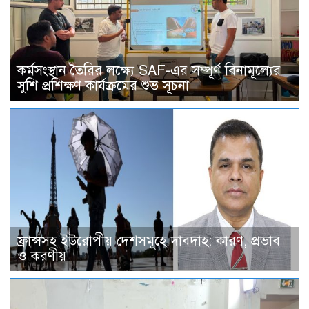
কর্মসংস্থান তৈরির লক্ষ্যে SAF-এর সম্পূর্ণ বিনামূল্যের
সুশি প্রশিক্ষণ কার্যক্রমের শুভ সূচনা
ফ্রান্সসহ ইউরোপীয় দেশসমূহে দাবদাহ: কারণ, প্রভাব
ও করণীয়