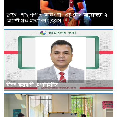
ফ্রান্সে ‘শাহ্ গ্রুপ ও অফিওরা’-এর যৌথ আয়োজনে ২
আগস্ট মঞ্চ মাতাবেন ‘জেমস’
নীরব মহামারী হেপাটাইটিস