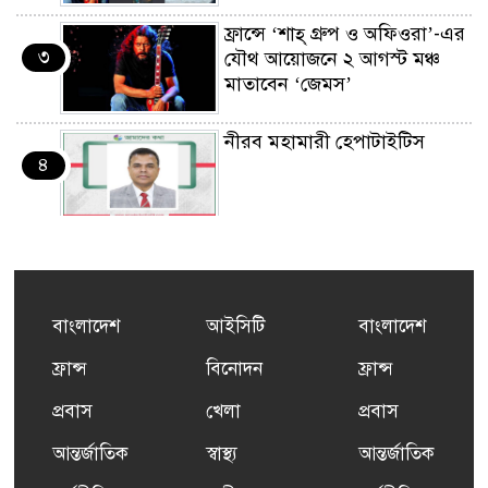
ফ্রান্সে ‘শাহ্ গ্রুপ ও অফিওরা’-এর
৩
যৌথ আয়োজনে ২ আগস্ট মঞ্চ
মাতাবেন ‘জেমস’
নীরব মহামারী হেপাটাইটিস
৪
কর্মসংস্থান তৈরির লক্ষ্যে SAF-
৫
এর সম্পূর্ণ বিনামূল্যের সুশি
প্রশিক্ষণ কার্যক্রমের শুভ সূচনা
বাংলাদেশ
আইসিটি
বাংলাদেশ
ফ্রান্সসহ ইউরোপীয় দেশসমূহে
ফ্রান্স
বিনোদন
ফ্রান্স
৬
দাবদাহ: কারণ, প্রভাব ও করণীয়
প্রবাস
খেলা
প্রবাস
আন্তর্জাতিক
স্বাস্থ্য
আন্তর্জাতিক
ফ্রান্সে সংবর্ধিত হলেন যুক্তরাজ্য
৭