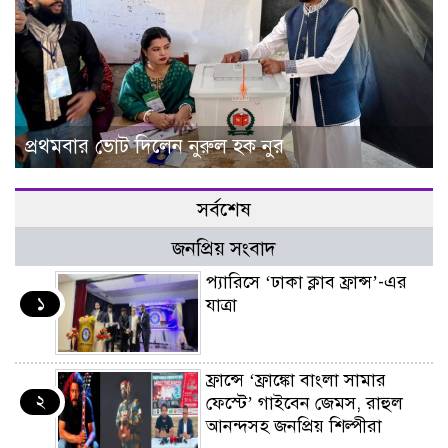
প্রথমবার ভোট দিলেন নুরুল হক নুর
সর্বশেষ
জনপ্রিয় সংবাদ
প্যারিসে ‘ঢাকা ক্লাব ফ্রান্স’-এর
১
যাত্রা
ফ্রান্সে ‘ফ্রাঙ্কো বাংলা সামার
২
ফেস্টে’ গাইবেন জেমস, রাহুল
আনন্দসহ জনপ্রিয় শিল্পীরা