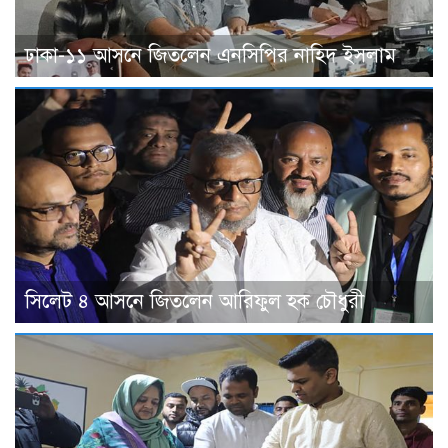
ঢাকা-১১ আসনে জিতলেন এনসিপির নাহিদ ইসলাম
সিলেট ৪ আসনে জিতলেন আরিফুল হক চৌধুরী