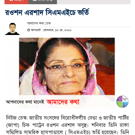
রওশন এরশাদ সিএমএইচে ভর্তি
আমাদের কথা ডেস্ক
আপডেট : সোমবার, ১৮ মে, ২০২০
নিউজ ডেস্ক: জাতীয় সংসদের বিরোধীদলীয় নেতা ও জাতীয় পার্টির
(জাপা) চিফ প্যাট্রন রওশন এরশাদ অসুস্থ। শনিবার তিনি ঢাকা
সম্মিলিত সামরিক হাসপাতালে ( সিএমএইচ) ভর্তি হয়েছেন। তিনি