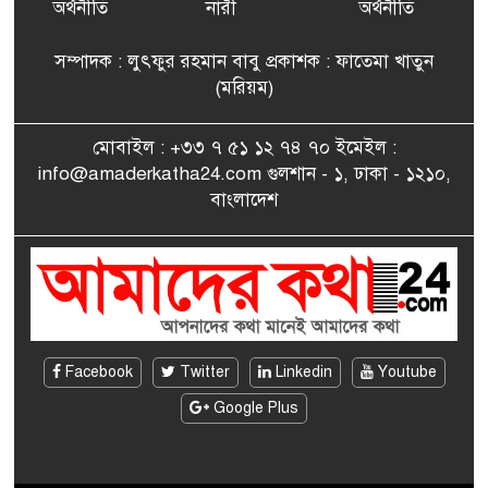
বিএনপি’র আহ্বায়ক কমিটির
অর্থনীতি
নারী
অর্থনীতি
সদস্য তপন
সম্পাদক : লুৎফুর রহমান বাবু প্রকাশক : ফাতেমা খাতুন
সাংবাদিকতায় কৃতিত্বের পুরস্কার
(মরিয়ম)
৮
পেলেন জুনেদ ফারহান
মোবাইল : +৩৩ ৭ ৫১ ১২ ৭৪ ৭০ ইমেইল :
info@amaderkatha24.com গুলশান - ১, ঢাকা - ১২১০,
এমপি মমতাজ আলোকে
বাংলাদেশ
৯
অভিনন্দন জানালো ‘মুন্সিগঞ্জ
জেলা প্রবাসী এসোসিয়েশন’
বেদে সম্প্রদায় নিয়ে প্যারিসে
১০
তথ্য-চলচ্চিত্র “ভাসমান জীবন”
প্রদর্শনী ও বাংলা নববর্ষ উদযাপন
Facebook
Twitter
Linkedin
Youtube
Google Plus