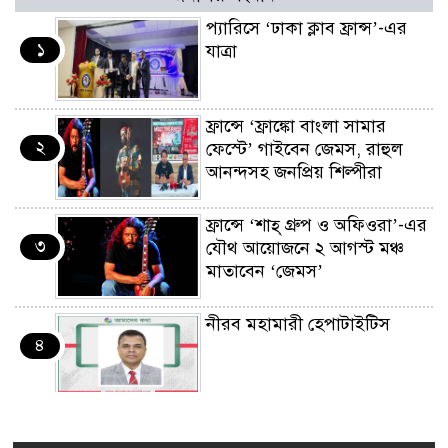
প্যারিসে ‘ঢাকা ক্লাব ফ্রান্স’-এর
১
যাত্রা
ফ্রান্সে ‘ফ্রাঙ্কো বাংলা সামার
২
ফেস্টে’ গাইবেন জেমস, রাহুল
আনন্দসহ জনপ্রিয় শিল্পীরা
ফ্রান্সে ‘শাহ্ গ্রুপ ও অফিওরা’-এর
৩
যৌথ আয়োজনে ২ আগস্ট মঞ্চ
মাতাবেন ‘জেমস’
নীরব মহামারী হেপাটাইটিস
৪
কর্মসংস্থান তৈরির লক্ষ্যে SAF-
৫
এর সম্পূর্ণ বিনামূল্যের সুশি