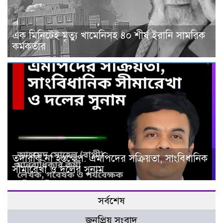
এক মিনিটেই মৃত্যু খামেনিসহ ৪০ শীর্ষ ইরানি সামরিক
কর্মকর্তার
তদারকি না হস্তক্ষেপ: এমপিদের সক্রিয়তা, সাংবিধানিক
সীমারেখা ও দলের সুনাম
সর্বশেষ
জনপ্রিয় সংবাদ