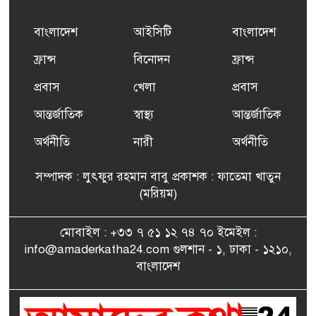
প্রশিক্ষণ কার্যক্রমের শুভ সূচনা
বাংলাদেশ
আইসিটি
বাংলাদেশ
ফ্রান্সসহ ইউরোপীয় দেশসমূহে
ফ্রান্স
বিনোদন
ফ্রান্স
৬
দাবদাহ: কারণ, প্রভাব ও করণীয়
প্রবাস
খেলা
প্রবাস
আন্তর্জাতিক
স্বাস্থ্য
আন্তর্জাতিক
ফ্রান্সে সংবর্ধিত হলেন যুক্তরাজ্য
৭
বিএনপি’র আহ্বায়ক কমিটির
অর্থনীতি
নারী
অর্থনীতি
সদস্য তপন
সম্পাদক : লুৎফুর রহমান বাবু প্রকাশক : ফাতেমা খাতুন
সাংবাদিকতায় কৃতিত্বের পুরস্কার
(মরিয়ম)
৮
পেলেন জুনেদ ফারহান
মোবাইল : +৩৩ ৭ ৫১ ১২ ৭৪ ৭০ ইমেইল :
info@amaderkatha24.com গুলশান - ১, ঢাকা - ১২১০,
এমপি মমতাজ আলোকে
বাংলাদেশ
৯
অভিনন্দন জানালো ‘মুন্সিগঞ্জ
জেলা প্রবাসী এসোসিয়েশন’