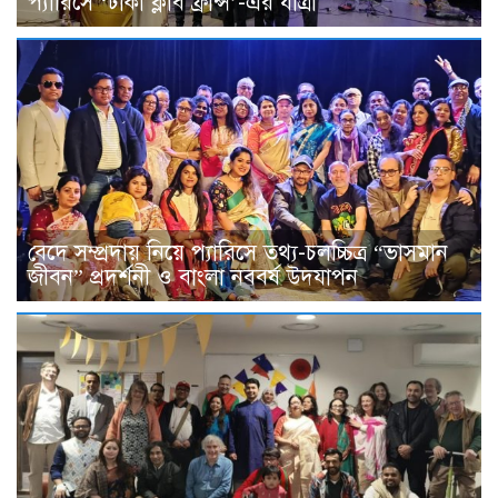
প্যারিসে ‘ঢাকা ক্লাব ফ্রান্স’-এর যাত্রা
বেদে সম্প্রদায় নিয়ে প্যারিসে তথ্য-চলচ্চিত্র “ভাসমান
জীবন” প্রদর্শনী ও বাংলা নববর্ষ উদযাপন