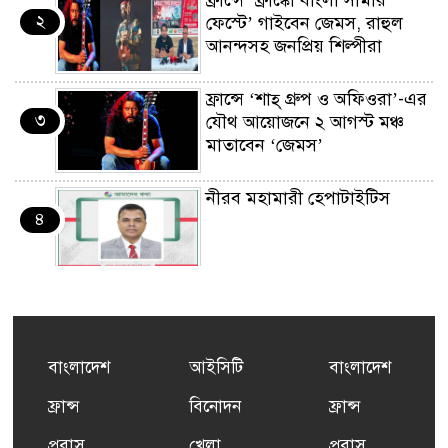
ফ্রান্সে ‘ফ্রাঙ্কো বাংলা সামার
২
ফেস্টে’ গাইবেন জেমস, রাহুল
আনন্দসহ জনপ্রিয় শিল্পীরা
ফ্রান্সে ‘শাহ্ গ্রুপ ও অফিওরা’-এর
৩
যৌথ আয়োজনে ২ আগস্ট মঞ্চ
মাতাবেন ‘জেমস’
নীরব মহামারী হেপাটাইটিস
৪
কর্মসংস্থান তৈরির লক্ষ্যে SAF-
৫
এর সম্পূর্ণ বিনামূল্যের সুশি
প্রশিক্ষণ কার্যক্রমের শুভ সূচনা
বাংলাদেশ
আইসিটি
বাংলাদেশ
ফ্রান্সসহ ইউরোপীয় দেশসমূহে
ফ্রান্স
বিনোদন
ফ্রান্স
৬
দাবদাহ: কারণ, প্রভাব ও করণীয়
প্রবাস
খেলা
প্রবাস