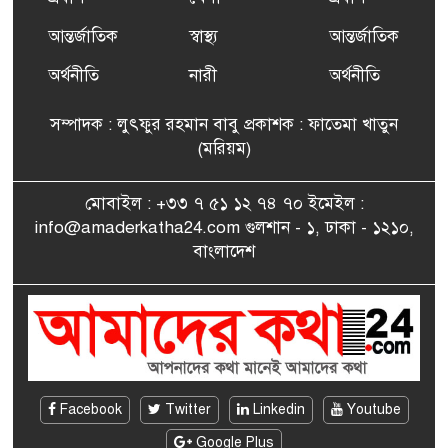
আন্তর্জাতিক
স্বাস্থ্য
আন্তর্জাতিক
ফ্রান্সে সংবর্ধিত হলেন যুক্তরাজ্য
৭
বিএনপি’র আহ্বায়ক কমিটির
অর্থনীতি
নারী
অর্থনীতি
সদস্য তপন
সম্পাদক : লুৎফুর রহমান বাবু প্রকাশক : ফাতেমা খাতুন
সাংবাদিকতায় কৃতিত্বের পুরস্কার
(মরিয়ম)
৮
পেলেন জুনেদ ফারহান
মোবাইল : +৩৩ ৭ ৫১ ১২ ৭৪ ৭০ ইমেইল :
info@amaderkatha24.com গুলশান - ১, ঢাকা - ১২১০,
এমপি মমতাজ আলোকে
বাংলাদেশ
৯
অভিনন্দন জানালো ‘মুন্সিগঞ্জ
জেলা প্রবাসী এসোসিয়েশন’
বেদে সম্প্রদায় নিয়ে প্যারিসে
১০
তথ্য-চলচ্চিত্র “ভাসমান জীবন”
প্রদর্শনী ও বাংলা নববর্ষ উদযাপন
Facebook
Twitter
Linkedin
Youtube
Google Plus