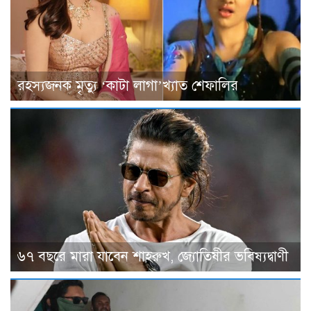
রহস্যজনক মৃত্যু ‘কাটা লাগা’খ্যাত শেফালির
৬৭ বছরে মারা যাবেন শাহরুখ, জ্যোতিষীর ভবিষ্যদ্বাণী