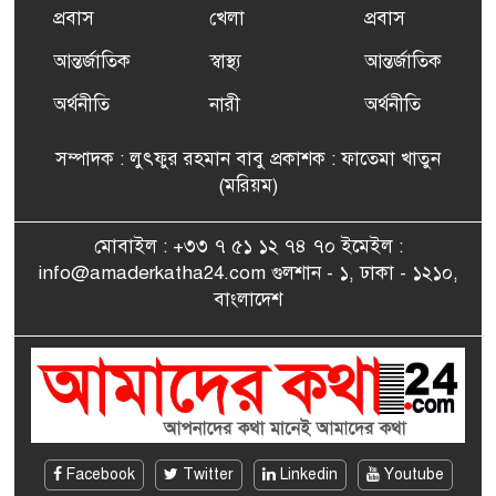
প্রবাস
খেলা
প্রবাস
আন্তর্জাতিক
স্বাস্থ্য
আন্তর্জাতিক
ফ্রান্সে সংবর্ধিত হলেন যুক্তরাজ্য
৭
বিএনপি’র আহ্বায়ক কমিটির
অর্থনীতি
নারী
অর্থনীতি
সদস্য তপন
সম্পাদক : লুৎফুর রহমান বাবু প্রকাশক : ফাতেমা খাতুন
সাংবাদিকতায় কৃতিত্বের পুরস্কার
(মরিয়ম)
৮
পেলেন জুনেদ ফারহান
মোবাইল : +৩৩ ৭ ৫১ ১২ ৭৪ ৭০ ইমেইল :
info@amaderkatha24.com গুলশান - ১, ঢাকা - ১২১০,
এমপি মমতাজ আলোকে
বাংলাদেশ
৯
অভিনন্দন জানালো ‘মুন্সিগঞ্জ
জেলা প্রবাসী এসোসিয়েশন’
বেদে সম্প্রদায় নিয়ে প্যারিসে
১০
তথ্য-চলচ্চিত্র “ভাসমান জীবন”
প্রদর্শনী ও বাংলা নববর্ষ উদযাপন
Facebook
Twitter
Linkedin
Youtube