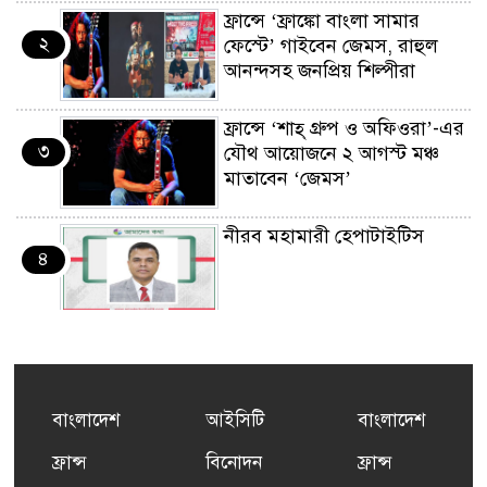
ফ্রান্সে ‘ফ্রাঙ্কো বাংলা সামার
২
ফেস্টে’ গাইবেন জেমস, রাহুল
আনন্দসহ জনপ্রিয় শিল্পীরা
ফ্রান্সে ‘শাহ্ গ্রুপ ও অফিওরা’-এর
৩
যৌথ আয়োজনে ২ আগস্ট মঞ্চ
মাতাবেন ‘জেমস’
নীরব মহামারী হেপাটাইটিস
৪
কর্মসংস্থান তৈরির লক্ষ্যে SAF-
৫
এর সম্পূর্ণ বিনামূল্যের সুশি
প্রশিক্ষণ কার্যক্রমের শুভ সূচনা
বাংলাদেশ
আইসিটি
বাংলাদেশ
ফ্রান্সসহ ইউরোপীয় দেশসমূহে
ফ্রান্স
বিনোদন
ফ্রান্স
৬
দাবদাহ: কারণ, প্রভাব ও করণীয়