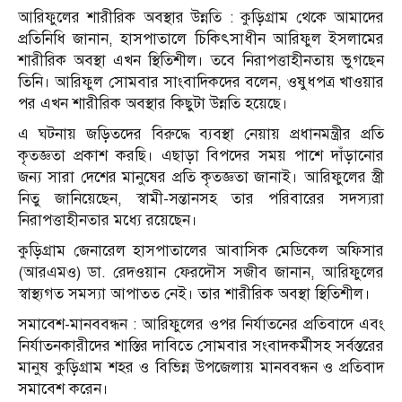
আরিফুলের শারীরিক অবস্থার উন্নতি : কুড়িগ্রাম থেকে আমাদের
প্রতিনিধি জানান, হাসপাতালে চিকিৎসাধীন আরিফুল ইসলামের
শারীরিক অবস্থা এখন স্থিতিশীল। তবে নিরাপত্তাহীনতায় ভুগছেন
তিনি। আরিফুল সোমবার সাংবাদিকদের বলেন, ওষুধপত্র খাওয়ার
পর এখন শারীরিক অবস্থার কিছুটা উন্নতি হয়েছে।
এ ঘটনায় জড়িতদের বিরুদ্ধে ব্যবস্থা নেয়ায় প্রধানমন্ত্রীর প্রতি
কৃতজ্ঞতা প্রকাশ করছি। এছাড়া বিপদের সময় পাশে দাঁড়ানোর
জন্য সারা দেশের মানুষের প্রতি কৃতজ্ঞতা জানাই। আরিফুলের স্ত্রী
নিতু জানিয়েছেন, স্বামী-সন্তানসহ তার পরিবারের সদস্যরা
নিরাপত্তাহীনতার মধ্যে রয়েছেন।
কুড়িগ্রাম জেনারেল হাসপাতালের আবাসিক মেডিকেল অফিসার
(আরএমও) ডা. রেদওয়ান ফেরদৌস সজীব জানান, আরিফুলের
স্বাস্থ্যগত সমস্যা আপাতত নেই। তার শারীরিক অবস্থা স্থিতিশীল।
সমাবেশ-মানববন্ধন : আরিফুলের ওপর নির্যাতনের প্রতিবাদে এবং
নির্যাতনকারীদের শাস্তির দাবিতে সোমবার সংবাদকর্মীসহ সর্বস্তরের
মানুষ কুড়িগ্রাম শহর ও বিভিন্ন উপজেলায় মানববন্ধন ও প্রতিবাদ
সমাবেশ করেন।