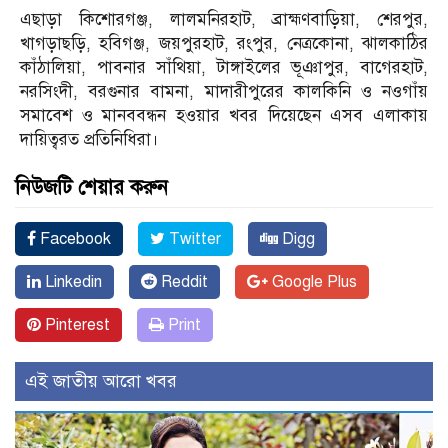
এছাড়া কিশোরগঞ্জ, লালমনিরহাট, ব্রাহ্মণবাড়িয়া, শেরপুর,
খাগড়াছড়ি, হবিগঞ্জ, জয়পুরহাট, রংপুর, নেত্রকোনা, ঝালকাঠির
কাঁঠালিয়া, পাবনার সাঁথিয়া, টাঙ্গাইলের ভূঞাপুর, বাগেরহাট,
নরসিংদী, বরগুনার বামনা, মাদারীপুরের কালকিনি ও নওগাঁয়
সমাবেশ ও মানববন্ধন হওয়ার খবর দিয়েছেন এসব এলাকায়
দায়িত্বরত প্রতিনিধিরা।
নিউজটি শেয়ার করুন
Facebook
Twitter
Digg
Linkedin
Reddit
Google Plus
Pinterest
Print
এই জাতীয় আরো খবর