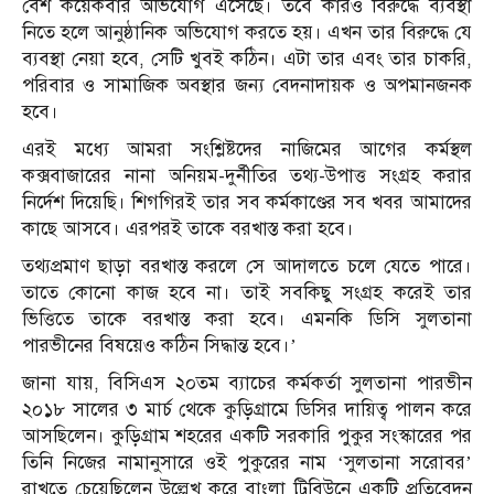
বেশ কয়েকবার অভিযোগ এসেছে। তবে কারও বিরুদ্ধে ব্যবস্থা
নিতে হলে আনুষ্ঠানিক অভিযোগ করতে হয়। এখন তার বিরুদ্ধে যে
ব্যবস্থা নেয়া হবে, সেটি খুবই কঠিন। এটা তার এবং তার চাকরি,
পরিবার ও সামাজিক অবস্থার জন্য বেদনাদায়ক ও অপমানজনক
হবে।
এরই মধ্যে আমরা সংশ্লিষ্টদের নাজিমের আগের কর্মস্থল
কক্সবাজারের নানা অনিয়ম-দুর্নীতির তথ্য-উপাত্ত সংগ্রহ করার
নির্দেশ দিয়েছি। শিগগিরই তার সব কর্মকাণ্ডের সব খবর আমাদের
কাছে আসবে। এরপরই তাকে বরখাস্ত করা হবে।
তথ্যপ্রমাণ ছাড়া বরখাস্ত করলে সে আদালতে চলে যেতে পারে।
তাতে কোনো কাজ হবে না। তাই সবকিছু সংগ্রহ করেই তার
ভিত্তিতে তাকে বরখাস্ত করা হবে। এমনকি ডিসি সুলতানা
পারভীনের বিষয়েও কঠিন সিদ্ধান্ত হবে।’
জানা যায়, বিসিএস ২০তম ব্যাচের কর্মকর্তা সুলতানা পারভীন
২০১৮ সালের ৩ মার্চ থেকে কুড়িগ্রামে ডিসির দায়িত্ব পালন করে
আসছিলেন। কুড়িগ্রাম শহরের একটি সরকারি পুকুর সংস্কারের পর
তিনি নিজের নামানুসারে ওই পুকুরের নাম ‘সুলতানা সরোবর’
রাখতে চেয়েছিলেন উল্লেখ করে বাংলা ট্রিবিউনে একটি প্রতিবেদন