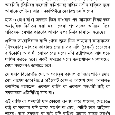
আরডিসি (সিনিয়র সহকারী কমিশনার) নাজিম উদ্দীন বাড়িতে ঢুকে
আমাকে পেটান। আর এনকাউন্টারে দেয়ারও হুমকি দেন।
হাত ও চোখ বাঁধা অবস্থায় নিয়ে যাওয়ার পর আমাকে বিবস্ত্র করে
অমানুষিক নির্যাতন করা হয়। জেলা প্রশাসকের অনিয়ম নিয়ে
প্রতিবেদন লেখার কারণেই আমার ওপর নিগ্রহ চালানো হয়েছে।’
এদিকে সাংবাদিককে বাড়ি থেকে তুলে নিয়ে ভ্রাম্যমাণ আদালতের
(টাস্কফোর্স) মাধ্যমে কারাদণ্ড দেয়ার সব নথি (রেকর্ড) চেয়েছেন
হাইকোর্ট। আগামী সোমবারের মধ্যে নথি রাষ্ট্রপক্ষকে আদালতে
দাখিল করতে হবে। একই সময়ের মধ্যে জনপ্রশাসন মন্ত্রণালয়ের
নেয়া পদক্ষেপও জানাতে হবে।
সোমবার বিচারপতি মো. আশরাফুল কামাল ও বিচারপতি সরদার
মো. রাশেদ জাহাঙ্গীরের হাইকোর্ট বেঞ্চ এ আদেশ দেন। আদালত
শুনানিতে বলেছেন, একজন ব্যক্তি বা একজন পদধারী রাষ্ট্র বা
সরকারকে প্রতিনিধিত্ব করে না।
ওই ব্যক্তি বা পদধারী যদি কোনো অন্যায় করে থাকেন, সেক্ষেত্রে
রাষ্ট্র বা সরকার যদি তাকে সমর্থন না দেয়, সেটাই হবে আইনের
শাসন। আর সরকার বা রাষ্ট্র যদি ব্যক্তির অন্যায় কাজে সমর্থন