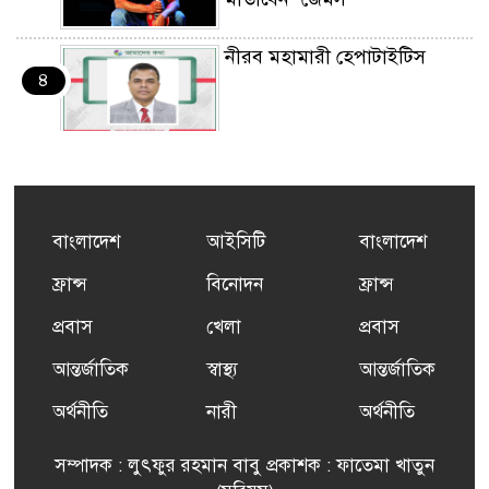
নীরব মহামারী হেপাটাইটিস
৪
কর্মসংস্থান তৈরির লক্ষ্যে SAF-
৫
এর সম্পূর্ণ বিনামূল্যের সুশি
প্রশিক্ষণ কার্যক্রমের শুভ সূচনা
বাংলাদেশ
আইসিটি
বাংলাদেশ
ফ্রান্সসহ ইউরোপীয় দেশসমূহে
ফ্রান্স
বিনোদন
ফ্রান্স
৬
দাবদাহ: কারণ, প্রভাব ও করণীয়
প্রবাস
খেলা
প্রবাস
আন্তর্জাতিক
স্বাস্থ্য
আন্তর্জাতিক
ফ্রান্সে সংবর্ধিত হলেন যুক্তরাজ্য
৭
বিএনপি’র আহ্বায়ক কমিটির
অর্থনীতি
নারী
অর্থনীতি
সদস্য তপন
সম্পাদক : লুৎফুর রহমান বাবু প্রকাশক : ফাতেমা খাতুন
সাংবাদিকতায় কৃতিত্বের পুরস্কার