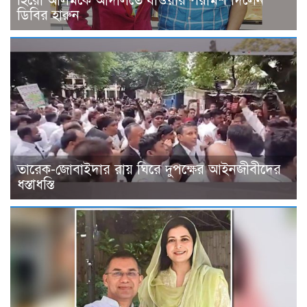
হিরো আলমকে আদালতে যাওয়ার পরামর্শ দিলেন
ডিবির হারুন
তারেক-জোবাইদার রায় ঘিরে দুপক্ষের আইনজীবীদের
ধস্তাধস্তি