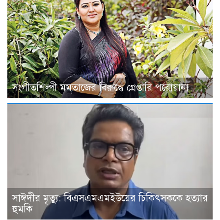
সংগীতশিল্পী মমতাজের বিরুদ্ধে গ্রেপ্তারি পরোয়ানা
সাঈদীর মৃত্যু: বিএসএমএমইউয়ের চিকিৎসককে হত্যার
হুমকি