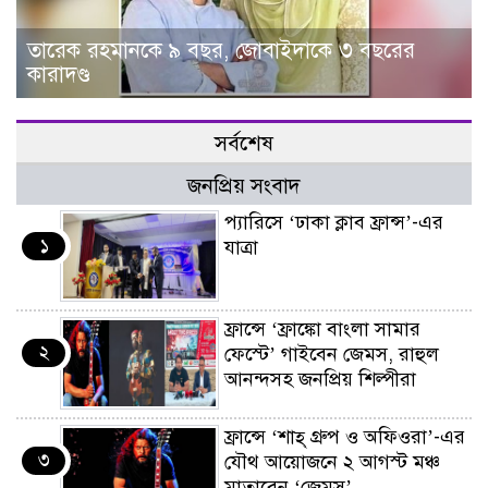
তারেক রহমানকে ৯ বছর, জোবাইদাকে ৩ বছরের
কারাদণ্ড
সর্বশেষ
জনপ্রিয় সংবাদ
প্যারিসে ‘ঢাকা ক্লাব ফ্রান্স’-এর
১
যাত্রা
ফ্রান্সে ‘ফ্রাঙ্কো বাংলা সামার
২
ফেস্টে’ গাইবেন জেমস, রাহুল
আনন্দসহ জনপ্রিয় শিল্পীরা
ফ্রান্সে ‘শাহ্ গ্রুপ ও অফিওরা’-এর
৩
যৌথ আয়োজনে ২ আগস্ট মঞ্চ
মাতাবেন ‘জেমস’