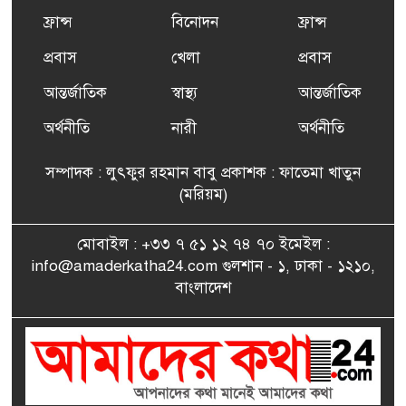
ফ্রান্সসহ ইউরোপীয় দেশসমূহে
ফ্রান্স
বিনোদন
ফ্রান্স
৬
দাবদাহ: কারণ, প্রভাব ও করণীয়
প্রবাস
খেলা
প্রবাস
আন্তর্জাতিক
স্বাস্থ্য
আন্তর্জাতিক
ফ্রান্সে সংবর্ধিত হলেন যুক্তরাজ্য
৭
বিএনপি’র আহ্বায়ক কমিটির
অর্থনীতি
নারী
অর্থনীতি
সদস্য তপন
সম্পাদক : লুৎফুর রহমান বাবু প্রকাশক : ফাতেমা খাতুন
সাংবাদিকতায় কৃতিত্বের পুরস্কার
(মরিয়ম)
৮
পেলেন জুনেদ ফারহান
মোবাইল : +৩৩ ৭ ৫১ ১২ ৭৪ ৭০ ইমেইল :
info@amaderkatha24.com গুলশান - ১, ঢাকা - ১২১০,
এমপি মমতাজ আলোকে
বাংলাদেশ
৯
অভিনন্দন জানালো ‘মুন্সিগঞ্জ
জেলা প্রবাসী এসোসিয়েশন’
বেদে সম্প্রদায় নিয়ে প্যারিসে
১০
তথ্য-চলচ্চিত্র “ভাসমান জীবন”