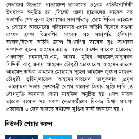
নেতা‌দের উদ্দ্যে‌গে বাংলা‌দেশ ছাত্রদ‌লের ৪১তম প্র‌তিষ্টাবার্ষিকী
উৎযাপন অনু‌ষ্টিত হয় ,সি‌লেট জেলা ছাত্রদ‌লের সা‌বেক সহ
সভাপ‌তি শেখ নুরুল ইসলা‌মের সভাপ‌তি‌ত্বে ,মোঃ শি‌ব্বির আহ‌মেদ
ও সো‌য়েব আহ‌মে‌দের প‌রিচালনায় প্রধান অ‌তি‌থি হি‌সে‌বে বক্তব্য
রা‌খেন ফ্রান্স বিএনপির সা‌বেক সহ সভাপ‌তি ইলিয়াস
কাজল,বি‌শেষ অ‌তি‌থি ফ্রান্স বিএনপির সা‌বেক যুগ্ন সাধারন
সম্পাদক জু‌নেদ আহ‌মেদ,এছাড়া বক্তব্য রা‌খেন সা‌বেক ছাত্র‌নেতা
এখলাসুর রহমান,জি,এম, আজম, মু‌হিব আহ‌মেদ,আবুবক্কর
সি‌দ্দিকী বাবু,এনাম আহ‌মেদ চৌধুরী,তোফা‌য়েল আহ‌মেদ,জা‌য়েদ
আহ‌মেদ,ক‌ফিল আহ‌মেদ,মোহাম্মদ সুহেল আহ‌মেদ জু‌য়েল,মাছরুর
চৌধুরী তুহিন,লা‌য়েক আহ‌মেদ,আহ‌মেদ তালুকদার ,প্রমূখ
,আলোচনা সভায় দেশ‌নেত্রী বেগম খা‌লেদা জিয়ার মু‌ক্তি দা‌বি ,ও
রোগমু‌ক্তি কামনায় দোয়া মাহ‌ফিল অনু‌ষ্টিত হয় ।দেশ নায়ক
তা‌রেক রহমান সহ সকল নেতাকর্মী‌দের বিরু‌দ্বে মিথ্যা মামলা
প্রত্যাহার ও জেল হাজতে বন্ধী‌দের মু‌ক্তির দাবী জানা‌নো হয় ।
নিউজটি শেয়ার করুন