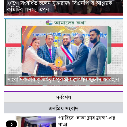
ফ্রান্সে সংবর্ধিত হলেন যুক্তরাজ্য বিএনপি’র আহ্বায়ক
কমিটির সদস্য তপন
সাংবাদিকতায় কৃতিত্বের পুরস্কার পেলেন জুনেদ ফারহান
সর্বশেষ
জনপ্রিয় সংবাদ
প্যারিসে ‘ঢাকা ক্লাব ফ্রান্স’-এর
১
যাত্রা