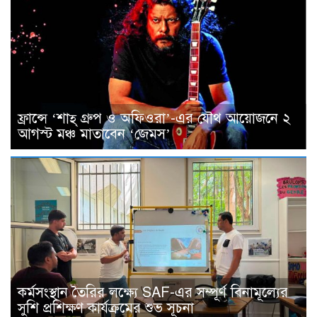
ফ্রান্সে ‘শাহ্ গ্রুপ ও অফিওরা’-এর যৌথ আয়োজনে ২
আগস্ট মঞ্চ মাতাবেন ‘জেমস’
কর্মসংস্থান তৈরির লক্ষ্যে SAF-এর সম্পূর্ণ বিনামূল্যের
সুশি প্রশিক্ষণ কার্যক্রমের শুভ সূচনা