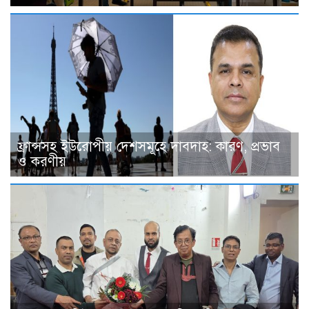
ফ্রান্সসহ ইউরোপীয় দেশসমূহে দাবদাহ: কারণ, প্রভাব
ও করণীয়