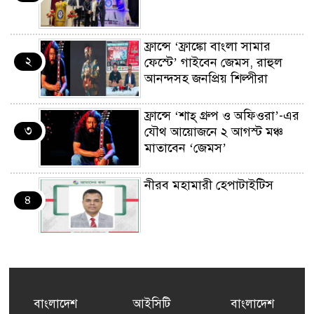
ফ্রান্সে ‘ফ্রাঙ্কো বাংলা সামার
২
ফেস্টে’ গাইবেন জেমস, রাহুল
আনন্দসহ জনপ্রিয় শিল্পীরা
ফ্রান্সে ‘শাহ্ গ্রুপ ও অফিওরা’-এর
৩
যৌথ আয়োজনে ২ আগস্ট মঞ্চ
মাতাবেন ‘জেমস’
নীরব মহামারী হেপাটাইটিস
৪
কর্মসংস্থান তৈরির লক্ষ্যে SAF-
৫
এর সম্পূর্ণ বিনামূল্যের সুশি
প্রশিক্ষণ কার্যক্রমের শুভ সূচনা
বাংলাদেশ
আইসিটি
বাংলাদেশ