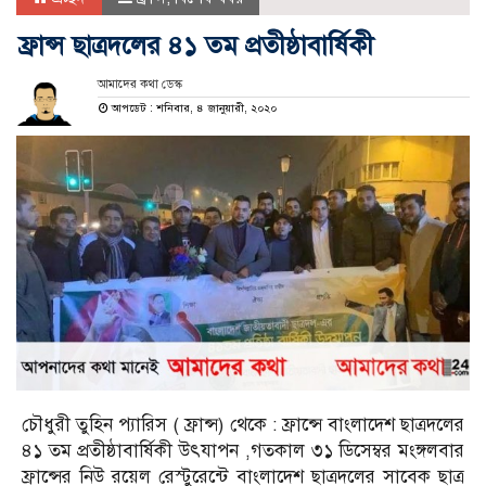
ফ্রান্স ছাত্রদলের ৪১ তম প্র‌তীষ্ঠাবা‌র্ষিকী
আমাদের কথা ডেস্ক
আপডেট : শনিবার, ৪ জানুয়ারী, ২০২০
চৌধুরী তুহিন প্যারিস ( ফ্রান্স) থেকে : ফ্রা‌ন্সে বাংলা‌দেশ ছাত্রদলের
৪১ তম প্র‌তীষ্ঠাবা‌র্ষিকী উৎযাপন ,গতকাল ৩১ ডি‌সেম্বর মংঙ্গলবার
ফ্রা‌ন্সের নিউ র‌য়েল রেস্টু‌রে‌ন্টে বাংলা‌দেশ ছাত্রদলের সা‌বেক ছাত্র