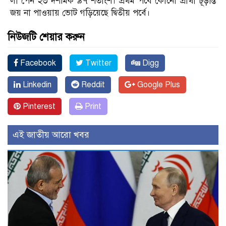
লা পেন ২৩ দশমিক ৯৭ শতাংশ। প্রথম পর্বে কোনো প্রার্থী চূড়ান্ত
জয় না পাওয়ায় ভোট গড়িয়েছে দ্বিতীয় পর্বে।
নিউজটি শেয়ার করুন
Facebook
Twitter
Digg
Linkedin
Reddit
Google Plus
Pinterest
Print
এই জাতীয় আরো খবর