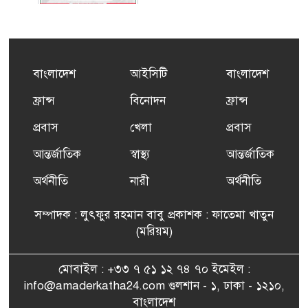
কর্মসংস্থান তৈরির লক্ষ্যে SAF-
৫
এর সম্পূর্ণ বিনামূল্যের সুশি
প্রশিক্ষণ কার্যক্রমের শুভ সূচনা
বাংলাদেশ
আইসিটি
বাংলাদেশ
ফ্রান্সসহ ইউরোপীয় দেশসমূহে
ফ্রান্স
বিনোদন
ফ্রান্স
৬
দাবদাহ: কারণ, প্রভাব ও করণীয়
প্রবাস
খেলা
প্রবাস
আন্তর্জাতিক
স্বাস্থ্য
আন্তর্জাতিক
ফ্রান্সে সংবর্ধিত হলেন যুক্তরাজ্য
৭
বিএনপি’র আহ্বায়ক কমিটির
অর্থনীতি
নারী
অর্থনীতি
সদস্য তপন
সম্পাদক : লুৎফুর রহমান বাবু প্রকাশক : ফাতেমা খাতুন
সাংবাদিকতায় কৃতিত্বের পুরস্কার
(মরিয়ম)
৮
পেলেন জুনেদ ফারহান
মোবাইল : +৩৩ ৭ ৫১ ১২ ৭৪ ৭০ ইমেইল :
info@amaderkatha24.com গুলশান - ১, ঢাকা - ১২১০,
এমপি মমতাজ আলোকে
বাংলাদেশ