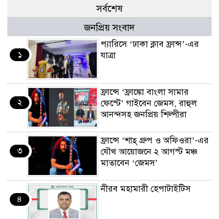
সর্বশেষ
জনপ্রিয় সংবাদ
প্যারিসে ‘ঢাকা ক্লাব ফ্রান্স’-এর
১
যাত্রা
ফ্রান্সে ‘ফ্রাঙ্কো বাংলা সামার
২
ফেস্টে’ গাইবেন জেমস, রাহুল
আনন্দসহ জনপ্রিয় শিল্পীরা
ফ্রান্সে ‘শাহ্ গ্রুপ ও অফিওরা’-এর
৩
যৌথ আয়োজনে ২ আগস্ট মঞ্চ
মাতাবেন ‘জেমস’
নীরব মহামারী হেপাটাইটিস
৪