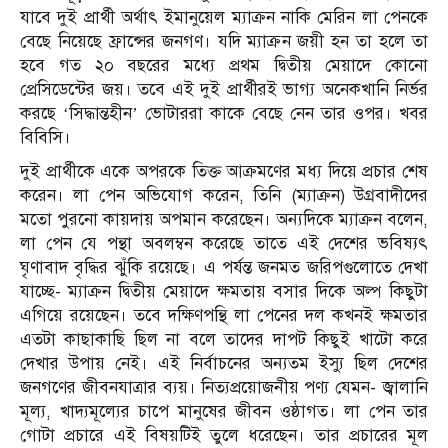
যাবে দুই প্রার্থী অর্থাৎ ইমানুয়েল ম্যাক্রন নাকি মেরিন লা পেনকে
বেছে নিয়েছে ফ্রান্সের জনগণ। যদি ম্যাক্রন জয়ী হন তা হলে তা
হবে গত ২০ বছরের মধ্যে প্রথম দ্বিতীয় মেয়াদে কোনো
প্রেসিডেন্টের জয়। তবে এই দুই প্রার্থীরই ভাগ্য অনেকখানি নির্ভর
করছে ‘সিদ্ধান্তহীন’ ভোটাররা কাকে বেছে নেন তার ওপর। খবর
বিবিসি।
দুই প্রার্থীকে একে অপরকে তিক্ত আক্রমণের মধ্য দিয়ে প্রচার শেষ
করেন। লা পেন অভিযোগ করেন, তিনি (ম্যাক্রন) উগ্রবাদীদের
মতো পুরনো কায়দায় অপমান করেছেন। অন্যদিকে ম্যাক্রন বলেন,
লা পেন যে পন্থা অবলম্বন করেছে তাতে এই দেশের ভবিষ্যৎ
ঘৃণাবাদ বৃদ্ধির ঝুঁকি রয়েছে। এ পর্যন্ত জনমত জরিপগুলোতে দেখা
যাচ্ছে- ম্যাক্রন দ্বিতীয় মেয়াদে ক্ষমতায় বসার দিকে অল্প কিছুটা
এগিয়ে রয়েছেন। তবে দক্ষিণপন্থি লা পেনের দল কখনই ক্ষমতার
এতটা কাছাকাছি ছিল না বলে তাদের দাপট কিছুই খাটো করে
দেখার উপায় নেই। এই নির্বাচনের অন্যতম ইস্যু ছিল দেশের
জনগণের জীবনযাত্রার ব্যয়। নিত্যপ্রয়োজনীয় পণ্য যেমন- জ্বালানি
মূল্য, খাদ্যমূল্যের চাপে মানুষের জীবন ওষ্ঠাগত। লা পেন তার
গোটা প্রচারে এই বিষয়টিই তুলে ধরেছেন। তার প্রচারের মূল