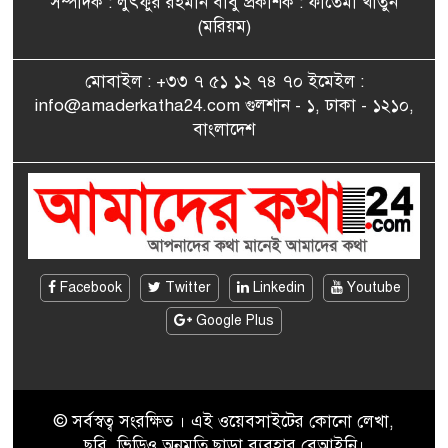
সম্পাদক : লুৎফুর রহমান বাবু প্রকাশক : ফাতেমা খাতুন
সাংবাদিকতায় কৃতিত্বের পুরস্কার
(মরিয়ম)
৮
পেলেন জুনেদ ফারহান
মোবাইল : +৩৩ ৭ ৫১ ১২ ৭৪ ৭০ ইমেইল :
info@amaderkatha24.com গুলশান - ১, ঢাকা - ১২১০,
এমপি মমতাজ আলোকে
বাংলাদেশ
৯
অভিনন্দন জানালো ‘মুন্সিগঞ্জ
জেলা প্রবাসী এসোসিয়েশন’
বেদে সম্প্রদায় নিয়ে প্যারিসে
১০
তথ্য-চলচ্চিত্র “ভাসমান জীবন”
প্রদর্শনী ও বাংলা নববর্ষ উদযাপন
Facebook
Twitter
Linkedin
Youtube
Google Plus
© সর্বস্বত্ব সংরক্ষিত । এই ওয়েবসাইটের কোনো লেখা,
ছবি, ভিডিও অনুমতি ছাড়া ব্যবহার বেআইনি।