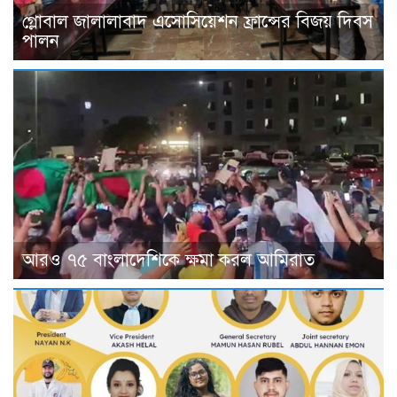
গ্লোবাল জালালাবাদ এসোসিয়েশন ফ্রান্সের বিজয় দিবস
পালন
আরও ৭৫ বাংলাদেশিকে ক্ষমা করল আমিরাত