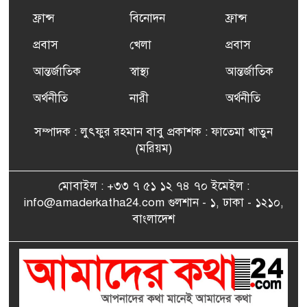
ফ্রান্সসহ ইউরোপীয় দেশসমূহে
ফ্রান্স
বিনোদন
ফ্রান্স
৬
দাবদাহ: কারণ, প্রভাব ও করণীয়
প্রবাস
খেলা
প্রবাস
আন্তর্জাতিক
স্বাস্থ্য
আন্তর্জাতিক
ফ্রান্সে সংবর্ধিত হলেন যুক্তরাজ্য
৭
বিএনপি’র আহ্বায়ক কমিটির
অর্থনীতি
নারী
অর্থনীতি
সদস্য তপন
সম্পাদক : লুৎফুর রহমান বাবু প্রকাশক : ফাতেমা খাতুন
সাংবাদিকতায় কৃতিত্বের পুরস্কার
(মরিয়ম)
৮
পেলেন জুনেদ ফারহান
মোবাইল : +৩৩ ৭ ৫১ ১২ ৭৪ ৭০ ইমেইল :
info@amaderkatha24.com গুলশান - ১, ঢাকা - ১২১০,
এমপি মমতাজ আলোকে
বাংলাদেশ
৯
অভিনন্দন জানালো ‘মুন্সিগঞ্জ
জেলা প্রবাসী এসোসিয়েশন’
বেদে সম্প্রদায় নিয়ে প্যারিসে
১০
তথ্য-চলচ্চিত্র “ভাসমান জীবন”