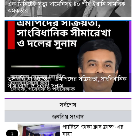
এক মিনিটেই মৃত্যু খামেনিসহ ৪০ শীর্ষ ইরানি সামরিক
কর্মকর্তার
তদারকি না হস্তক্ষেপ: এমপিদের সক্রিয়তা, সাংবিধানিক
সীমারেখা ও দলের সুনাম
সর্বশেষ
জনপ্রিয় সংবাদ
প্যারিসে ‘ঢাকা ক্লাব ফ্রান্স’-এর
১
যাত্রা