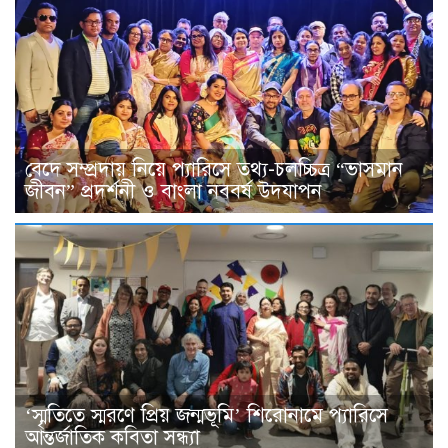
বেদে সম্প্রদায় নিয়ে প্যারিসে তথ্য-চলচ্চিত্র “ভাসমান
জীবন” প্রদর্শনী ও বাংলা নববর্ষ উদযাপন
‘স্মৃতিতে স্মরণে প্রিয় জন্মভূমি’ শিরোনামে প্যারিসে
আন্তর্জাতিক কবিতা সন্ধ্যা