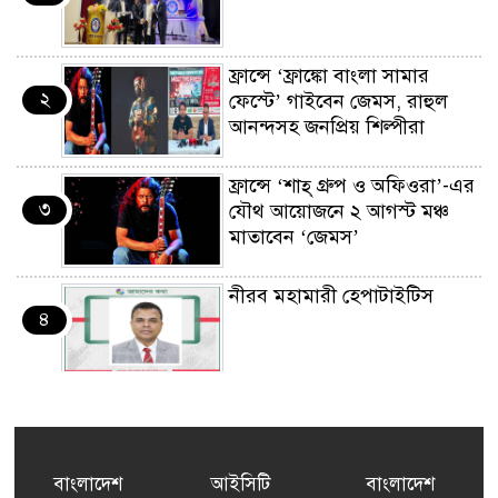
ফ্রান্সে ‘ফ্রাঙ্কো বাংলা সামার
২
ফেস্টে’ গাইবেন জেমস, রাহুল
আনন্দসহ জনপ্রিয় শিল্পীরা
ফ্রান্সে ‘শাহ্ গ্রুপ ও অফিওরা’-এর
৩
যৌথ আয়োজনে ২ আগস্ট মঞ্চ
মাতাবেন ‘জেমস’
নীরব মহামারী হেপাটাইটিস
৪
কর্মসংস্থান তৈরির লক্ষ্যে SAF-
৫
এর সম্পূর্ণ বিনামূল্যের সুশি
প্রশিক্ষণ কার্যক্রমের শুভ সূচনা
বাংলাদেশ
আইসিটি
বাংলাদেশ