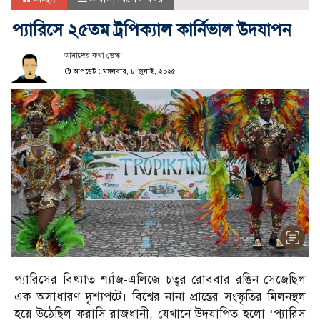
প্যারিসে ২৫তম ট্রপিক্যাল কার্নিভাল উদযাপন
আমাদের কথা ডেস্ক
আপডেট : মঙ্গলবার, ৮ জুলাই, ২০২৫
প্যারিসের বিখ্যাত শ্যাঁজ-এলিজে চত্বর রোববার রঙিন সেজেছিল
এক অসাধারণ দৃশ্যপটে। বিশ্বের নানা প্রান্তের সংস্কৃতির মিলনস্থল
হয়ে উঠেছিল ফরাসি রাজধানী, যেখানে উদযাপিত হলো ‘প্যারিস