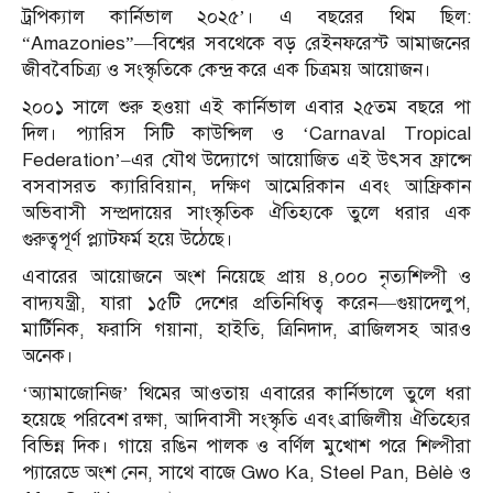
ট্রপিক্যাল কার্নিভাল ২০২৫’। এ বছরের থিম ছিল:
“Amazonies”—বিশ্বের সবথেকে বড় রেইনফরেস্ট আমাজনের
জীববৈচিত্র্য ও সংস্কৃতিকে কেন্দ্র করে এক চিত্রময় আয়োজন।
২০০১ সালে শুরু হওয়া এই কার্নিভাল এবার ২৫তম বছরে পা
দিল। প্যারিস সিটি কাউন্সিল ও ‘Carnaval Tropical
Federation’–এর যৌথ উদ্যোগে আয়োজিত এই উৎসব ফ্রান্সে
বসবাসরত ক্যারিবিয়ান, দক্ষিণ আমেরিকান এবং আফ্রিকান
অভিবাসী সম্প্রদায়ের সাংস্কৃতিক ঐতিহ্যকে তুলে ধরার এক
গুরুত্বপূর্ণ প্ল্যাটফর্ম হয়ে উঠেছে।
এবারের আয়োজনে অংশ নিয়েছে প্রায় ৪,০০০ নৃত্যশিল্পী ও
বাদ্যযন্ত্রী, যারা ১৫টি দেশের প্রতিনিধিত্ব করেন—গুয়াদেলুপ,
মার্টিনিক, ফরাসি গয়ানা, হাইতি, ত্রিনিদাদ, ব্রাজিলসহ আরও
অনেক।
‘অ্যামাজোনিজ’ থিমের আওতায় এবারের কার্নিভালে তুলে ধরা
হয়েছে পরিবেশ রক্ষা, আদিবাসী সংস্কৃতি এবং ব্রাজিলীয় ঐতিহ্যের
বিভিন্ন দিক। গায়ে রঙিন পালক ও বর্ণিল মুখোশ পরে শিল্পীরা
প্যারেডে অংশ নেন, সাথে বাজে Gwo Ka, Steel Pan, Bèlè ও