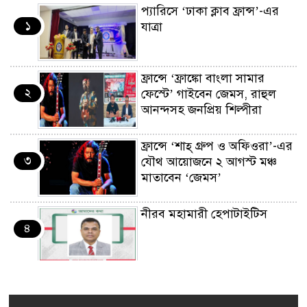
প্যারিসে ‘ঢাকা ক্লাব ফ্রান্স’-এর
১
যাত্রা
ফ্রান্সে ‘ফ্রাঙ্কো বাংলা সামার
২
ফেস্টে’ গাইবেন জেমস, রাহুল
আনন্দসহ জনপ্রিয় শিল্পীরা
ফ্রান্সে ‘শাহ্ গ্রুপ ও অফিওরা’-এর
৩
যৌথ আয়োজনে ২ আগস্ট মঞ্চ
মাতাবেন ‘জেমস’
নীরব মহামারী হেপাটাইটিস
৪
কর্মসংস্থান তৈরির লক্ষ্যে SAF-
৫
এর সম্পূর্ণ বিনামূল্যের সুশি