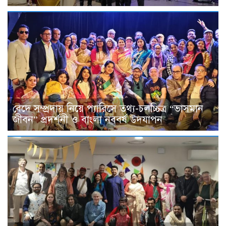
বেদে সম্প্রদায় নিয়ে প্যারিসে তথ্য-চলচ্চিত্র “ভাসমান
জীবন” প্রদর্শনী ও বাংলা নববর্ষ উদযাপন