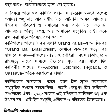
বছর আরও জোরালোভাবে তুলে ধরা হয়েছে।
এ বিষয়ে আয়োজক কমিটির প্রধান, মারি-ক্লোদ মনলুই বলেন:
“আমরা শুধু নাচ আর সঙ্গীত নিয়ে আসিনি। আমরা আমাদের
ইতিহাস, পরিবেশ ও সমাজের জন্য বার্তা নিয়ে এসেছি।
আমাজনের অস্তিত্ব বিপন্ন, আর আমাদের সংস্কৃতিও তাই। একে
রক্ষা করা মানে ভবিষ্যত রক্ষা করা।”
কার্নিভালের আগের দিন ৫ জুলাই Grand Palais–এ অনুষ্ঠিত হয়
“Grand Bal BrasilBrésil”, যেখানে একসঙ্গে জড়ো হয়
হাজারো মানুষ—ব্রাজিলের সাম্বা, ক্যাপোইরা এবং মারাকাতু ছন্দে
রাতজুড়ে নাচের মাধ্যমে উৎসবের সূচনা হয়। সাথে ছিল
ক্যারিবীয় খাদ্যের স্বাদ–Accras, Colombo, Feijoada, ও
Cassava–ভিত্তিক হস্তশিল্পের বাজার।
কার্নিভালের সাফল্যের পেছনে যেমন ছিল ফ্রান্স সরকারের
সাংস্কৃতিক দপ্তরের সহযোগিতা, তেমনি গুরুত্বপূর্ণ ছিল অভিবাসী
সম্প্রদায়ের ঐক্য। ২০২৫ সালের এই ট্রপিক্যাল কার্নিভাল শুধু এক
উৎসব নয়—এটি ছিল সংস্কৃতি, প্রতিবাদ ও পরিচয়ের মিলনমেলা।
নিউজটি শেয়ার করুন