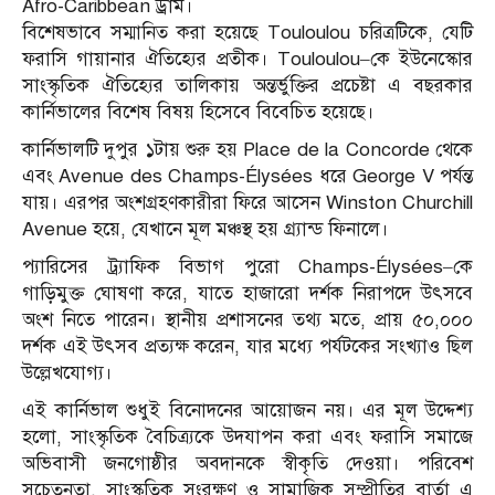
Afro-Caribbean ড্রাম।
বিশেষভাবে সম্মানিত করা হয়েছে Touloulou চরিত্রটিকে, যেটি
ফরাসি গায়ানার ঐতিহ্যের প্রতীক। Touloulou–কে ইউনেস্কোর
সাংস্কৃতিক ঐতিহ্যের তালিকায় অন্তর্ভুক্তির প্রচেষ্টা এ বছরকার
কার্নিভালের বিশেষ বিষয় হিসেবে বিবেচিত হয়েছে।
কার্নিভালটি দুপুর ১টায় শুরু হয় Place de la Concorde থেকে
এবং Avenue des Champs-Élysées ধরে George V পর্যন্ত
যায়। এরপর অংশগ্রহণকারীরা ফিরে আসেন Winston Churchill
Avenue হয়ে, যেখানে মূল মঞ্চস্থ হয় গ্র্যান্ড ফিনালে।
প্যারিসের ট্র্যাফিক বিভাগ পুরো Champs-Élysées–কে
গাড়িমুক্ত ঘোষণা করে, যাতে হাজারো দর্শক নিরাপদে উৎসবে
অংশ নিতে পারেন। স্থানীয় প্রশাসনের তথ্য মতে, প্রায় ৫০,০০০
দর্শক এই উৎসব প্রত্যক্ষ করেন, যার মধ্যে পর্যটকের সংখ্যাও ছিল
উল্লেখযোগ্য।
এই কার্নিভাল শুধুই বিনোদনের আয়োজন নয়। এর মূল উদ্দেশ্য
হলো, সাংস্কৃতিক বৈচিত্র্যকে উদযাপন করা এবং ফরাসি সমাজে
অভিবাসী জনগোষ্ঠীর অবদানকে স্বীকৃতি দেওয়া। পরিবেশ
সচেতনতা, সাংস্কৃতিক সংরক্ষণ ও সামাজিক সম্প্রীতির বার্তা এ