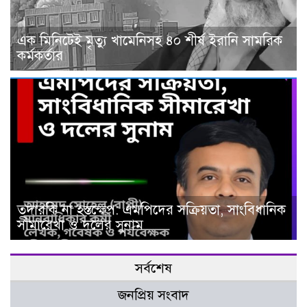
এক মিনিটেই মৃত্যু খামেনিসহ ৪০ শীর্ষ ইরানি সামরিক
কর্মকর্তার
তদারকি না হস্তক্ষেপ: এমপিদের সক্রিয়তা, সাংবিধানিক
সীমারেখা ও দলের সুনাম
সর্বশেষ
জনপ্রিয় সংবাদ