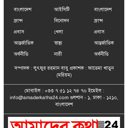
প্রশিক্ষণ কার্যক্রমের শুভ সূচনা
বাংলাদেশ
আইসিটি
বাংলাদেশ
ফ্রান্সসহ ইউরোপীয় দেশসমূহে
ফ্রান্স
বিনোদন
ফ্রান্স
৬
দাবদাহ: কারণ, প্রভাব ও করণীয়
প্রবাস
খেলা
প্রবাস
আন্তর্জাতিক
স্বাস্থ্য
আন্তর্জাতিক
ফ্রান্সে সংবর্ধিত হলেন যুক্তরাজ্য
৭
বিএনপি’র আহ্বায়ক কমিটির
অর্থনীতি
নারী
অর্থনীতি
সদস্য তপন
সম্পাদক : লুৎফুর রহমান বাবু প্রকাশক : ফাতেমা খাতুন
সাংবাদিকতায় কৃতিত্বের পুরস্কার
(মরিয়ম)
৮
পেলেন জুনেদ ফারহান
মোবাইল : +৩৩ ৭ ৫১ ১২ ৭৪ ৭০ ইমেইল :
info@amaderkatha24.com গুলশান - ১, ঢাকা - ১২১০,
এমপি মমতাজ আলোকে
বাংলাদেশ
৯
অভিনন্দন জানালো ‘মুন্সিগঞ্জ
জেলা প্রবাসী এসোসিয়েশন’