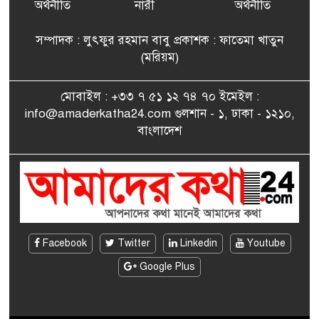
বিএনপি’র আহ্বায়ক কমিটির
অর্থনীতি
নারী
অর্থনীতি
সদস্য তপন
সম্পাদক : লুৎফুর রহমান বাবু প্রকাশক : ফাতেমা খাতুন
সাংবাদিকতায় কৃতিত্বের পুরস্কার
(মরিয়ম)
৮
পেলেন জুনেদ ফারহান
মোবাইল : +৩৩ ৭ ৫১ ১২ ৭৪ ৭০ ইমেইল :
info@amaderkatha24.com গুলশান - ১, ঢাকা - ১২১০,
এমপি মমতাজ আলোকে
বাংলাদেশ
৯
অভিনন্দন জানালো ‘মুন্সিগঞ্জ
জেলা প্রবাসী এসোসিয়েশন’
বেদে সম্প্রদায় নিয়ে প্যারিসে
১০
তথ্য-চলচ্চিত্র “ভাসমান জীবন”
প্রদর্শনী ও বাংলা নববর্ষ উদযাপন
Facebook
Twitter
Linkedin
Youtube
Google Plus