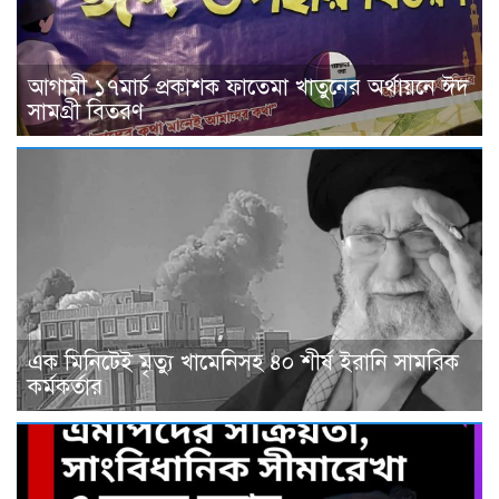
আগামী ১৭মার্চ প্রকাশক ফাতেমা খাতুনের অর্থায়নে ঈদ
সামগ্রী বিতরণ
এক মিনিটেই মৃত্যু খামেনিসহ ৪০ শীর্ষ ইরানি সামরিক
কর্মকর্তার