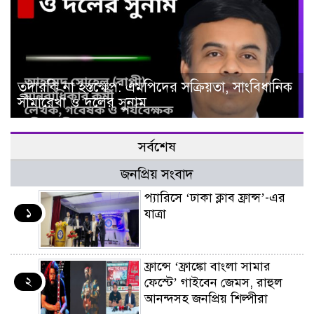
তদারকি না হস্তক্ষেপ: এমপিদের সক্রিয়তা, সাংবিধানিক
সীমারেখা ও দলের সুনাম
সর্বশেষ
জনপ্রিয় সংবাদ
প্যারিসে ‘ঢাকা ক্লাব ফ্রান্স’-এর
১
যাত্রা
ফ্রান্সে ‘ফ্রাঙ্কো বাংলা সামার
২
ফেস্টে’ গাইবেন জেমস, রাহুল
আনন্দসহ জনপ্রিয় শিল্পীরা