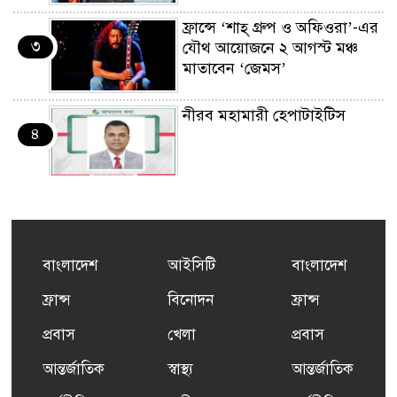
ফ্রান্সে ‘শাহ্ গ্রুপ ও অফিওরা’-এর
৩
যৌথ আয়োজনে ২ আগস্ট মঞ্চ
মাতাবেন ‘জেমস’
নীরব মহামারী হেপাটাইটিস
৪
কর্মসংস্থান তৈরির লক্ষ্যে SAF-
৫
এর সম্পূর্ণ বিনামূল্যের সুশি
প্রশিক্ষণ কার্যক্রমের শুভ সূচনা
বাংলাদেশ
আইসিটি
বাংলাদেশ
ফ্রান্সসহ ইউরোপীয় দেশসমূহে
ফ্রান্স
বিনোদন
ফ্রান্স
৬
দাবদাহ: কারণ, প্রভাব ও করণীয়
প্রবাস
খেলা
প্রবাস
আন্তর্জাতিক
স্বাস্থ্য
আন্তর্জাতিক
ফ্রান্সে সংবর্ধিত হলেন যুক্তরাজ্য
৭