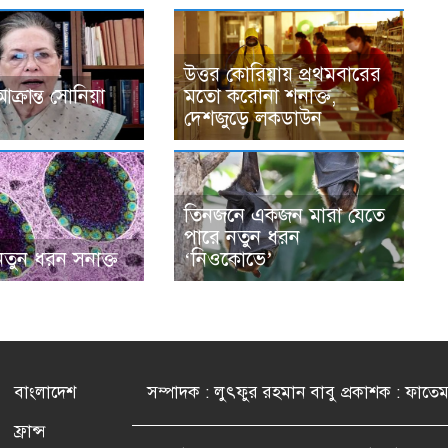
উত্তর কোরিয়ায় প্রথমবারের
্রান্ত সোনিয়া
মতো করোনা শনাক্ত,
দেশজুড়ে লকডাউন
তিনজনে একজন মারা যেতে
পারে নতুন ধরন
তুন ধরন সনাক্ত
‘নিওকোভে’
বাংলাদেশ
সম্পাদক : লুৎফুর রহমান বাবু প্রকাশক : ফাতে
ফ্রান্স