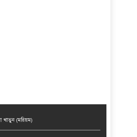
মা খাতুন (মরিয়ম)