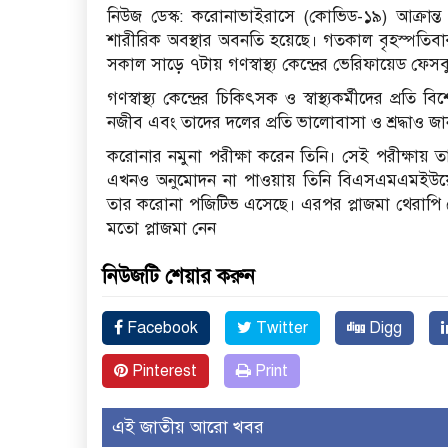
নিউজ ডেস্ক: করোনাভাইরাসে (কোভিড-১৯) আক্রান্ত গণস্বা
শারীরিক অবস্থার অবনতি হয়েছে। গতকাল বৃহস্পতিবার 
সকাল সাড়ে ৭টায় গণস্বাস্থ্য কেন্দ্রের ভেরিফায়েড ফ
গণস্বাস্থ্য কে‌ন্দ্রের চি‌কিৎসক ও স্বাস্থ্যকর্মী‌দের প্র‌
নজীব এবং তা‌দের দলের প্র‌তি ভা‌লোবাসা ও শ্রদ্ধাও জা
করোনার নমুনা পরীক্ষা করেন তিনি। সেই পরীক্ষা
এখনও অনুমোদন না পাওয়ায় তিনি বিএসএমএমইউয়ের
তার করোনা পজিটিভ এসেছে। এরপর প্লাজমা থেরাপি 
মতো প্লাজমা নেন
নিউজটি শেয়ার করুন
Facebook
Twitter
Digg
Pinterest
Print
এই জাতীয় আরো খবর