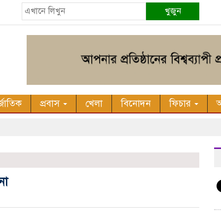
খুজুন
র্জাতিক
প্রবাস
খেলা
বিনোদন
ফিচার
অ
না