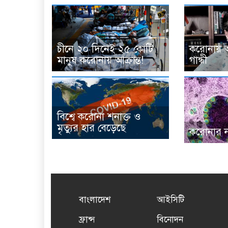
চীনে ২০ দিনেই ২৫ কোটি
করোনায় আক
মানুষ করোনায় আক্রান্ত!
গান্ধী
বিশ্বে করোনা শনাক্ত ও
মৃত্যুর হার বেড়েছে
করোনার ন
বাংলাদেশ
আইসিটি
ফ্রান্স
বিনোদন