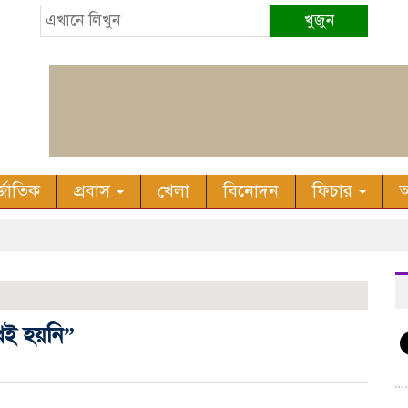
খুজুন
র্জাতিক
প্রবাস
খেলা
বিনোদন
ফিচার
অ
ুখই হয়নি”