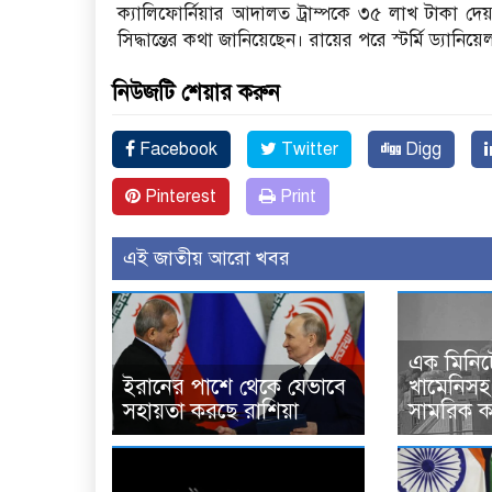
ক্যালিফোর্নিয়ার আদালত ট্রাম্পকে ৩৫ লাখ টাকা দে
সিদ্ধান্তের কথা জানিয়েছেন। রায়ের পরে স্টর্মি ড্যান
নিউজটি শেয়ার করুন
Facebook
Twitter
Digg
Pinterest
Print
এই জাতীয় আরো খবর
এক মিনিটে
ইরানের পাশে থেকে যেভাবে
খামেনিসহ 
সহায়তা করছে রাশিয়া
সামরিক কর