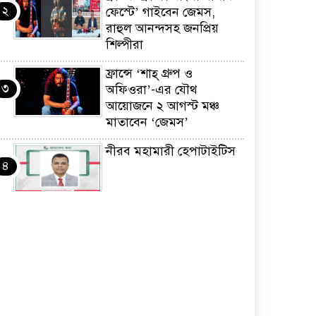
২
ফেস্টে’ গাইবেন জেমস,
রাহুল আনন্দসহ জনপ্রিয়
শিল্পীরা
ফ্রান্সে ‘শাহ্ গ্রুপ ও
৩
অফিওরা’-এর যৌথ
আয়োজনে ২ আগস্ট মঞ্চ
মাতাবেন ‘জেমস’
নীরব মহামারী হেপাটাইটিস
৪
কর্মসংস্থান তৈরির লক্ষ্যে
৫
SAF-এর সম্পূর্ণ বিনামূল্যের
সুশি প্রশিক্ষণ কার্যক্রমের শুভ
সূচনা
ফ্রান্সসহ ইউরোপীয়
৬
দেশসমূহে দাবদাহ: কারণ,