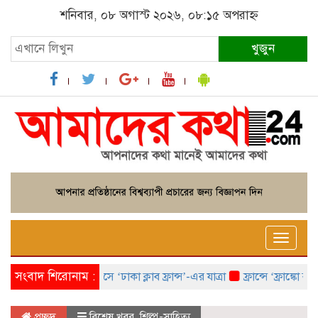
শনিবার, ০৮ অগাস্ট ২০২৬, ০৮:১৫ অপরাহ্ন
খুজুন
Toggle
naviga
সংবাদ শিরোনাম :
প্যারিসে ‘ঢাকা ক্লাব ফ্রান্স’-এর যাত্রা
ফ্রান্সে ‘ফ্রাঙ্কো বাং
প্রচ্ছদ
বিশেষ খবর
,
শিল্প-সাহিত্য