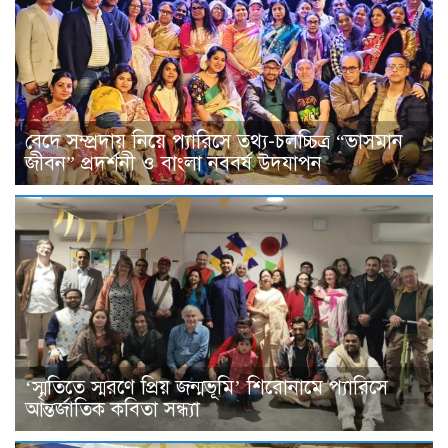
বেদে সম্প্রদায় নিয়ে প্যারিসে তথ্য-চলচ্চিত্র “ভাসমান
জীবন” প্রদর্শনী ও বাংলা নববর্ষ উদযাপন
‘স্মৃতিতে স্মরণে প্রিয় জন্মভূমি’ শিরোনামে প্যারিসে
আন্তর্জাতিক কবিতা সন্ধ্যা