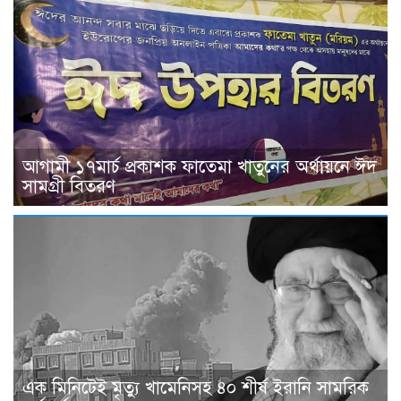
আগামী ১৭মার্চ প্রকাশক ফাতেমা খাতুনের অর্থায়নে ঈদ
সামগ্রী বিতরণ
এক মিনিটেই মৃত্যু খামেনিসহ ৪০ শীর্ষ ইরানি সামরিক