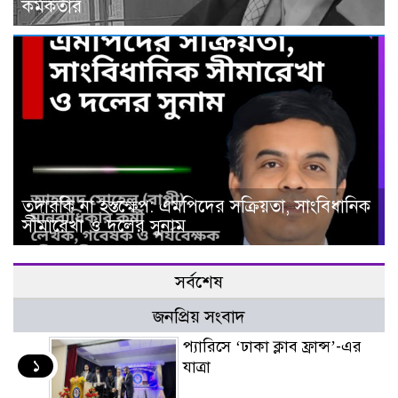
কর্মকর্তার
তদারকি না হস্তক্ষেপ: এমপিদের সক্রিয়তা, সাংবিধানিক
সীমারেখা ও দলের সুনাম
সর্বশেষ
জনপ্রিয় সংবাদ
প্যারিসে ‘ঢাকা ক্লাব ফ্রান্স’-এর
১
যাত্রা