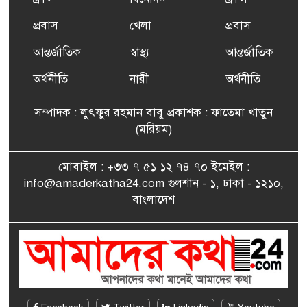
৬
দাবদাহ: কারণ, প্রভাব ও করণীয়
প্রবাস
খেলা
প্রবাস
আন্তর্জাতিক
স্বাস্থ্য
আন্তর্জাতিক
ফ্রান্সে সংবর্ধিত হলেন যুক্তরাজ্য
৭
বিএনপি’র আহ্বায়ক কমিটির
অর্থনীতি
নারী
অর্থনীতি
সদস্য তপন
সম্পাদক : লুৎফুর রহমান বাবু প্রকাশক : ফাতেমা খাতুন
সাংবাদিকতায় কৃতিত্বের পুরস্কার
(মরিয়ম)
৮
পেলেন জুনেদ ফারহান
মোবাইল : +৩৩ ৭ ৫১ ১২ ৭৪ ৭০ ইমেইল :
info@amaderkatha24.com গুলশান - ১, ঢাকা - ১২১০,
এমপি মমতাজ আলোকে
বাংলাদেশ
৯
অভিনন্দন জানালো ‘মুন্সিগঞ্জ
জেলা প্রবাসী এসোসিয়েশন’
বেদে সম্প্রদায় নিয়ে প্যারিসে
১০
তথ্য-চলচ্চিত্র “ভাসমান জীবন”
প্রদর্শনী ও বাংলা নববর্ষ উদযাপন