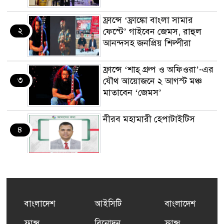
ফ্রান্সে ‘ফ্রাঙ্কো বাংলা সামার
২
ফেস্টে’ গাইবেন জেমস, রাহুল
আনন্দসহ জনপ্রিয় শিল্পীরা
ফ্রান্সে ‘শাহ্ গ্রুপ ও অফিওরা’-এর
৩
যৌথ আয়োজনে ২ আগস্ট মঞ্চ
মাতাবেন ‘জেমস’
নীরব মহামারী হেপাটাইটিস
৪
কর্মসংস্থান তৈরির লক্ষ্যে SAF-
৫
এর সম্পূর্ণ বিনামূল্যের সুশি
প্রশিক্ষণ কার্যক্রমের শুভ সূচনা
বাংলাদেশ
আইসিটি
বাংলাদেশ
ফ্রান্সসহ ইউরোপীয় দেশসমূহে
ফ্রান্স
বিনোদন
ফ্রান্স