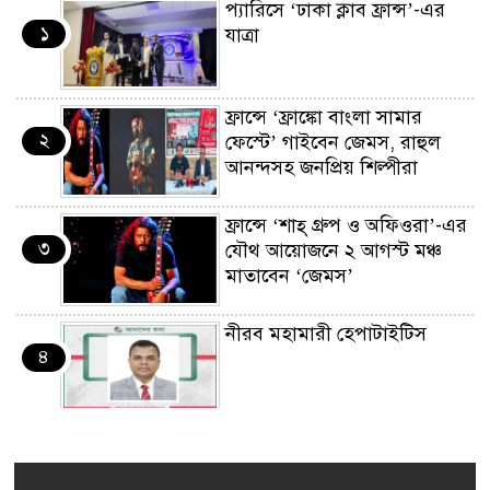
প্যারিসে ‘ঢাকা ক্লাব ফ্রান্স’-এর
১
যাত্রা
ফ্রান্সে ‘ফ্রাঙ্কো বাংলা সামার
২
ফেস্টে’ গাইবেন জেমস, রাহুল
আনন্দসহ জনপ্রিয় শিল্পীরা
ফ্রান্সে ‘শাহ্ গ্রুপ ও অফিওরা’-এর
৩
যৌথ আয়োজনে ২ আগস্ট মঞ্চ
মাতাবেন ‘জেমস’
নীরব মহামারী হেপাটাইটিস
৪
কর্মসংস্থান তৈরির লক্ষ্যে SAF-
৫
এর সম্পূর্ণ বিনামূল্যের সুশি