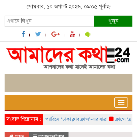
সোমবার, ১০ অগাস্ট ২০২৬, ০৯:০৫ পূর্বাহ্ন
খুজুন
Toggle
naviga
সংবাদ শিরোনাম :
প্যারিসে ‘ঢাকা ক্লাব ফ্রান্স’-এর যাত্রা
ফ্রান্সে ‘ফ্রাঙ্কো
প্রচ্ছদ
করোনাভাইরাস