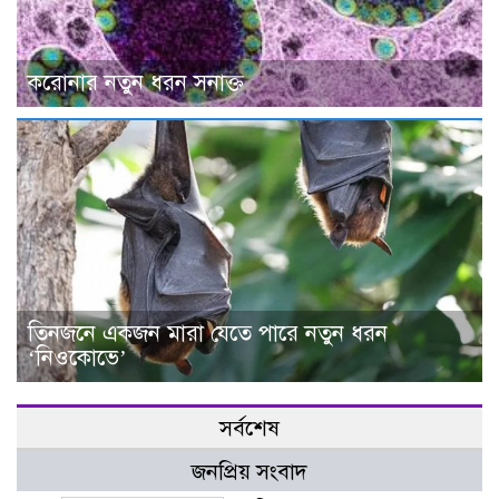
করোনার নতুন ধরন সনাক্ত
তিনজনে একজন মারা যেতে পারে নতুন ধরন
‘নিওকোভে’
সর্বশেষ
জনপ্রিয় সংবাদ