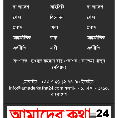
প্রশিক্ষণ কার্যক্রমের শুভ সূচনা
বাংলাদেশ
আইসিটি
বাংলাদেশ
ফ্রান্সসহ ইউরোপীয় দেশসমূহে
ফ্রান্স
বিনোদন
ফ্রান্স
৬
দাবদাহ: কারণ, প্রভাব ও করণীয়
প্রবাস
খেলা
প্রবাস
আন্তর্জাতিক
স্বাস্থ্য
আন্তর্জাতিক
ফ্রান্সে সংবর্ধিত হলেন যুক্তরাজ্য
৭
বিএনপি’র আহ্বায়ক কমিটির
অর্থনীতি
নারী
অর্থনীতি
সদস্য তপন
সম্পাদক : লুৎফুর রহমান বাবু প্রকাশক : ফাতেমা খাতুন
সাংবাদিকতায় কৃতিত্বের পুরস্কার
(মরিয়ম)
৮
পেলেন জুনেদ ফারহান
মোবাইল : +৩৩ ৭ ৫১ ১২ ৭৪ ৭০ ইমেইল :
info@amaderkatha24.com গুলশান - ১, ঢাকা - ১২১০,
এমপি মমতাজ আলোকে
বাংলাদেশ
৯
অভিনন্দন জানালো ‘মুন্সিগঞ্জ
জেলা প্রবাসী এসোসিয়েশন’