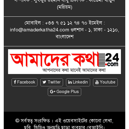
সম্পাদক : লুৎফুর রহমান বাবু প্রকাশক : ফাতেমা খাতুন
সাংবাদিকতায় কৃতিত্বের পুরস্কার
(মরিয়ম)
৮
পেলেন জুনেদ ফারহান
মোবাইল : +৩৩ ৭ ৫১ ১২ ৭৪ ৭০ ইমেইল :
info@amaderkatha24.com গুলশান - ১, ঢাকা - ১২১০,
এমপি মমতাজ আলোকে
বাংলাদেশ
৯
অভিনন্দন জানালো ‘মুন্সিগঞ্জ
জেলা প্রবাসী এসোসিয়েশন’
বেদে সম্প্রদায় নিয়ে প্যারিসে
১০
তথ্য-চলচ্চিত্র “ভাসমান জীবন”
প্রদর্শনী ও বাংলা নববর্ষ উদযাপন
Facebook
Twitter
Linkedin
Youtube
Google Plus
© সর্বস্বত্ব সংরক্ষিত । এই ওয়েবসাইটের কোনো লেখা,
ছবি, ভিডিও অনুমতি ছাড়া ব্যবহার বেআইনি।