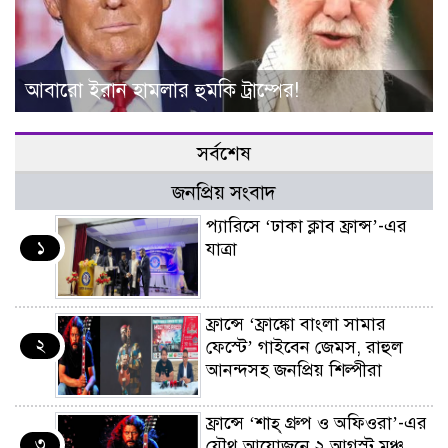
আবারো ইরান হামলার হুমকি ট্রাম্পের!
সর্বশেষ
জনপ্রিয় সংবাদ
প্যারিসে ‘ঢাকা ক্লাব ফ্রান্স’-এর
১
যাত্রা
ফ্রান্সে ‘ফ্রাঙ্কো বাংলা সামার
২
ফেস্টে’ গাইবেন জেমস, রাহুল
আনন্দসহ জনপ্রিয় শিল্পীরা
ফ্রান্সে ‘শাহ্ গ্রুপ ও অফিওরা’-এর
৩
যৌথ আয়োজনে ২ আগস্ট মঞ্চ