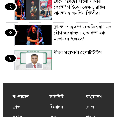
ফ্রান্সে ‘ফ্রাঙ্কো বাংলা সামার
২
ফেস্টে’ গাইবেন জেমস, রাহুল
আনন্দসহ জনপ্রিয় শিল্পীরা
ফ্রান্সে ‘শাহ্ গ্রুপ ও অফিওরা’-এর
৩
যৌথ আয়োজনে ২ আগস্ট মঞ্চ
মাতাবেন ‘জেমস’
নীরব মহামারী হেপাটাইটিস
৪
কর্মসংস্থান তৈরির লক্ষ্যে SAF-
৫
এর সম্পূর্ণ বিনামূল্যের সুশি
প্রশিক্ষণ কার্যক্রমের শুভ সূচনা
বাংলাদেশ
আইসিটি
বাংলাদেশ
ফ্রান্সসহ ইউরোপীয় দেশসমূহে
ফ্রান্স
বিনোদন
ফ্রান্স
৬
দাবদাহ: কারণ, প্রভাব ও করণীয়