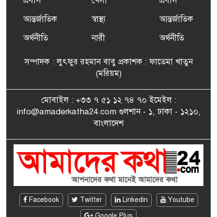
প্রবাস
খেলা
প্রবাস
আন্তর্জাতিক
স্বাস্থ্য
আন্তর্জাতিক
ফ্রান্সে সংবর্ধিত হলেন যুক্তরাজ্য
৭
বিএনপি’র আহ্বায়ক কমিটির
অর্থনীতি
নারী
অর্থনীতি
সদস্য তপন
সম্পাদক : লুৎফুর রহমান বাবু প্রকাশক : ফাতেমা খাতুন
সাংবাদিকতায় কৃতিত্বের পুরস্কার
(মরিয়ম)
৮
পেলেন জুনেদ ফারহান
মোবাইল : +৩৩ ৭ ৫১ ১২ ৭৪ ৭০ ইমেইল :
info@amaderkatha24.com গুলশান - ১, ঢাকা - ১২১০,
এমপি মমতাজ আলোকে
বাংলাদেশ
৯
অভিনন্দন জানালো ‘মুন্সিগঞ্জ
জেলা প্রবাসী এসোসিয়েশন’
বেদে সম্প্রদায় নিয়ে প্যারিসে
১০
তথ্য-চলচ্চিত্র “ভাসমান জীবন”
প্রদর্শনী ও বাংলা নববর্ষ উদযাপন
Facebook
Twitter
Linkedin
Youtube
Google Plus