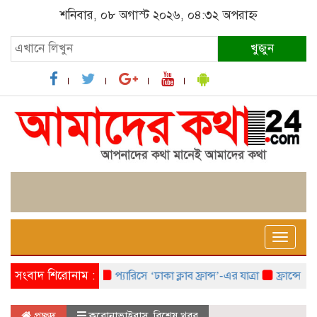
শনিবার, ০৮ অগাস্ট ২০২৬, ০৪:৩২ অপরাহ্ন
খুজুন
Toggle
naviga
সংবাদ শিরোনাম :
প্যারিসে ‘ঢাকা ক্লাব ফ্রান্স’-এর যাত্রা
ফ্রান্সে ‘ফ্রাঙ
প্রচ্ছদ
করোনাভাইরাস
,
বিশেষ খবর