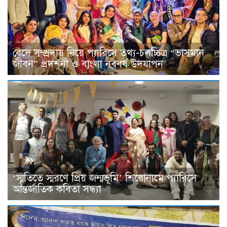
বেদে সম্প্রদায় নিয়ে প্যারিসে তথ্য-চলচ্চিত্র “ভাসমান
জীবন” প্রদর্শনী ও বাংলা নববর্ষ উদযাপন
‘স্মৃতিতে স্মরণে প্রিয় জন্মভূমি’ শিরোনামে প্যারিসে
আন্তর্জাতিক কবিতা সন্ধ্যা