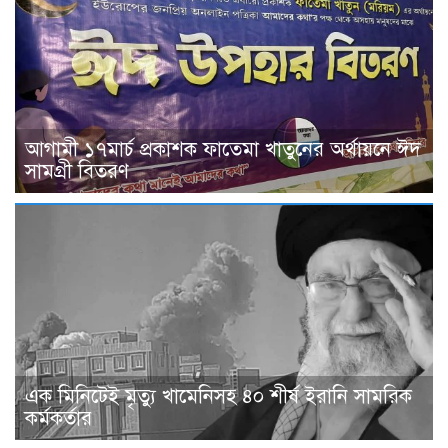
আগামী ১৭মার্চ প্রকাশক ফাতেমা খাতুনের অর্থায়নে ঈদ
সামগ্রী বিতরণ
এক মিনিটেই মৃত্যু খামেনিসহ ৪০ শীর্ষ ইরানি সামরিক
কর্মকর্তার