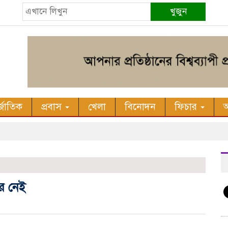
খুজুন
র্জাতিক
প্রবাস
খেলা
বিনোদন
ফিচার
অ
র নেই