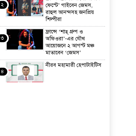
২
ফেস্টে’ গাইবেন জেমস,
রাহুল আনন্দসহ জনপ্রিয়
শিল্পীরা
ফ্রান্সে ‘শাহ্ গ্রুপ ও
৩
অফিওরা’-এর যৌথ
আয়োজনে ২ আগস্ট মঞ্চ
মাতাবেন ‘জেমস’
নীরব মহামারী হেপাটাইটিস
৪
কর্মসংস্থান তৈরির লক্ষ্যে
৫
SAF-এর সম্পূর্ণ বিনামূল্যের
সুশি প্রশিক্ষণ কার্যক্রমের শুভ
সূচনা
ফ্রান্সসহ ইউরোপীয়
৬
দেশসমূহে দাবদাহ: কারণ,