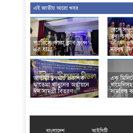
এই জাতীয় আরো খবর
বেদে সম্প্র
তথ্য-চলচ্চ
প্যারিসে ‘ঢাকা ক্লাব ফ্রান্স’-
জীবন” প্র
এর যাত্রা
নববর্ষ উ
আগামী ১৭মার্চ প্রকাশক
এক মিনিটে
ফাতেমা খাতুনের অর্থায়নে
খামেনিসহ 
ঈদ সামগ্রী বিতরণ
সামরিক কর
বাংলাদেশ
আইসিটি