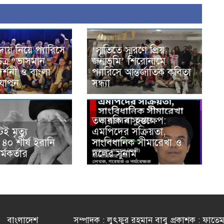
দায় নিয়ে প্যারিসে
‘স্মৃতিতে স্মরণে প্রিয়
িত্র “ভাসমান
জন্মভূমি’ শিরোনামে
দর্শনী ও বাংলা
প্যারিসে আন্তর্জাতিক কবিতা
দযাপন
সন্ধ্যা
তদারকি না হস্তক্ষেপ:
ই মৃত্যু
এমপিদের সক্রিয়তা,
৪০ শীর্ষ ইরানি
সাংবিধানিক সীমারেখা ও
্মকর্তার
দলের সুনাম
বাংলাদেশ
সম্পাদক : লুৎফুর রহমান বাবু প্রকাশক : ফাতে