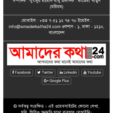
সম্পাদক : লুৎফুর রহমান বাবু প্রকাশক : ফাতেমা খাতুন
সাংবাদিকতায় কৃতিত্বের পুরস্কার
(মরিয়ম)
৮
পেলেন জুনেদ ফারহান
মোবাইল : +৩৩ ৭ ৫১ ১২ ৭৪ ৭০ ইমেইল :
info@amaderkatha24.com গুলশান - ১, ঢাকা - ১২১০,
এমপি মমতাজ আলোকে
বাংলাদেশ
৯
অভিনন্দন জানালো ‘মুন্সিগঞ্জ
জেলা প্রবাসী এসোসিয়েশন’
বেদে সম্প্রদায় নিয়ে প্যারিসে
১০
তথ্য-চলচ্চিত্র “ভাসমান জীবন”
প্রদর্শনী ও বাংলা নববর্ষ উদযাপন
Facebook
Twitter
Linkedin
Youtube
Google Plus
© সর্বস্বত্ব সংরক্ষিত । এই ওয়েবসাইটের কোনো লেখা,
ছবি, ভিডিও অনুমতি ছাড়া ব্যবহার বেআইনি।