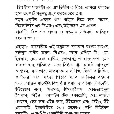
‘ডিজিটাল মার্কেটিং এর প্রগতিশীল এ বিশ্বে, এগিয়ে থাকতে
হলে অবশ্যই নতুনত্ব গ্রহণ করতে হবে এবং
নতুন প্রবৃদ্ধির প্রচ্ছদে খাপ খাইয়ে নিতে হবে- বলেন,
থিমআইলস এর সিএমও এবং উইডেভস এর প্রাক্তন
মার্কেটিং বিভাগের প্রধান ও বর্তমান উপদেষ্টা আতিকুর
রহমান তন্ময়।
এছাড়াও আয়োজিত এই অনুষ্ঠানে মূল্যবান বক্তব্য রাখেন,
মাঈনুল কবীর অয়ন, সিএমও, স্টাফ এশিয়া লি:, মো:
ইকরাম, হেড অফ ব্র্যান্ডিং, কোডার্সট্রাস্ট বাংলাদেশ, মো:
ফারুক খান, প্রতিষ্ঠাতা এবং সিইও, খান আইটি, নাজমুল
আহমেদ, ফাউন্ডার, নাজম কনসালট্যান্ট, লিটন আরিফিন,
ফাউন্ডার এবং সিইও, পিক্সার ল্যাব, আতিকুর রহমান
তন্ময়, প্রাক্তন মার্কেটিং বিভাগীয় প্রধান ও বর্তমান উপদেষ্টা,
উইডেভস এবং, সিএমও, থিমআইলস, মোজতাহিদুল
ইসলাম, সিইও, অনলাইন টেক একাডেমি, মো: নাজির
হোসেন, হেড অফ এইচ আর, উইডেভস এবং সিইও, উই
একাডেমি, ইভেন্টটিতে ২০০ জনেরও বেশি ডিজিটাল
মার্কেটিং- এ সংশ্লিষ্ট পেশাজীবী অংশগ্রহণ করেন।