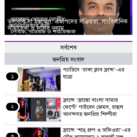
তদারকি না হস্তক্ষেপ: এমপিদের সক্রিয়তা, সাংবিধানিক
সীমারেখা ও দলের সুনাম
সর্বশেষ
জনপ্রিয় সংবাদ
প্যারিসে ‘ঢাকা ক্লাব ফ্রান্স’-এর
১
যাত্রা
ফ্রান্সে ‘ফ্রাঙ্কো বাংলা সামার
২
ফেস্টে’ গাইবেন জেমস, রাহুল
আনন্দসহ জনপ্রিয় শিল্পীরা
ফ্রান্সে ‘শাহ্ গ্রুপ ও অফিওরা’-এর
৩