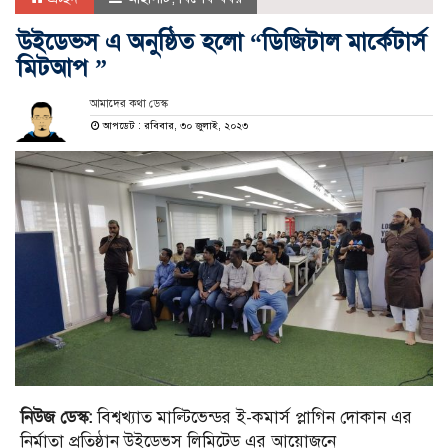
উইডেভস এ অনুষ্ঠিত হলো “ডিজিটাল মার্কেটার্স
মিটআপ ”
আমাদের কথা ডেস্ক
আপডেট : রবিবার, ৩০ জুলাই, ২০২৩
নিউজ ডেস্ক:
বিশ্বখ্যাত মাল্টিভেন্ডর ই-কমার্স প্লাগিন দোকান এর
নির্মাতা প্রতিষ্ঠান উইডেভস লিমিটেড এর আয়োজনে