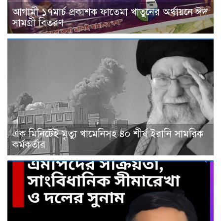
আগামী ১৭মার্চ প্রকাশক ফাতেমা খাতুনের অর্থায়নে ঈদ
সামগ্রী বিতরণ
এক মিনিটেই মৃত্যু খামেনিসহ ৪০ শীর্ষ ইরানি সামরিক
কর্মকর্তার