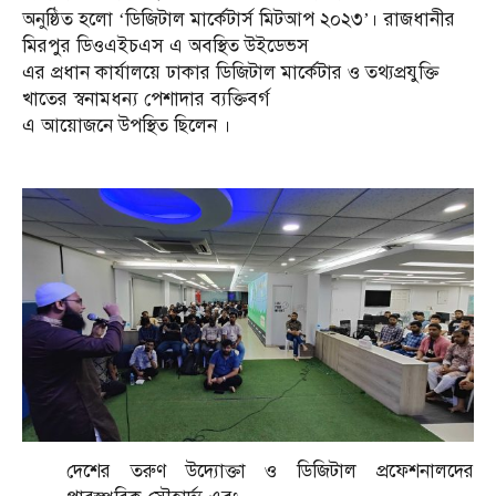
অনুষ্ঠিত হলো ‘ডিজিটাল মার্কেটার্স মিটআপ ২০২৩’। রাজধানীর
মিরপুর ডিওএইচএস এ অবস্থিত উইডেভস
এর প্রধান কার্যালয়ে ঢাকার ডিজিটাল মার্কেটার ও তথ্যপ্রযুক্তি
খাতের স্বনামধন্য পেশাদার ব্যক্তিবর্গ
এ আয়োজনে উপস্থিত ছিলেন ।
দেশের তরুণ উদ্যোক্তা ও ডিজিটাল প্রফেশনালদের