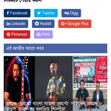
নিউজটি শেয়ার করুন
Facebook
Twitter
Digg
Linkedin
Reddit
Google Plus
Pinterest
Print
এই জাতীয় আরো খবর
ফ্রান্সে ‘ফ্রাঙ্কো বাংলা সামার ফেস্টে’ গাইবেন জেমস,
রাহুল আনন্দসহ জনপ্রিয় শিল্পীরা