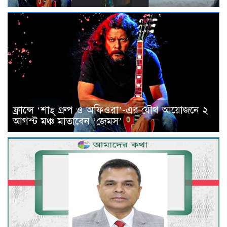
ফ্রান্সে ‘শাহ্ গ্রুপ ও অফিওরা’-এর যৌথ আয়োজনে ২
আগস্ট মঞ্চ মাতাবেন ‘জেমস’