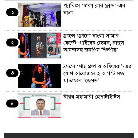
প্যারিসে ‘ঢাকা ক্লাব ফ্রান্স’-এর
১
যাত্রা
ফ্রান্সে ‘ফ্রাঙ্কো বাংলা সামার
২
ফেস্টে’ গাইবেন জেমস, রাহুল
আনন্দসহ জনপ্রিয় শিল্পীরা
ফ্রান্সে ‘শাহ্ গ্রুপ ও অফিওরা’-এর
৩
যৌথ আয়োজনে ২ আগস্ট মঞ্চ
মাতাবেন ‘জেমস’
নীরব মহামারী হেপাটাইটিস
৪
কর্মসংস্থান তৈরির লক্ষ্যে SAF-
৫
এর সম্পূর্ণ বিনামূল্যের সুশি