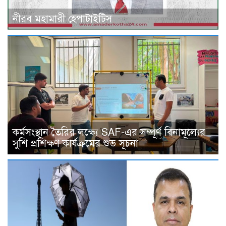
নীরব মহামারী হেপাটাইটিস
কর্মসংস্থান তৈরির লক্ষ্যে SAF-এর সম্পূর্ণ বিনামূল্যের
সুশি প্রশিক্ষণ কার্যক্রমের শুভ সূচনা