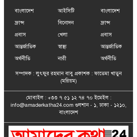
প্রশিক্ষণ কার্যক্রমের শুভ সূচনা
বাংলাদেশ
আইসিটি
বাংলাদেশ
ফ্রান্সসহ ইউরোপীয় দেশসমূহে
ফ্রান্স
বিনোদন
ফ্রান্স
৬
দাবদাহ: কারণ, প্রভাব ও করণীয়
প্রবাস
খেলা
প্রবাস
আন্তর্জাতিক
স্বাস্থ্য
আন্তর্জাতিক
ফ্রান্সে সংবর্ধিত হলেন যুক্তরাজ্য
৭
বিএনপি’র আহ্বায়ক কমিটির
অর্থনীতি
নারী
অর্থনীতি
সদস্য তপন
সম্পাদক : লুৎফুর রহমান বাবু প্রকাশক : ফাতেমা খাতুন
সাংবাদিকতায় কৃতিত্বের পুরস্কার
(মরিয়ম)
৮
পেলেন জুনেদ ফারহান
মোবাইল : +৩৩ ৭ ৫১ ১২ ৭৪ ৭০ ইমেইল :
info@amaderkatha24.com গুলশান - ১, ঢাকা - ১২১০,
এমপি মমতাজ আলোকে
বাংলাদেশ
৯
অভিনন্দন জানালো ‘মুন্সিগঞ্জ
জেলা প্রবাসী এসোসিয়েশন’