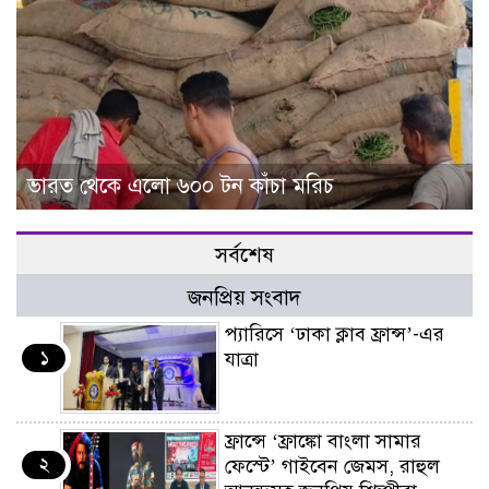
ভারত থেকে এলো ৬০০ টন কাঁচা মরিচ
সর্বশেষ
জনপ্রিয় সংবাদ
প্যারিসে ‘ঢাকা ক্লাব ফ্রান্স’-এর
১
যাত্রা
ফ্রান্সে ‘ফ্রাঙ্কো বাংলা সামার
২
ফেস্টে’ গাইবেন জেমস, রাহুল