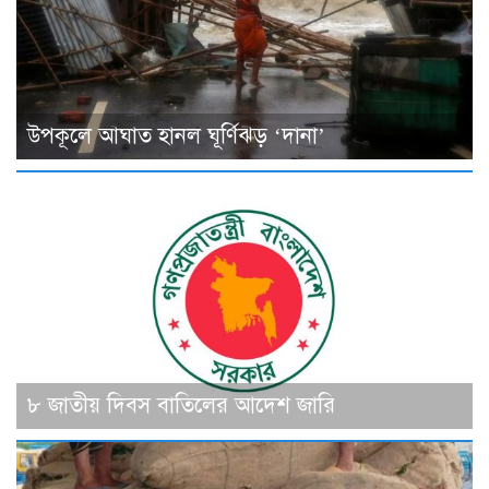
উপকূলে আঘাত হানল ঘূর্ণিঝড় ‘দানা’
৮ জাতীয় দিবস বাতিলের আদেশ জারি