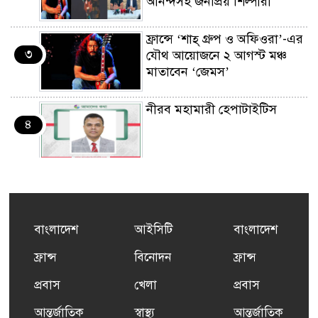
আনন্দসহ জনপ্রিয় শিল্পীরা
ফ্রান্সে ‘শাহ্ গ্রুপ ও অফিওরা’-এর
৩
যৌথ আয়োজনে ২ আগস্ট মঞ্চ
মাতাবেন ‘জেমস’
নীরব মহামারী হেপাটাইটিস
৪
কর্মসংস্থান তৈরির লক্ষ্যে SAF-
৫
এর সম্পূর্ণ বিনামূল্যের সুশি
প্রশিক্ষণ কার্যক্রমের শুভ সূচনা
বাংলাদেশ
আইসিটি
বাংলাদেশ
ফ্রান্সসহ ইউরোপীয় দেশসমূহে
ফ্রান্স
বিনোদন
ফ্রান্স
৬
দাবদাহ: কারণ, প্রভাব ও করণীয়
প্রবাস
খেলা
প্রবাস
আন্তর্জাতিক
স্বাস্থ্য
আন্তর্জাতিক