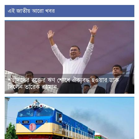
এই জাতীয় আরো খবর
শহীদদের রক্তের ঋণ শোধে ঐক্যবদ্ধ হওয়ার ডাক
দিলেন তারেক রহমান