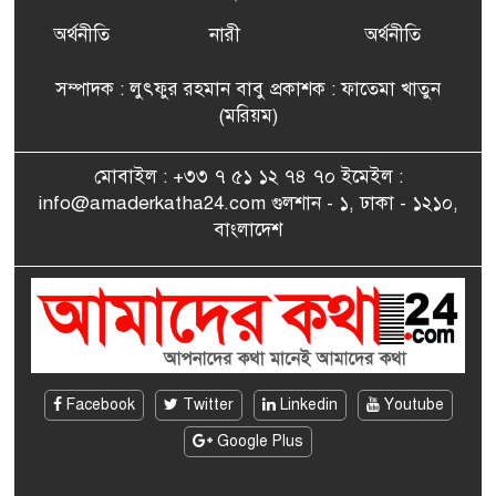
ফ্রান্সে সংবর্ধিত হলেন যুক্তরাজ্য
৭
বিএনপি’র আহ্বায়ক কমিটির
অর্থনীতি
নারী
অর্থনীতি
সদস্য তপন
সম্পাদক : লুৎফুর রহমান বাবু প্রকাশক : ফাতেমা খাতুন
সাংবাদিকতায় কৃতিত্বের পুরস্কার
(মরিয়ম)
৮
পেলেন জুনেদ ফারহান
মোবাইল : +৩৩ ৭ ৫১ ১২ ৭৪ ৭০ ইমেইল :
info@amaderkatha24.com গুলশান - ১, ঢাকা - ১২১০,
এমপি মমতাজ আলোকে
বাংলাদেশ
৯
অভিনন্দন জানালো ‘মুন্সিগঞ্জ
জেলা প্রবাসী এসোসিয়েশন’
বেদে সম্প্রদায় নিয়ে প্যারিসে
১০
তথ্য-চলচ্চিত্র “ভাসমান জীবন”
প্রদর্শনী ও বাংলা নববর্ষ উদযাপন
Facebook
Twitter
Linkedin
Youtube
Google Plus