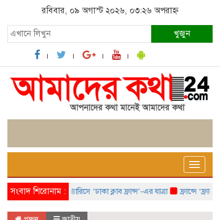
রবিবার, ০৯ অগাস্ট ২০২৬, ০৩:২৬ অপরাহ্ন
খুজুন
Toggle
naviga
সংবাদ শিরোনাম :
প্যারিসে ‘ঢাকা ক্লাব ফ্রান্স’-এর যাত্রা
ফ্রান্সে ‘ফ্রাঙ্কো
প্রচ্ছদ
জাতীয়