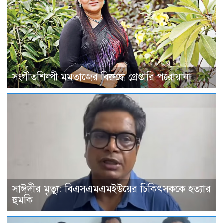
সংগীতশিল্পী মমতাজের বিরুদ্ধে গ্রেপ্তারি পরোয়ানা
সাঈদীর মৃত্যু: বিএসএমএমইউয়ের চিকিৎসককে হত্যার
হুমকি