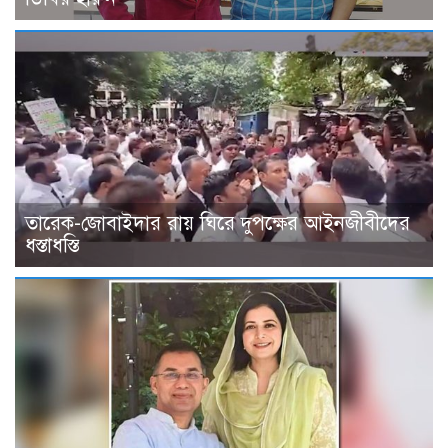
তারেক-জোবাইদার রায় ঘিরে দুপক্ষের আইনজীবীদের
ধস্তাধস্তি