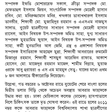
সম্পাদক ইফতি মোশাররেফ সকাল, ক্রীড়া সম্পাদক মো.
মেফতাহুল ইসলাম জিয়ন, সাংগঠনিক সম্পাদক মেহেদী হাসান
রবিন, মো. মনিরুজ্জামান মনির, খন্দকার তাবাখখারুল ইসলাম
তানভীর, শিক্ষার্থী মো. মুজাহিদুর রহমান ও এএসএম নাজমুস
সাদাত, বুয়েট ছাত্রলীগের সাধারণ সম্পাদক মেহেদী হাসান
রাসেল, আইন বিষয়ক উপ-সম্পাদক অমিত সাহা, যুগ্ম সাধারণ
সম্পাদক মুহতামিম ফুয়াদ, আইন বিষয়ক উপ-সম্পাদক অমিত
সাহা, কর্মী মুনতাসির আল জেমি, গ্রন্থ ও প্রকাশনা বিষয়ক
সম্পাদক ইসাতিয়াক আহম্মেদ মুন্না, শিক্ষার্থী আবরারের রুমমেট
মিজানুর রহমান, শিক্ষার্থী শাসছুল আরেফিন রাফাত, আকাশ
হোসেন, মো. মাজেদুর রহমান মাজেদ, শামীম বিল্লাহ, মুয়াজ
ওরফে আবু হুরায়রা ও এস এম মাহমুদ সেতু। যাদের মধ্যে প্রথম
৮ জন আদালতে স্বীকারোক্তি দিয়েছেন।
উল্লেখ্য, গত বছরের ৬ অক্টোবর রাতে বুয়েটের শেরে বাংলা হলের
দ্বিতীয় তলার সিঁড়ি থেকে অচেতন অবস্থায় আবরার ফাহাদকে
উদ্ধার করা হয়। ঢাকা মেডিক্যাল কলেজ (ঢামেক) হাসপাতালে
নিলে চিকিৎসক তাকে মৃত ঘোষণা করেন। ওই রাতে হলের ২০১১
নম্বর কক্ষে আবরার ফাহাদকে বিশ্ববিদ্যালয় শাখা ছাত্রলীগের