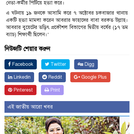
নেতা-কর্মীর পিটিয়ে হত‌্যা করে।
এ ঘটনায় ১৯ জনকে আসামি করে ৭ অক্টোবর চকবাজার থানায়
একটি হত্যা মামলা করেন আবরার ফাহাদের বাবা বরকত উল্লাহ।
আবরার বুয়েটের তড়িৎ প্রকৌশল বিভাগের দ্বিতীয় বর্ষের (১৭ তম
ব্যাচ) শিক্ষার্থী ছিলেন।’
নিউজটি শেয়ার করুন
Facebook
Twitter
Digg
Linkedin
Reddit
Google Plus
Pinterest
Print
এই জাতীয় আরো খবর