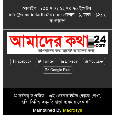
মোবাইল : +৩৩ ৭ ৫১ ১২ ৭৪ ৭০ ইমেইল :
info@amaderkatha24.com গুলশান - ১, ঢাকা - ১২১০,
এমপি মমতাজ আলোকে
বাংলাদেশ
৯
অভিনন্দন জানালো ‘মুন্সিগঞ্জ
জেলা প্রবাসী এসোসিয়েশন’
বেদে সম্প্রদায় নিয়ে প্যারিসে
১০
তথ্য-চলচ্চিত্র “ভাসমান জীবন”
প্রদর্শনী ও বাংলা নববর্ষ উদযাপন
Facebook
Twitter
Linkedin
Youtube
Google Plus
© সর্বস্বত্ব সংরক্ষিত । এই ওয়েবসাইটের কোনো লেখা,
ছবি, ভিডিও অনুমতি ছাড়া ব্যবহার বেআইনি।
Maintained By
Macrosys