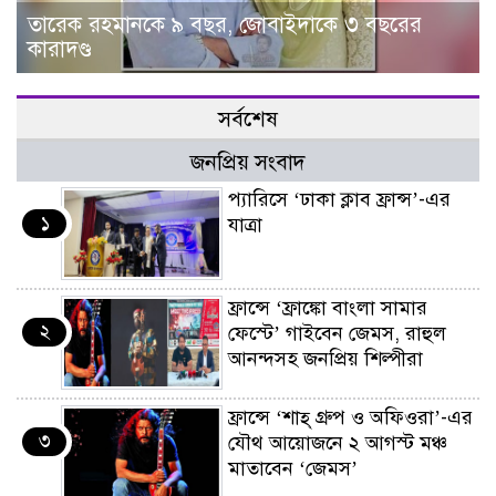
তারেক রহমানকে ৯ বছর, জোবাইদাকে ৩ বছরের
কারাদণ্ড
সর্বশেষ
জনপ্রিয় সংবাদ
প্যারিসে ‘ঢাকা ক্লাব ফ্রান্স’-এর
১
যাত্রা
ফ্রান্সে ‘ফ্রাঙ্কো বাংলা সামার
২
ফেস্টে’ গাইবেন জেমস, রাহুল
আনন্দসহ জনপ্রিয় শিল্পীরা
ফ্রান্সে ‘শাহ্ গ্রুপ ও অফিওরা’-এর
৩
যৌথ আয়োজনে ২ আগস্ট মঞ্চ
মাতাবেন ‘জেমস’