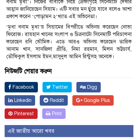
বনাম মৃধা’। নিজের বাবাকে নিয়ে প্রেক্ষাগৃহে সিনেমাটি দেখার
আহ্বান জানিয়েছেন সিয়াম। এটি সবার মন ছুঁয়ে যাবে বলেও আশা
প্রকাশ করেন ‘পোড়ামন ২’খ্যাত এই অভিনেতা।
‘মৃধা বনাম মৃধা’য় সিয়ামের বিপরীতে অভিনয় করেছেন নোভা
ফিরোজ। রায়হান খানের সংলাপ ও চিত্রনাট্যে সিনেমাটি পরিচালনা
করেছেন রনি ভৌমিক। এতে আরও অভিনয় করেছেন তারিক
আনাম খান, সানজিদা প্রীতি, নিমা রহমান, মিলন ভট্টচার্য,
তৌফিকুল ইসলাম ইমন,মাসুদুল আমিন রিন্টুসহ অনেকে।
নিউজটি শেয়ার করুন
Facebook
Twitter
Digg
Linkedin
Reddit
Google Plus
Pinterest
Print
এই জাতীয় আরো খবর