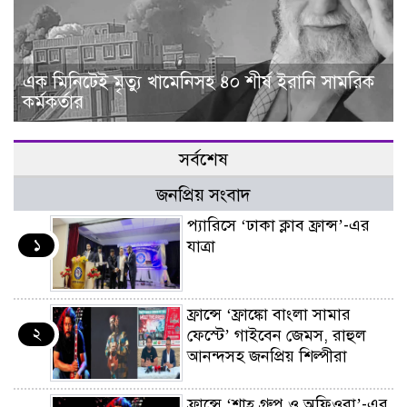
এক মিনিটেই মৃত্যু খামেনিসহ ৪০ শীর্ষ ইরানি সামরিক
কর্মকর্তার
সর্বশেষ
জনপ্রিয় সংবাদ
প্যারিসে ‘ঢাকা ক্লাব ফ্রান্স’-এর
১
যাত্রা
ফ্রান্সে ‘ফ্রাঙ্কো বাংলা সামার
২
ফেস্টে’ গাইবেন জেমস, রাহুল
আনন্দসহ জনপ্রিয় শিল্পীরা
ফ্রান্সে ‘শাহ্ গ্রুপ ও অফিওরা’-এর