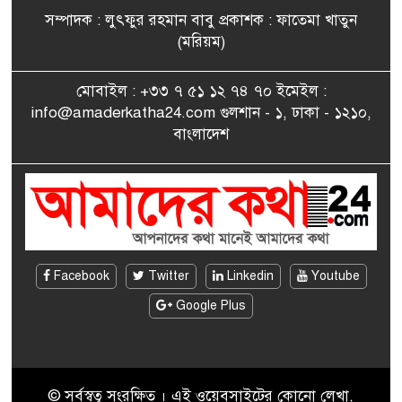
সম্পাদক : লুৎফুর রহমান বাবু প্রকাশক : ফাতেমা খাতুন
সাংবাদিকতায় কৃতিত্বের পুরস্কার
(মরিয়ম)
৮
পেলেন জুনেদ ফারহান
মোবাইল : +৩৩ ৭ ৫১ ১২ ৭৪ ৭০ ইমেইল :
info@amaderkatha24.com গুলশান - ১, ঢাকা - ১২১০,
এমপি মমতাজ আলোকে
বাংলাদেশ
৯
অভিনন্দন জানালো ‘মুন্সিগঞ্জ
জেলা প্রবাসী এসোসিয়েশন’
বেদে সম্প্রদায় নিয়ে প্যারিসে
১০
তথ্য-চলচ্চিত্র “ভাসমান জীবন”
প্রদর্শনী ও বাংলা নববর্ষ উদযাপন
Facebook
Twitter
Linkedin
Youtube
Google Plus
© সর্বস্বত্ব সংরক্ষিত । এই ওয়েবসাইটের কোনো লেখা,