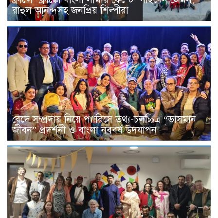
রাহুল আনন্দসহ জনপ্রিয় শিল্পীরা
বেদে সম্প্রদায় নিয়ে প্যারিসে তথ্য-চলচ্চিত্র “ভাসমান
জীবন” প্রদর্শনী ও বাংলা নববর্ষ উদযাপন