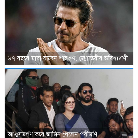
৬৭ বছরে মারা যাবেন শাহরুখ, জ্যোতিষীর ভবিষ্যদ্বাণী
আত্মসমর্পণ করে জামিন পেলেন পরীমণি