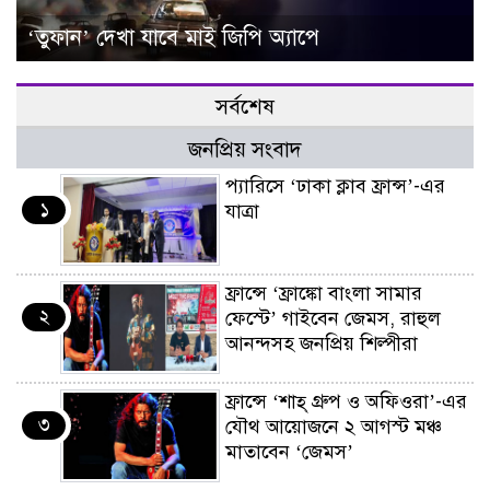
‘তুফান’ দেখা যাবে মাই জিপি অ্যাপে
সর্বশেষ
জনপ্রিয় সংবাদ
প্যারিসে ‘ঢাকা ক্লাব ফ্রান্স’-এর
১
যাত্রা
ফ্রান্সে ‘ফ্রাঙ্কো বাংলা সামার
২
ফেস্টে’ গাইবেন জেমস, রাহুল
আনন্দসহ জনপ্রিয় শিল্পীরা
ফ্রান্সে ‘শাহ্ গ্রুপ ও অফিওরা’-এর
৩
যৌথ আয়োজনে ২ আগস্ট মঞ্চ
মাতাবেন ‘জেমস’