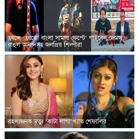
ফ্রান্সে ‘ফ্রাঙ্কো বাংলা সামার ফেস্টে’ গাইবেন জেমস,
রাহুল আনন্দসহ জনপ্রিয় শিল্পীরা
রহস্যজনক মৃত্যু ‘কাটা লাগা’খ্যাত শেফালির