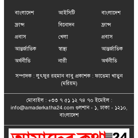
প্রশিক্ষণ কার্যক্রমের শুভ সূচনা
বাংলাদেশ
আইসিটি
বাংলাদেশ
ফ্রান্সসহ ইউরোপীয় দেশসমূহে
ফ্রান্স
বিনোদন
ফ্রান্স
৬
দাবদাহ: কারণ, প্রভাব ও করণীয়
প্রবাস
খেলা
প্রবাস
আন্তর্জাতিক
স্বাস্থ্য
আন্তর্জাতিক
ফ্রান্সে সংবর্ধিত হলেন যুক্তরাজ্য
৭
বিএনপি’র আহ্বায়ক কমিটির
অর্থনীতি
নারী
অর্থনীতি
সদস্য তপন
সম্পাদক : লুৎফুর রহমান বাবু প্রকাশক : ফাতেমা খাতুন
সাংবাদিকতায় কৃতিত্বের পুরস্কার
(মরিয়ম)
৮
পেলেন জুনেদ ফারহান
মোবাইল : +৩৩ ৭ ৫১ ১২ ৭৪ ৭০ ইমেইল :
info@amaderkatha24.com গুলশান - ১, ঢাকা - ১২১০,
এমপি মমতাজ আলোকে
বাংলাদেশ
৯
অভিনন্দন জানালো ‘মুন্সিগঞ্জ
জেলা প্রবাসী এসোসিয়েশন’