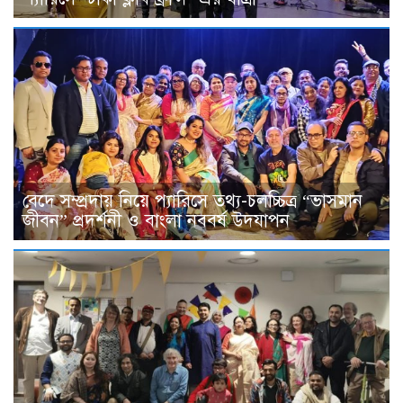
বেদে সম্প্রদায় নিয়ে প্যারিসে তথ্য-চলচ্চিত্র “ভাসমান
জীবন” প্রদর্শনী ও বাংলা নববর্ষ উদযাপন