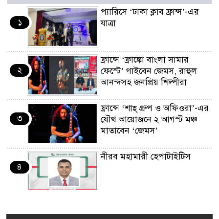
প্যারিসে ‘ঢাকা ক্লাব ফ্রান্স’-এর
১
যাত্রা
ফ্রান্সে ‘ফ্রাঙ্কো বাংলা সামার
২
ফেস্টে’ গাইবেন জেমস, রাহুল
আনন্দসহ জনপ্রিয় শিল্পীরা
ফ্রান্সে ‘শাহ্ গ্রুপ ও অফিওরা’-এর
৩
যৌথ আয়োজনে ২ আগস্ট মঞ্চ
মাতাবেন ‘জেমস’
নীরব মহামারী হেপাটাইটিস
৪
কর্মসংস্থান তৈরির লক্ষ্যে SAF-
৫
এর সম্পূর্ণ বিনামূল্যের সুশি