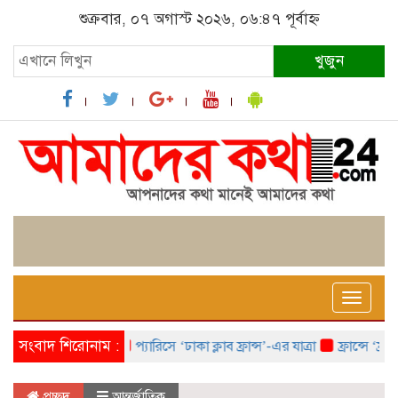
শুক্রবার, ০৭ অগাস্ট ২০২৬, ০৬:৪৭ পূর্বাহ্ন
খুজুন
Toggle
naviga
সংবাদ শিরোনাম :
প্যারিসে ‘ঢাকা ক্লাব ফ্রান্স’-এর যাত্রা
ফ্রান্সে ‘ফ্রাঙ
প্রচ্ছদ
আন্তর্জাতিক