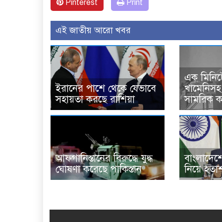
Pinterest
Print
এই জাতীয় আরো খবর
এক মিনিটে
ইরানের পাশে থেকে যেভাবে
খামেনিসহ 
সহায়তা করছে রাশিয়া
সামরিক কর
আফগানিস্তানের বিরুদ্ধে যুদ্ধ
বাংলাদেশের
ঘোষণা করেছে পাকিস্তান
নিয়ে হতাশ