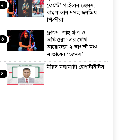
২
ফেস্টে’ গাইবেন জেমস,
রাহুল আনন্দসহ জনপ্রিয়
শিল্পীরা
ফ্রান্সে ‘শাহ্ গ্রুপ ও
৩
অফিওরা’-এর যৌথ
আয়োজনে ২ আগস্ট মঞ্চ
মাতাবেন ‘জেমস’
নীরব মহামারী হেপাটাইটিস
৪
কর্মসংস্থান তৈরির লক্ষ্যে
৫
SAF-এর সম্পূর্ণ বিনামূল্যের
সুশি প্রশিক্ষণ কার্যক্রমের শুভ
সূচনা
ফ্রান্সসহ ইউরোপীয়
৬
দেশসমূহে দাবদাহ: কারণ,