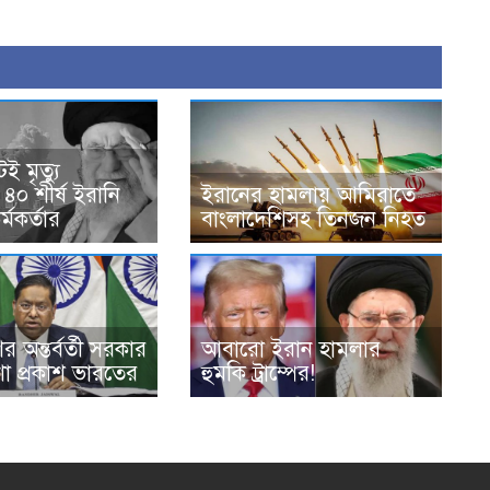
ই মৃত্যু
৪০ শীর্ষ ইরানি
ইরানের হামলায় আমিরাতে
্মকর্তার
বাংলাদেশিসহ তিনজন নিহত
 অন্তর্বর্তী সরকার
আবারো ইরান হামলার
া প্রকাশ ভারতের
হুমকি ট্রাম্পের!