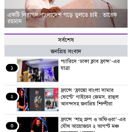
একটি নিরাপদ বাংলাদেশ গড়ে তুলতে চাই : তারেক
রহমান
সর্বশেষ
জনপ্রিয় সংবাদ
প্যারিসে ‘ঢাকা ক্লাব ফ্রান্স’-এর
১
যাত্রা
ফ্রান্সে ‘ফ্রাঙ্কো বাংলা সামার
২
ফেস্টে’ গাইবেন জেমস, রাহুল
আনন্দসহ জনপ্রিয় শিল্পীরা
ফ্রান্সে ‘শাহ্ গ্রুপ ও অফিওরা’-এর
৩
যৌথ আয়োজনে ২ আগস্ট মঞ্চ