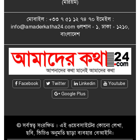
সাংবাদিকতায় কৃতিত্বের পুরস্কার
(মরিয়ম)
৮
পেলেন জুনেদ ফারহান
মোবাইল : +৩৩ ৭ ৫১ ১২ ৭৪ ৭০ ইমেইল :
info@amaderkatha24.com গুলশান - ১, ঢাকা - ১২১০,
এমপি মমতাজ আলোকে
বাংলাদেশ
৯
অভিনন্দন জানালো ‘মুন্সিগঞ্জ
জেলা প্রবাসী এসোসিয়েশন’
বেদে সম্প্রদায় নিয়ে প্যারিসে
১০
তথ্য-চলচ্চিত্র “ভাসমান জীবন”
প্রদর্শনী ও বাংলা নববর্ষ উদযাপন
Facebook
Twitter
Linkedin
Youtube
Google Plus
© সর্বস্বত্ব সংরক্ষিত । এই ওয়েবসাইটের কোনো লেখা,
ছবি, ভিডিও অনুমতি ছাড়া ব্যবহার বেআইনি।