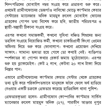
শিল্পপতিদের মোবাইল নম্বর সংগ্রহ করে প্রতারণা শুরু করে।
প্রথমেই গ্রামীণফোনের তেজগাঁও নাবিস্কো মোড়ে কাস্টমার কেয়ার
সেন্টারের ম্যানেজার অনিক মাহমুদ রুবেল মোবাইল ফোনের
গ্রাহকের গোপন তথ্য বিশেষ করে ছবি, জাতীয় পরিচয়পত্র ও
স্থায়ী-অস্থায়ী ঠিকানা সংগ্রহ করে।
এরপর কখনো সমাজকর্মী, কখনো সুবিধা বঞ্চিত শিশুদের জন্য
তহবিল সংগ্রহে নিয়োজিত কর্মী, কখনো চাকরিপ্রার্থী কিংবা প্রেমের
অভিনয় দিয়ে শুরু করে ফোনালাপ। কখনো প্রয়োজন দেখিয়ে
সাক্ষাৎ। সামান্য হৃদ্যতা হয়ে গেলে তো কথাই নেই। ব্যক্তিগত
স্পর্শকাতর বা গোপন কথার রেকর্ড জমায় মুঠোফোনে। এরপর
শুরু হয় ব্ল্যাকমেইল। কেউ ২ লাখ, কেউবা ২০ লাখ টাকা দিয়ে
নিস্তার পান।
এভাবে গ্রামীণফোনের কাস্টমার কেয়ার সেন্টার থেকে গ্রাহকের
তথ্য চুরি করে পরিকল্পিতভাবে মানুষকে ফাঁদে ফেলে অর্থ হাতিয়ে
নেওয়ার একটি চক্রকে গ্রেফতার করেছে হাতিরঝিল থানা পুলিশ।
গ্রেফতারকৃতরা হলেন- গ্রামীণফোন কোম্পানির কাস্টমার সার্ভিস
ম্যানেজার রুবেল মাহমুদ অনিক (২৭), পারভীন আক্তার নুপুর