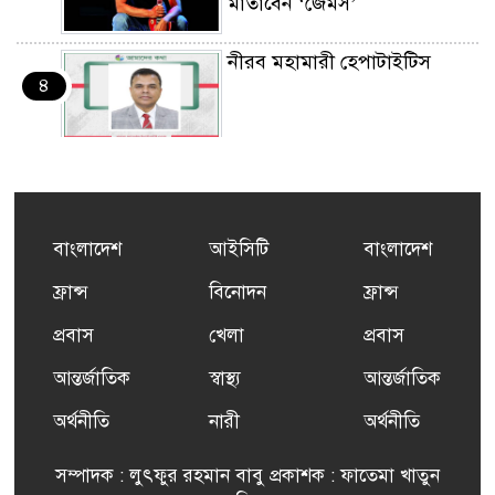
মাতাবেন ‘জেমস’
নীরব মহামারী হেপাটাইটিস
৪
কর্মসংস্থান তৈরির লক্ষ্যে SAF-
৫
এর সম্পূর্ণ বিনামূল্যের সুশি
প্রশিক্ষণ কার্যক্রমের শুভ সূচনা
বাংলাদেশ
আইসিটি
বাংলাদেশ
ফ্রান্সসহ ইউরোপীয় দেশসমূহে
ফ্রান্স
বিনোদন
ফ্রান্স
৬
দাবদাহ: কারণ, প্রভাব ও করণীয়
প্রবাস
খেলা
প্রবাস
আন্তর্জাতিক
স্বাস্থ্য
আন্তর্জাতিক
ফ্রান্সে সংবর্ধিত হলেন যুক্তরাজ্য
৭
বিএনপি’র আহ্বায়ক কমিটির
অর্থনীতি
নারী
অর্থনীতি
সদস্য তপন
সম্পাদক : লুৎফুর রহমান বাবু প্রকাশক : ফাতেমা খাতুন