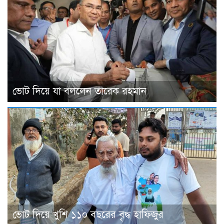
ভােট দিয়ে যা বললেন তারেক রহমান
ভোট দিয়ে খুশি ১১০ বছরের বৃদ্ধ হাফিজুর