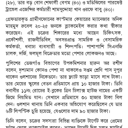
(২৮), তার বড় বোন শেফালী বেগম (৪০) ও মতিঝিলের পারফেক্ট
ট্রাভেল এজেন্সির কর্মচারী শামসুদ্দোহা খান ওরফে বাবু (৪০)।
গ্রেফতারকৃত গ্রামীণফোনের কাস্টমার কেয়ারের ম্যানেজার অনিক
মাহমুদ রুবেল ২০-২৫ জনকে ব্ল্যাকমেইল করার কথা স্বীকার
করেছেন। এই চক্রের শিকারের মধ্যে আছেন চিকিৎসক,
প্রকৌশলী, রাজনীতিবিদ, অবসরপ্রাপ্ত সামরিক ও বেসামরিক
কর্মকর্তা, ধনাঢ্য ব্যবসায়ী ও শিল্পপতি। পাশাপাশি সিএনজি
চালক, দর্জি, ফলমূল বিক্রেতার মতো পেশার লোকজনও আছে।
পুলিশের তেজগাঁও বিভাগের উপকমিশনার হারুন অর রশীদ
বলেন, দৃশ্যমান কোনও পেশা না থাকলেও সপ্তম শ্রেণি পাস নূপুর
থাকেন গুলশানের নিকেতনে। তার ফ্ল্যাট ভাড়া মাসে লাখ টাকা।
তার মেয়ের স্কুলের বেতন প্রতিমাসে প্রায় ১০ হাজার টাকা। তিনি
বনানীর ১১নং রোডের ই-ব্লকের গ্রিন ডিলাক্স হাউজ নামের একটি
জিমে নিয়মিত যান। সেখানে প্রতিমাসে ৩০ হাজার টাকা বিল
দেন। গুলশান থানায় তিনি একবার অভিযোগ করেছিলেন যে তার
৬টি লিপস্টিক চুরি হয়েছে, যেগুলোর দাম ৯০ হাজার টাকা।
তিনি বলেন, চক্রের সদস্যরা বিভিন্ন ব্যক্তিকে টার্গেট করে প্রেমের
ফাঁদে ফেলে ব্ল্যাকমেইল করেন। তাদের টার্গেট ছিল মূলত ষাটোর্ধ