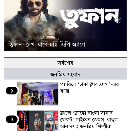
‘তুফান’ দেখা যাবে মাই জিপি অ্যাপে
সর্বশেষ
জনপ্রিয় সংবাদ
প্যারিসে ‘ঢাকা ক্লাব ফ্রান্স’-এর
১
যাত্রা
ফ্রান্সে ‘ফ্রাঙ্কো বাংলা সামার
২
ফেস্টে’ গাইবেন জেমস, রাহুল
আনন্দসহ জনপ্রিয় শিল্পীরা