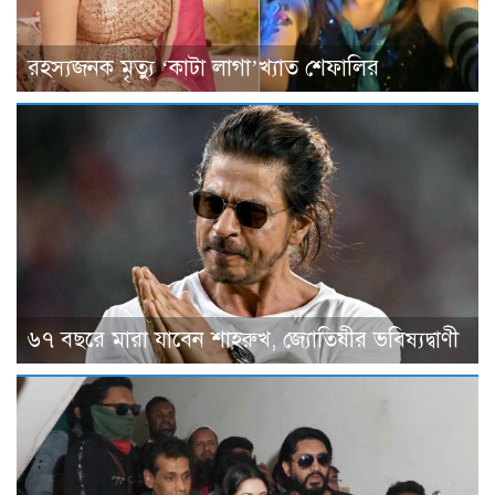
রহস্যজনক মৃত্যু ‘কাটা লাগা’খ্যাত শেফালির
৬৭ বছরে মারা যাবেন শাহরুখ, জ্যোতিষীর ভবিষ্যদ্বাণী