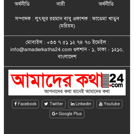
৭
বিএনপি’র আহ্বায়ক কমিটির
অর্থনীতি
নারী
অর্থনীতি
সদস্য তপন
সম্পাদক : লুৎফুর রহমান বাবু প্রকাশক : ফাতেমা খাতুন
সাংবাদিকতায় কৃতিত্বের পুরস্কার
(মরিয়ম)
৮
পেলেন জুনেদ ফারহান
মোবাইল : +৩৩ ৭ ৫১ ১২ ৭৪ ৭০ ইমেইল :
info@amaderkatha24.com গুলশান - ১, ঢাকা - ১২১০,
এমপি মমতাজ আলোকে
বাংলাদেশ
৯
অভিনন্দন জানালো ‘মুন্সিগঞ্জ
জেলা প্রবাসী এসোসিয়েশন’
বেদে সম্প্রদায় নিয়ে প্যারিসে
১০
তথ্য-চলচ্চিত্র “ভাসমান জীবন”
প্রদর্শনী ও বাংলা নববর্ষ উদযাপন
Facebook
Twitter
Linkedin
Youtube
Google Plus