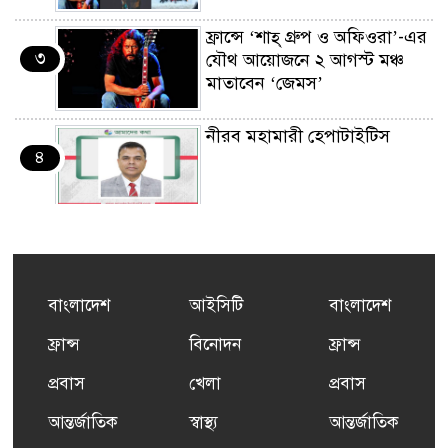
ফ্রান্সে ‘শাহ্ গ্রুপ ও অফিওরা’-এর
৩
যৌথ আয়োজনে ২ আগস্ট মঞ্চ
মাতাবেন ‘জেমস’
নীরব মহামারী হেপাটাইটিস
৪
কর্মসংস্থান তৈরির লক্ষ্যে SAF-
৫
এর সম্পূর্ণ বিনামূল্যের সুশি
প্রশিক্ষণ কার্যক্রমের শুভ সূচনা
বাংলাদেশ
আইসিটি
বাংলাদেশ
ফ্রান্সসহ ইউরোপীয় দেশসমূহে
ফ্রান্স
বিনোদন
ফ্রান্স
৬
দাবদাহ: কারণ, প্রভাব ও করণীয়
প্রবাস
খেলা
প্রবাস
আন্তর্জাতিক
স্বাস্থ্য
আন্তর্জাতিক
ফ্রান্সে সংবর্ধিত হলেন যুক্তরাজ্য