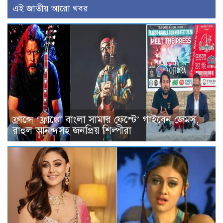
এই জাতীয় আরো খবর
ফ্রান্সে ‘ফ্রাঙ্কো বাংলা সামার ফেস্টে’ গাইবেন জেমস,
রাহুল আনন্দসহ জনপ্রিয় শিল্পীরা