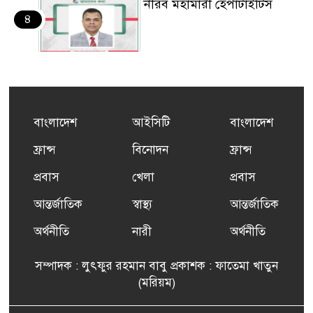
নীরব মহামারী হেপাটাইটিস
৪
কর্মসংস্থান তৈরির লক্ষ্যে SAF-
৫
এর সম্পূর্ণ বিনামূল্যের সুশি
প্রশিক্ষণ কার্যক্রমের শুভ সূচনা
বাংলাদেশ
আইসিটি
বাংলাদেশ
ফ্রান্সসহ ইউরোপীয় দেশসমূহে
ফ্রান্স
বিনোদন
ফ্রান্স
৬
দাবদাহ: কারণ, প্রভাব ও করণীয়
প্রবাস
খেলা
প্রবাস
আন্তর্জাতিক
স্বাস্থ্য
আন্তর্জাতিক
ফ্রান্সে সংবর্ধিত হলেন যুক্তরাজ্য
৭
বিএনপি’র আহ্বায়ক কমিটির
অর্থনীতি
নারী
অর্থনীতি
সদস্য তপন
সম্পাদক : লুৎফুর রহমান বাবু প্রকাশক : ফাতেমা খাতুন
সাংবাদিকতায় কৃতিত্বের পুরস্কার
(মরিয়ম)
৮
পেলেন জুনেদ ফারহান