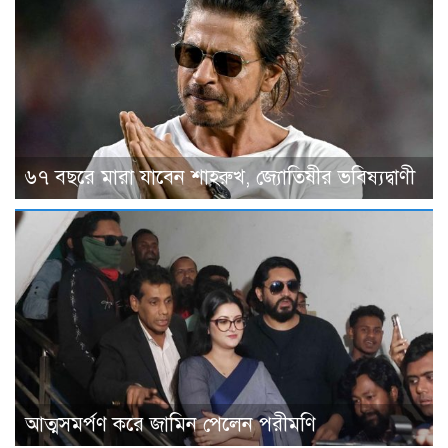
৬৭ বছরে মারা যাবেন শাহরুখ, জ্যোতিষীর ভবিষ্যদ্বাণী
আত্মসমর্পণ করে জামিন পেলেন পরীমণি