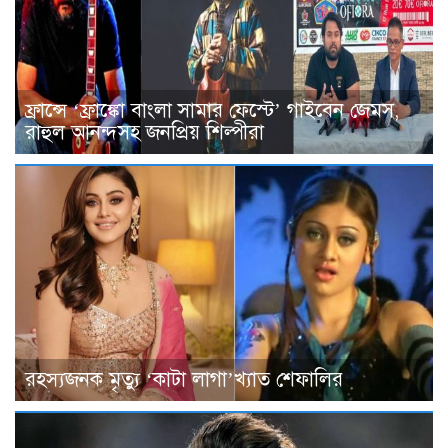
ফ্রান্সে ‘ফ্রাঙ্কো বাংলা সামার ফেস্টে’ গাইবেন জেমস,
রাহুল আনন্দসহ জনপ্রিয় শিল্পীরা
রহস্যজনক মৃত্যু ‘কাটা লাগা’খ্যাত শেফালির