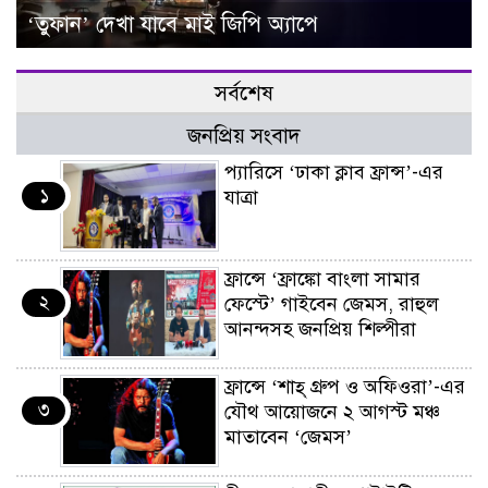
‘তুফান’ দেখা যাবে মাই জিপি অ্যাপে
সর্বশেষ
জনপ্রিয় সংবাদ
প্যারিসে ‘ঢাকা ক্লাব ফ্রান্স’-এর
১
যাত্রা
ফ্রান্সে ‘ফ্রাঙ্কো বাংলা সামার
২
ফেস্টে’ গাইবেন জেমস, রাহুল
আনন্দসহ জনপ্রিয় শিল্পীরা
ফ্রান্সে ‘শাহ্ গ্রুপ ও অফিওরা’-এর
৩
যৌথ আয়োজনে ২ আগস্ট মঞ্চ
মাতাবেন ‘জেমস’