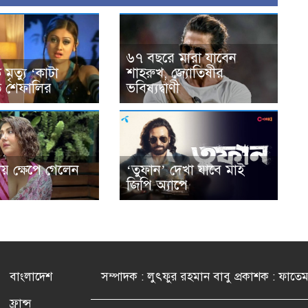
৬৭ বছরে মারা যাবেন
মৃত্যু ‘কাটা
শাহরুখ, জ্যোতিষীর
ত শেফালির
ভবিষ্যদ্বাণী
লায় ক্ষেপে গেলেন
‘তুফান’ দেখা যাবে মাই
জিপি অ্যাপে
বাংলাদেশ
সম্পাদক : লুৎফুর রহমান বাবু প্রকাশক : ফাতে
ফ্রান্স