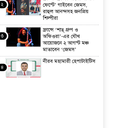
২
ফেস্টে’ গাইবেন জেমস,
রাহুল আনন্দসহ জনপ্রিয়
শিল্পীরা
ফ্রান্সে ‘শাহ্ গ্রুপ ও
৩
অফিওরা’-এর যৌথ
আয়োজনে ২ আগস্ট মঞ্চ
মাতাবেন ‘জেমস’
নীরব মহামারী হেপাটাইটিস
৪
কর্মসংস্থান তৈরির লক্ষ্যে
৫
SAF-এর সম্পূর্ণ বিনামূল্যের
সুশি প্রশিক্ষণ কার্যক্রমের শুভ
সূচনা
ফ্রান্সসহ ইউরোপীয়
৬
দেশসমূহে দাবদাহ: কারণ,