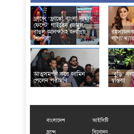
ফ্রান্সে ‘ফ্রাঙ্কো বাংলা সামার
ফেস্টে’ গাইবেন জেমস,
রাহুল আনন্দসহ জনপ্রিয়
রহস্যজনক 
শিল্পীরা
লাগা’খ্যা
আত্মসমর্পণ করে জামিন
‘বুড়ি’ ব
পেলেন পরীমণি
স্বস্তিকা
বাংলাদেশ
আইসিটি
ফ্রান্স
বিনোদন