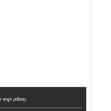
মা খাতুন (মরিয়ম)