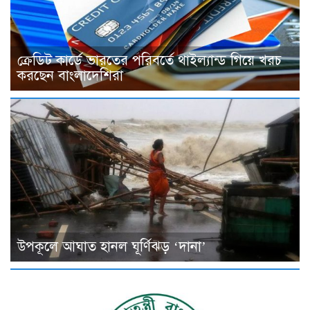
ক্রেডিট কার্ডে ভারতের পরিবর্তে থাইল্যান্ড গিয়ে খরচ
করছেন বাংলাদেশিরা
উপকূলে আঘাত হানল ঘূর্ণিঝড় ‘দানা’