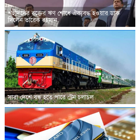
শহীদদের রক্তের ঋণ শোধে ঐক্যবদ্ধ হওয়ার ডাক
দিলেন তারেক রহমান
সারা দেশে বন্ধ হতে পারে ট্রেন চলাচল