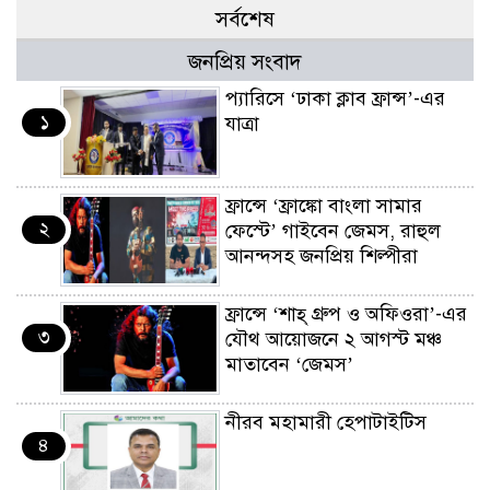
সর্বশেষ
জনপ্রিয় সংবাদ
প্যারিসে ‘ঢাকা ক্লাব ফ্রান্স’-এর
১
যাত্রা
ফ্রান্সে ‘ফ্রাঙ্কো বাংলা সামার
২
ফেস্টে’ গাইবেন জেমস, রাহুল
আনন্দসহ জনপ্রিয় শিল্পীরা
ফ্রান্সে ‘শাহ্ গ্রুপ ও অফিওরা’-এর
৩
যৌথ আয়োজনে ২ আগস্ট মঞ্চ
মাতাবেন ‘জেমস’
নীরব মহামারী হেপাটাইটিস
৪