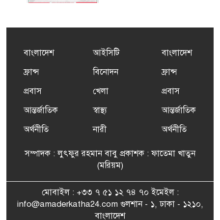
কর্মসংস্থান তৈরির লক্ষ্যে SAF-
৫
এর সম্পূর্ণ বিনামূল্যের সুশি
প্রশিক্ষণ কার্যক্রমের শুভ সূচনা
বাংলাদেশ
আইসিটি
বাংলাদেশ
ফ্রান্সসহ ইউরোপীয় দেশসমূহে
ফ্রান্স
বিনোদন
ফ্রান্স
৬
দাবদাহ: কারণ, প্রভাব ও করণীয়
প্রবাস
খেলা
প্রবাস
আন্তর্জাতিক
স্বাস্থ্য
আন্তর্জাতিক
ফ্রান্সে সংবর্ধিত হলেন যুক্তরাজ্য
৭
বিএনপি’র আহ্বায়ক কমিটির
অর্থনীতি
নারী
অর্থনীতি
সদস্য তপন
সম্পাদক : লুৎফুর রহমান বাবু প্রকাশক : ফাতেমা খাতুন
সাংবাদিকতায় কৃতিত্বের পুরস্কার
(মরিয়ম)
৮
পেলেন জুনেদ ফারহান
মোবাইল : +৩৩ ৭ ৫১ ১২ ৭৪ ৭০ ইমেইল :
info@amaderkatha24.com গুলশান - ১, ঢাকা - ১২১০,
এমপি মমতাজ আলোকে
বাংলাদেশ