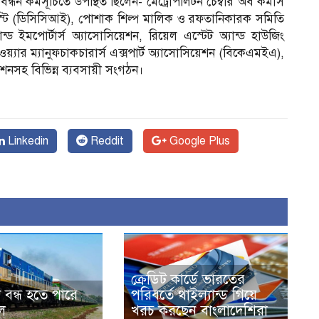
্ধন কর্মসূচিতে উপস্থিত ছিলেন- মেট্রোপলিটন চেম্বার অব কমার্স
াসস্টি (ডিসিসিআই), পোশাক শিল্প মালিক ও রফতানিকারক সমিতি
ড ইমপোর্টার্স অ্যাসোসিয়েশন, রিয়েল এস্টেট অ্যান্ড হাউজিং
য়্যার ম্যানুফচাকচারার্স এক্সপার্ট অ্যাসোসিয়েশন (বিকেএমইএ),
েশনসহ বিভিন্ন ব্যবসায়ী সংগঠন।
Linkedin
Reddit
Google Plus
ক্রেডিট কার্ডে ভারতের
 বন্ধ হতে পারে
পরিবর্তে থাইল্যান্ড গিয়ে
চল
খরচ করছেন বাংলাদেশিরা