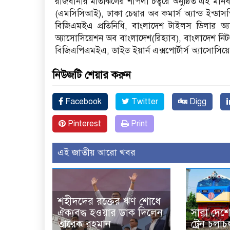
রাজধানীর মতিঝিলের শাপলা চত্বরে অনুষ্ঠিত এই মানববন
(এমসিসিআই), ঢাকা চেম্বার অব কমার্স অ্যান্ড ইন্ড
বিজিএমইএ প্রতিনিধি, বাংলাদেশ টাইলস ডিলার অ্যান্
অ্যাসোসিয়েশন অব বাংলাদেশ(রিহ্যাব), বাংলাদেশ নিটও
বিজিএপিএমইএ, ডাইড ইয়ার্ন এক্সপোর্টার্স অ্যাসোসিয়
নিউজটি শেয়ার করুন
Facebook
Twitter
Digg
Pinterest
Print
এই জাতীয় আরো খবর
শহীদদের রক্তের ঋণ শোধে
ঐক্যবদ্ধ হওয়ার ডাক দিলেন
সারা দেশে
তারেক রহমান
ট্রেন চলা