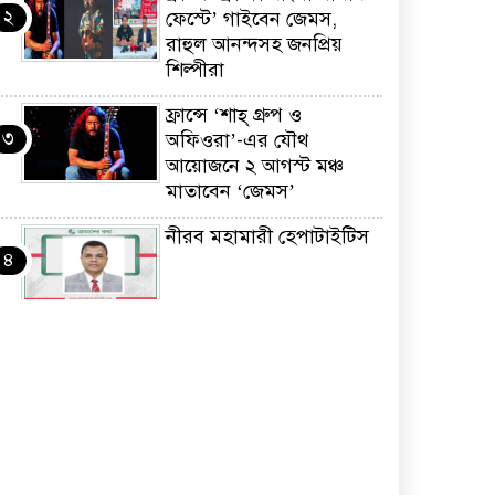
২
ফেস্টে’ গাইবেন জেমস,
রাহুল আনন্দসহ জনপ্রিয়
শিল্পীরা
ফ্রান্সে ‘শাহ্ গ্রুপ ও
৩
অফিওরা’-এর যৌথ
আয়োজনে ২ আগস্ট মঞ্চ
মাতাবেন ‘জেমস’
নীরব মহামারী হেপাটাইটিস
৪
কর্মসংস্থান তৈরির লক্ষ্যে
৫
SAF-এর সম্পূর্ণ বিনামূল্যের
সুশি প্রশিক্ষণ কার্যক্রমের শুভ
সূচনা
ফ্রান্সসহ ইউরোপীয়
৬
দেশসমূহে দাবদাহ: কারণ,