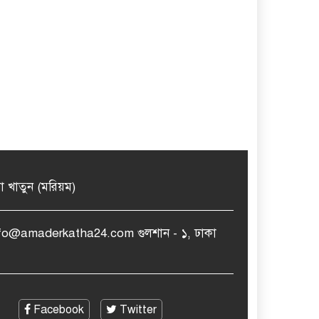
মা খাতুন (মরিয়ম)
nfo@amaderkatha24.com গুলশান - ১, ঢাকা
Facebook
Twitter