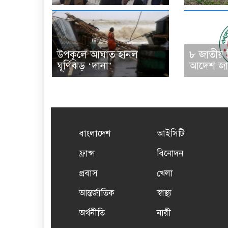
উপকূলে আঘাত হানল
৮ জাতীয়
ঘূর্ণিঝড় ‘দানা’
আদেশ জা
বাংলাদেশ
আইসিটি
ফ্রান্স
বিনোদন
প্রবাস
খেলা
আন্তর্জাতিক
স্বাস্থ্য
অর্থনীতি
নারী