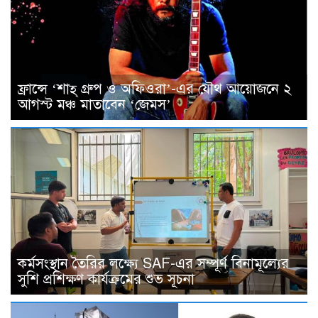
ফ্রান্সে ‘শাহ্ গ্রুপ ও অফিওরা’-এর যৌথ আয়োজনে ২
আগস্ট মঞ্চ মাতাবেন ‘জেমস’
কর্মসংস্থান তৈরির লক্ষ্যে SAF-এর সম্পূর্ণ বিনামূল্যের
সুশি প্রশিক্ষণ কার্যক্রমের শুভ সূচনা