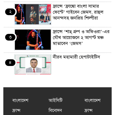
ফ্রান্সে ‘ফ্রাঙ্কো বাংলা সামার
২
ফেস্টে’ গাইবেন জেমস, রাহুল
আনন্দসহ জনপ্রিয় শিল্পীরা
ফ্রান্সে ‘শাহ্ গ্রুপ ও অফিওরা’-এর
৩
যৌথ আয়োজনে ২ আগস্ট মঞ্চ
মাতাবেন ‘জেমস’
নীরব মহামারী হেপাটাইটিস
৪
কর্মসংস্থান তৈরির লক্ষ্যে SAF-
৫
এর সম্পূর্ণ বিনামূল্যের সুশি
প্রশিক্ষণ কার্যক্রমের শুভ সূচনা
বাংলাদেশ
আইসিটি
বাংলাদেশ
ফ্রান্সসহ ইউরোপীয় দেশসমূহে
ফ্রান্স
বিনোদন
ফ্রান্স
৬
দাবদাহ: কারণ, প্রভাব ও করণীয়