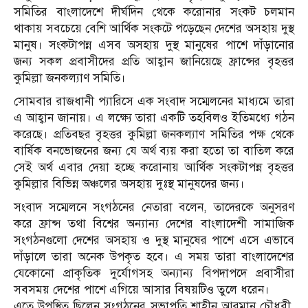
সমিতির বাংলাদেশে দীর্ঘদিন থেকে করোনার সংকট চলমান
থাকায় সবচেয়ে বেশি আর্থিক সংকটে পড়েছেন দেশের অসহায় দুস্থ
মানুষ। সংকটাপন্ন এসব অসহায় দুস্থ মানুষের পাশে দাঁড়ানোর
জন্য সকল প্রবাসীদের প্রতি আহ্বান জানিয়েছে ফ্রান্সের বৃহত্তর
কুমিল্লা জনকল্যাণ সমিতি।
সোমবার রাজধানী প্যারিসে এক সংবাদ সম্মেলনের মাধ্যমে তারা
এ আহ্বান জানায়। এ লক্ষ্যে তারা একটি তহবিলও ইতিমধ্যে গঠন
করেছে। প্রতিবছর বৃহত্তর কুমিল্লা জনকল্যাণ সমিতির পক্ষ থেকে
বার্ষিক বনভোজনের জন্য যে অর্থ ব্যয় করা হতো তা বাতিল করে
সেই অর্থ এবার দেয়া হচ্ছে করোনায় আর্থিক সংকটাপন্ন বৃহত্তর
কুমিল্লার বিভিন্ন অঞ্চলের অসহায় দুঃস্থ মানুষদের জন্য।
সংবাদ সম্মেলনে সংগঠনের নেতারা বলেন, তাদেরকে অনুসরণ
করে ফ্রান্স তথা বিশ্বের অন্যান্য দেশের বাংলাদেশী সামাজিক
সংগঠনগুলো দেশের অসহায় ও দুস্থ মানুষের পাশে এসে এভাবে
দাঁড়ালে তারা অনেক উপকৃত হবে। এ সময় তারা বাংলাদেশের
যেকোনো প্রাকৃতিক দুর্যোগসহ অন্যান্য বিপদাপদে প্রবাসীরা
সবসময় দেশের পাশে এগিয়ে আসার বিষয়টিও তুলে ধরেন।
এতে উপস্থিত ছিলেন সংগঠনের সভাপতি শাহীন আরমান চৌধুরী,