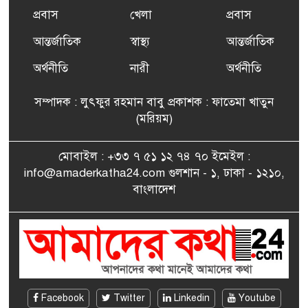
প্রবাস
খেলা
প্রবাস
আন্তর্জাতিক
স্বাস্থ্য
আন্তর্জাতিক
ফ্রান্সে সংবর্ধিত হলেন যুক্তরাজ্য
৭
বিএনপি’র আহ্বায়ক কমিটির
অর্থনীতি
নারী
অর্থনীতি
সদস্য তপন
সম্পাদক : লুৎফুর রহমান বাবু প্রকাশক : ফাতেমা খাতুন
সাংবাদিকতায় কৃতিত্বের পুরস্কার
(মরিয়ম)
৮
পেলেন জুনেদ ফারহান
মোবাইল : +৩৩ ৭ ৫১ ১২ ৭৪ ৭০ ইমেইল :
info@amaderkatha24.com গুলশান - ১, ঢাকা - ১২১০,
এমপি মমতাজ আলোকে
বাংলাদেশ
৯
অভিনন্দন জানালো ‘মুন্সিগঞ্জ
জেলা প্রবাসী এসোসিয়েশন’
বেদে সম্প্রদায় নিয়ে প্যারিসে
১০
তথ্য-চলচ্চিত্র “ভাসমান জীবন”
প্রদর্শনী ও বাংলা নববর্ষ উদযাপন
Facebook
Twitter
Linkedin
Youtube