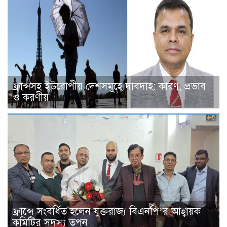
ফ্রান্সসহ ইউরোপীয় দেশসমূহে দাবদাহ: কারণ, প্রভাব
ও করণীয়
ফ্রান্সে সংবর্ধিত হলেন যুক্তরাজ্য বিএনপি’র আহ্বায়ক
কমিটির সদস্য তপন