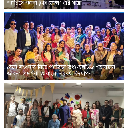
প্যারিসে ‘ঢাকা ক্লাব ফ্রান্স’-এর যাত্রা
বেদে সম্প্রদায় নিয়ে প্যারিসে তথ্য-চলচ্চিত্র “ভাসমান
জীবন” প্রদর্শনী ও বাংলা নববর্ষ উদযাপন