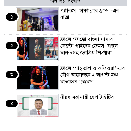
জনপ্রিয় সংবাদ
প্যারিসে ‘ঢাকা ক্লাব ফ্রান্স’-এর
১
যাত্রা
ফ্রান্সে ‘ফ্রাঙ্কো বাংলা সামার
২
ফেস্টে’ গাইবেন জেমস, রাহুল
আনন্দসহ জনপ্রিয় শিল্পীরা
ফ্রান্সে ‘শাহ্ গ্রুপ ও অফিওরা’-এর
৩
যৌথ আয়োজনে ২ আগস্ট মঞ্চ
মাতাবেন ‘জেমস’
নীরব মহামারী হেপাটাইটিস
৪
কর্মসংস্থান তৈরির লক্ষ্যে SAF-