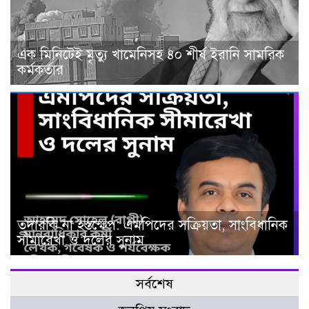
এক মিনিটেই মৃত্যু খামেনিসহ ৪০ শীর্ষ ইরানি সামরিক
কর্মকর্তার
তদারকি না হস্তক্ষেপ: এমপিদের সক্রিয়তা, সাংবিধানিক
সীমারেখা ও দলের সুনাম
সর্বশেষ