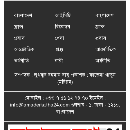
৫
এর সম্পূর্ণ বিনামূল্যের সুশি
প্রশিক্ষণ কার্যক্রমের শুভ সূচনা
বাংলাদেশ
আইসিটি
বাংলাদেশ
ফ্রান্সসহ ইউরোপীয় দেশসমূহে
ফ্রান্স
বিনোদন
ফ্রান্স
৬
দাবদাহ: কারণ, প্রভাব ও করণীয়
প্রবাস
খেলা
প্রবাস
আন্তর্জাতিক
স্বাস্থ্য
আন্তর্জাতিক
ফ্রান্সে সংবর্ধিত হলেন যুক্তরাজ্য
৭
বিএনপি’র আহ্বায়ক কমিটির
অর্থনীতি
নারী
অর্থনীতি
সদস্য তপন
সম্পাদক : লুৎফুর রহমান বাবু প্রকাশক : ফাতেমা খাতুন
সাংবাদিকতায় কৃতিত্বের পুরস্কার
(মরিয়ম)
৮
পেলেন জুনেদ ফারহান
মোবাইল : +৩৩ ৭ ৫১ ১২ ৭৪ ৭০ ইমেইল :
info@amaderkatha24.com গুলশান - ১, ঢাকা - ১২১০,
এমপি মমতাজ আলোকে
বাংলাদেশ
৯
অভিনন্দন জানালো ‘মুন্সিগঞ্জ
জেলা প্রবাসী এসোসিয়েশন’