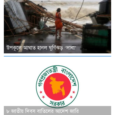
উপকূলে আঘাত হানল ঘূর্ণিঝড় ‘দানা’
৮ জাতীয় দিবস বাতিলের আদেশ জারি