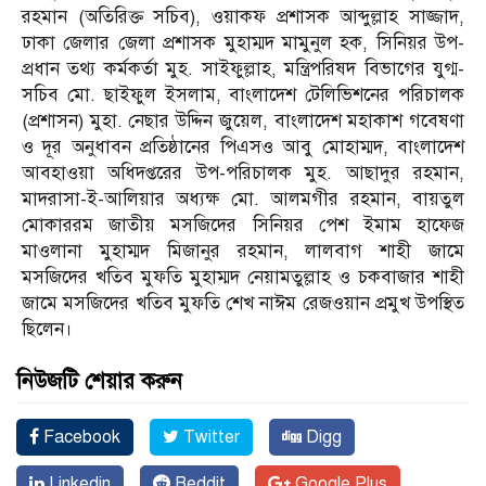
রহমান (অতিরিক্ত সচিব), ওয়াকফ প্রশাসক আব্দুল্লাহ সাজ্জাদ,
ঢাকা জেলার জেলা প্রশাসক মুহাম্মদ মামুনুল হক, সিনিয়র উপ-
প্রধান তথ্য কর্মকর্তা মুহ. সাইফুল্লাহ, মন্ত্রিপরিষদ বিভাগের যুগ্ম-
সচিব মো. ছাইফুল ইসলাম, বাংলাদেশ টেলিভিশনের পরিচালক
(প্রশাসন) মুহা. নেছার উদ্দিন জুয়েল, বাংলাদেশ মহাকাশ গবেষণা
ও দূর অনুধাবন প্রতিষ্ঠানের পিএসও আবু মোহাম্মদ, বাংলাদেশ
আবহাওয়া অধিদপ্তরের উপ-পরিচালক মুহ. আছাদুর রহমান,
মাদরাসা-ই-আলিয়ার অধ্যক্ষ মো. আলমগীর রহমান, বায়তুল
মোকাররম জাতীয় মসজিদের সিনিয়র পেশ ইমাম হাফেজ
মাওলানা মুহাম্মদ মিজানুর রহমান, লালবাগ শাহী জামে
মসজিদের খতিব মুফতি মুহাম্মদ নেয়ামতুল্লাহ ও চকবাজার শাহী
জামে মসজিদের খতিব মুফতি শেখ নাঈম রেজওয়ান প্রমুখ উপস্থিত
ছিলেন।
নিউজটি শেয়ার করুন
Facebook
Twitter
Digg
Linkedin
Reddit
Google Plus