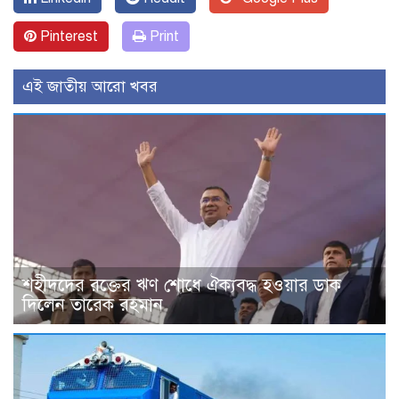
Pinterest
Print
এই জাতীয় আরো খবর
শহীদদের রক্তের ঋণ শোধে ঐক্যবদ্ধ হওয়ার ডাক
দিলেন তারেক রহমান