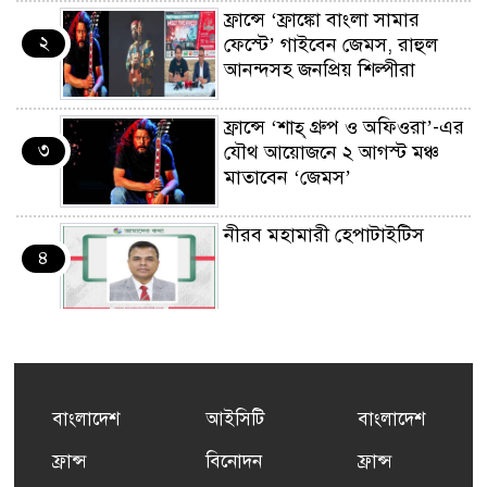
ফ্রান্সে ‘ফ্রাঙ্কো বাংলা সামার
২
ফেস্টে’ গাইবেন জেমস, রাহুল
আনন্দসহ জনপ্রিয় শিল্পীরা
ফ্রান্সে ‘শাহ্ গ্রুপ ও অফিওরা’-এর
৩
যৌথ আয়োজনে ২ আগস্ট মঞ্চ
মাতাবেন ‘জেমস’
নীরব মহামারী হেপাটাইটিস
৪
কর্মসংস্থান তৈরির লক্ষ্যে SAF-
৫
এর সম্পূর্ণ বিনামূল্যের সুশি
প্রশিক্ষণ কার্যক্রমের শুভ সূচনা
বাংলাদেশ
আইসিটি
বাংলাদেশ
ফ্রান্সসহ ইউরোপীয় দেশসমূহে
ফ্রান্স
বিনোদন
ফ্রান্স
৬
দাবদাহ: কারণ, প্রভাব ও করণীয়