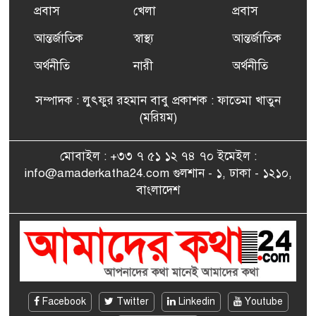
প্রবাস
খেলা
প্রবাস
আন্তর্জাতিক
স্বাস্থ্য
আন্তর্জাতিক
ফ্রান্সে সংবর্ধিত হলেন যুক্তরাজ্য
৭
বিএনপি’র আহ্বায়ক কমিটির
অর্থনীতি
নারী
অর্থনীতি
সদস্য তপন
সম্পাদক : লুৎফুর রহমান বাবু প্রকাশক : ফাতেমা খাতুন
সাংবাদিকতায় কৃতিত্বের পুরস্কার
(মরিয়ম)
৮
পেলেন জুনেদ ফারহান
মোবাইল : +৩৩ ৭ ৫১ ১২ ৭৪ ৭০ ইমেইল :
info@amaderkatha24.com গুলশান - ১, ঢাকা - ১২১০,
এমপি মমতাজ আলোকে
বাংলাদেশ
৯
অভিনন্দন জানালো ‘মুন্সিগঞ্জ
জেলা প্রবাসী এসোসিয়েশন’
বেদে সম্প্রদায় নিয়ে প্যারিসে
১০
তথ্য-চলচ্চিত্র “ভাসমান জীবন”
প্রদর্শনী ও বাংলা নববর্ষ উদযাপন
Facebook
Twitter
Linkedin
Youtube