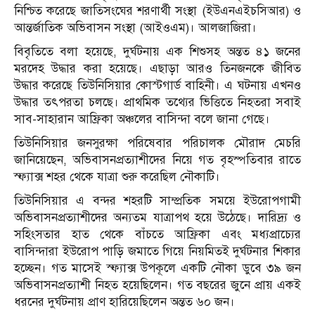
নিশ্চিত করেছে জাতিসংঘের শরণার্থী সংস্থা (ইউএনএইচসিআর) ও
আন্তর্জাতিক অভিবাসন সংস্থা (আইওএম)। আলজাজিরা।
বিবৃতিতে বলা হয়েছে, দুর্ঘটনায় এক শিশুসহ অন্তত ৪১ জনের
মরদেহ উদ্ধার করা হয়েছে। এছাড়া আরও তিনজনকে জীবিত
উদ্ধার করেছে তিউনিসিয়ার কোস্টগার্ড বাহিনী। এ ঘটনায় এখনও
উদ্ধার তৎপরতা চলছে। প্রাথমিক তথ্যের ভিত্তিতে নিহতরা সবাই
সাব-সাহারান আফ্রিকা অঞ্চলের বাসিন্দা বলে জানা গেছে।
তিউনিসিয়ার জনসুরক্ষা পরিষেবার পরিচালক মৌরাদ মেচরি
জানিয়েছেন, অভিবাসনপ্রত্যাশীদের নিয়ে গত বৃহস্পতিবার রাতে
স্ফ্যাক্স শহর থেকে যাত্রা শুরু করেছিল নৌকাটি।
তিউনিসিয়ার এ বন্দর শহরটি সাম্প্রতিক সময়ে ইউরোপগামী
অভিবাসনপ্রত্যাশীদের অন্যতম যাত্রাপথ হয়ে উঠেছে। দারিদ্র্য ও
সহিংসতার হাত থেকে বাঁচতে আফ্রিকা এবং মধ্যপ্রাচ্যের
বাসিন্দারা ইউরোপ পাড়ি জমাতে গিয়ে নিয়মিতই দুর্ঘটনার শিকার
হচ্ছেন। গত মাসেই স্ফ্যাক্স উপকূলে একটি নৌকা ডুবে ৩৯ জন
অভিবাসনপ্রত্যাশী নিহত হয়েছিলেন। গত বছরের জুনে প্রায় একই
ধরনের দুর্ঘটনায় প্রাণ হারিয়েছিলেন অন্তত ৬০ জন।