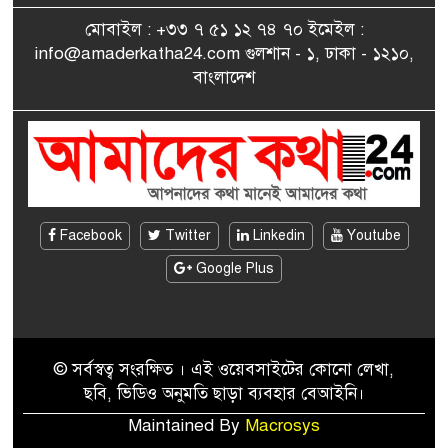
মোবাইল : +৩৩ ৭ ৫১ ১২ ৭৪ ৭০ ইমেইল :
info@amaderkatha24.com গুলশান - ১, ঢাকা - ১২১০,
এমপি মমতাজ আলোকে
বাংলাদেশ
৯
অভিনন্দন জানালো ‘মুন্সিগঞ্জ
জেলা প্রবাসী এসোসিয়েশন’
বেদে সম্প্রদায় নিয়ে প্যারিসে
১০
তথ্য-চলচ্চিত্র “ভাসমান জীবন”
প্রদর্শনী ও বাংলা নববর্ষ উদযাপন
Facebook
Twitter
Linkedin
Youtube
Google Plus
© সর্বস্বত্ব সংরক্ষিত । এই ওয়েবসাইটের কোনো লেখা,
ছবি, ভিডিও অনুমতি ছাড়া ব্যবহার বেআইনি।
Maintained By
Macrosys