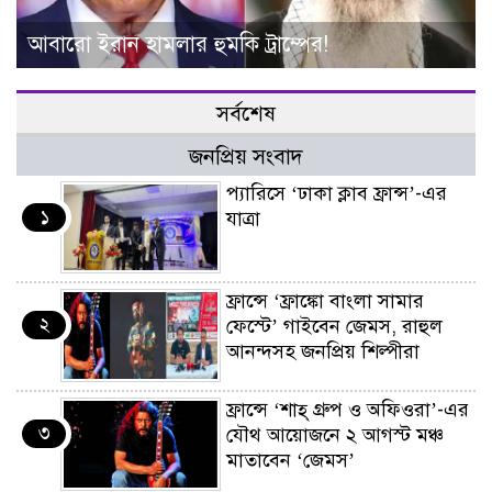
আবারো ইরান হামলার হুমকি ট্রাম্পের!
সর্বশেষ
জনপ্রিয় সংবাদ
প্যারিসে ‘ঢাকা ক্লাব ফ্রান্স’-এর
১
যাত্রা
ফ্রান্সে ‘ফ্রাঙ্কো বাংলা সামার
২
ফেস্টে’ গাইবেন জেমস, রাহুল
আনন্দসহ জনপ্রিয় শিল্পীরা
ফ্রান্সে ‘শাহ্ গ্রুপ ও অফিওরা’-এর
৩
যৌথ আয়োজনে ২ আগস্ট মঞ্চ
মাতাবেন ‘জেমস’