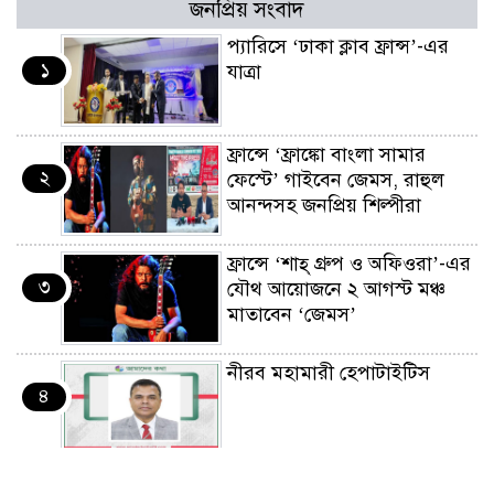
জনপ্রিয় সংবাদ
প্যারিসে ‘ঢাকা ক্লাব ফ্রান্স’-এর
১
যাত্রা
ফ্রান্সে ‘ফ্রাঙ্কো বাংলা সামার
২
ফেস্টে’ গাইবেন জেমস, রাহুল
আনন্দসহ জনপ্রিয় শিল্পীরা
ফ্রান্সে ‘শাহ্ গ্রুপ ও অফিওরা’-এর
৩
যৌথ আয়োজনে ২ আগস্ট মঞ্চ
মাতাবেন ‘জেমস’
নীরব মহামারী হেপাটাইটিস
৪
কর্মসংস্থান তৈরির লক্ষ্যে SAF-