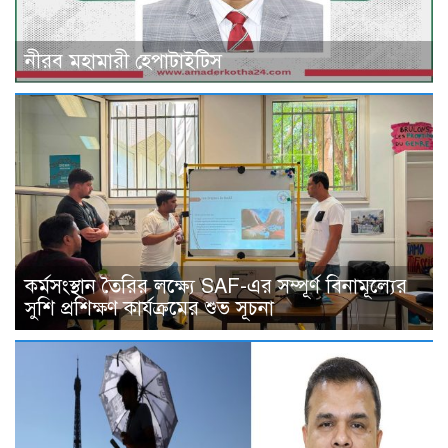
নীরব মহামারী হেপাটাইটিস
কর্মসংস্থান তৈরির লক্ষ্যে SAF-এর সম্পূর্ণ বিনামূল্যের
সুশি প্রশিক্ষণ কার্যক্রমের শুভ সূচনা