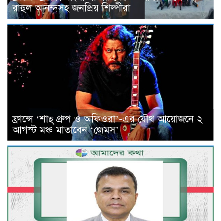
রাহুল আনন্দসহ জনপ্রিয় শিল্পীরা
ফ্রান্সে ‘শাহ্ গ্রুপ ও অফিওরা’-এর যৌথ আয়োজনে ২
আগস্ট মঞ্চ মাতাবেন ‘জেমস’