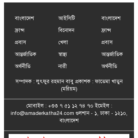
৫
এর সম্পূর্ণ বিনামূল্যের সুশি
প্রশিক্ষণ কার্যক্রমের শুভ সূচনা
বাংলাদেশ
আইসিটি
বাংলাদেশ
ফ্রান্সসহ ইউরোপীয় দেশসমূহে
ফ্রান্স
বিনোদন
ফ্রান্স
৬
দাবদাহ: কারণ, প্রভাব ও করণীয়
প্রবাস
খেলা
প্রবাস
আন্তর্জাতিক
স্বাস্থ্য
আন্তর্জাতিক
ফ্রান্সে সংবর্ধিত হলেন যুক্তরাজ্য
৭
বিএনপি’র আহ্বায়ক কমিটির
অর্থনীতি
নারী
অর্থনীতি
সদস্য তপন
সম্পাদক : লুৎফুর রহমান বাবু প্রকাশক : ফাতেমা খাতুন
সাংবাদিকতায় কৃতিত্বের পুরস্কার
(মরিয়ম)
৮
পেলেন জুনেদ ফারহান
মোবাইল : +৩৩ ৭ ৫১ ১২ ৭৪ ৭০ ইমেইল :
info@amaderkatha24.com গুলশান - ১, ঢাকা - ১২১০,
এমপি মমতাজ আলোকে
বাংলাদেশ
৯
অভিনন্দন জানালো ‘মুন্সিগঞ্জ
জেলা প্রবাসী এসোসিয়েশন’