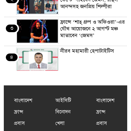
আনন্দসহ জনপ্রিয় শিল্পীরা
ফ্রান্সে ‘শাহ্ গ্রুপ ও অফিওরা’-এর
৩
যৌথ আয়োজনে ২ আগস্ট মঞ্চ
মাতাবেন ‘জেমস’
নীরব মহামারী হেপাটাইটিস
৪
কর্মসংস্থান তৈরির লক্ষ্যে SAF-
৫
এর সম্পূর্ণ বিনামূল্যের সুশি
প্রশিক্ষণ কার্যক্রমের শুভ সূচনা
বাংলাদেশ
আইসিটি
বাংলাদেশ
ফ্রান্সসহ ইউরোপীয় দেশসমূহে
ফ্রান্স
বিনোদন
ফ্রান্স
৬
দাবদাহ: কারণ, প্রভাব ও করণীয়
প্রবাস
খেলা
প্রবাস