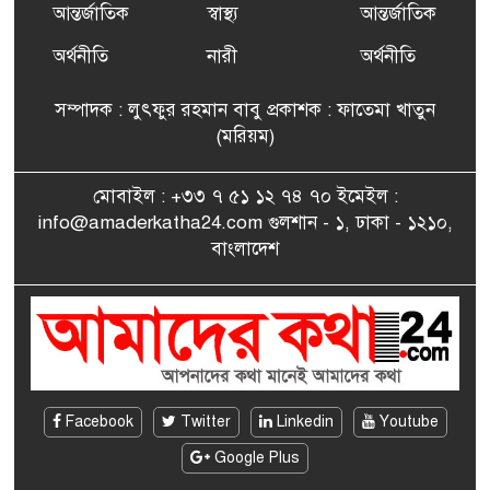
আন্তর্জাতিক
স্বাস্থ্য
আন্তর্জাতিক
ফ্রান্সে সংবর্ধিত হলেন যুক্তরাজ্য
৭
বিএনপি’র আহ্বায়ক কমিটির
অর্থনীতি
নারী
অর্থনীতি
সদস্য তপন
সম্পাদক : লুৎফুর রহমান বাবু প্রকাশক : ফাতেমা খাতুন
সাংবাদিকতায় কৃতিত্বের পুরস্কার
(মরিয়ম)
৮
পেলেন জুনেদ ফারহান
মোবাইল : +৩৩ ৭ ৫১ ১২ ৭৪ ৭০ ইমেইল :
info@amaderkatha24.com গুলশান - ১, ঢাকা - ১২১০,
এমপি মমতাজ আলোকে
বাংলাদেশ
৯
অভিনন্দন জানালো ‘মুন্সিগঞ্জ
জেলা প্রবাসী এসোসিয়েশন’
বেদে সম্প্রদায় নিয়ে প্যারিসে
১০
তথ্য-চলচ্চিত্র “ভাসমান জীবন”
প্রদর্শনী ও বাংলা নববর্ষ উদযাপন
Facebook
Twitter
Linkedin
Youtube
Google Plus