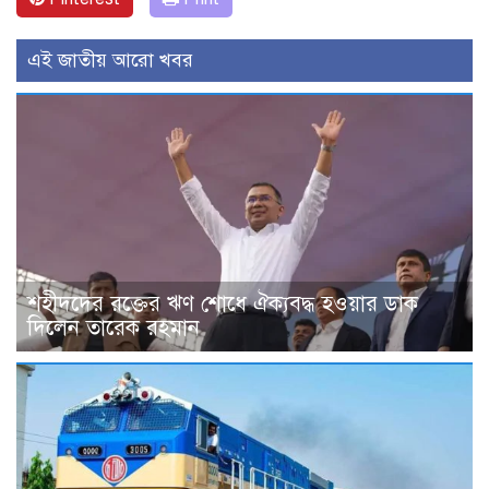
এই জাতীয় আরো খবর
শহীদদের রক্তের ঋণ শোধে ঐক্যবদ্ধ হওয়ার ডাক
দিলেন তারেক রহমান