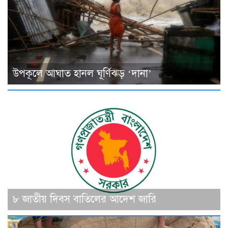
উপকূলে আঘাত হানল ঘূর্ণিঝড় ‘দানা’
৮ জাতীয় দিবস বাতিলের আদেশ জারি