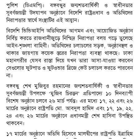
পুলিশ (ডিএমপি)। বঙ্গবন্ধুর জন্মশতবার্ষিকী ও স্বাধীনতার
সুবর্ণজয়ন্তী উদযাপন অনুষ্ঠানে বিদেশি রাষ্ট্রপ্রধান ও অতিথিদের
নিরাপত্তার স্বার্থে সংস্থাটির এই আহ্বান।
বিদেশি ভিভিআইপি অতিথিদের আগমন এবং আয়োজিত অনুষ্ঠান
নির্বিঘ্ন করতে রাজধানীজুড়ে নিশ্ছিদ্র নিরাপত্তা বলয় গড়ে তুলেছে
আইন-শৃঙ্খলা বাহিনী। অতিথিদের চলাচলের সড়ক, অনুষ্ঠানস্থল ও
থাকার জায়গায় কয়েক স্তরের নিরাপত্তা ব্যবস্থা থাকছে। ঢাকা
মহানগরীর যেসব রাস্তা দিয়ে যখন তারা আসা-যাওয়া করবেন
সেগুলোর ফুটপাত ও ফুটওভার ব্রিজে কেউ চলাচল করতে পারবেন
না।
বঙ্গবন্ধু শেখ মুজিবুর রহমানের জন্মশতবার্ষিকী ও স্বাধীনতার
সুবর্ণজয়ন্তী উপলক্ষে ‘মুজিব চিরন্তন’ প্রতিপাদ্যে ১০ দিনব্যাপী
বিশেষ অনুষ্ঠান চলবে ২৬ মার্চ পর্যন্ত। এর মধ্যে ১৭, ২২ এবং ২৬
মার্চের অনুষ্ঠানে রাষ্ট্রপতি মো. আবদুল হামিদ এবং ১৭, ১৯, ২২,
২৪ এবং ২৬ মার্চের অনুষ্ঠানে প্রধানমন্ত্রী শেখ হাসিনা উপস্থিত
থাকবেন।
১৭ মার্চের অনুষ্ঠানে অতিথি হিসেবে মালদ্বীপের রাষ্ট্রপতি ইব্রাহিম