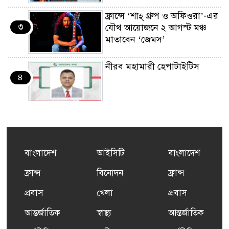
ফ্রান্সে ‘শাহ্ গ্রুপ ও অফিওরা’-এর
৩
যৌথ আয়োজনে ২ আগস্ট মঞ্চ
মাতাবেন ‘জেমস’
নীরব মহামারী হেপাটাইটিস
৪
কর্মসংস্থান তৈরির লক্ষ্যে SAF-
৫
এর সম্পূর্ণ বিনামূল্যের সুশি
প্রশিক্ষণ কার্যক্রমের শুভ সূচনা
বাংলাদেশ
আইসিটি
বাংলাদেশ
ফ্রান্সসহ ইউরোপীয় দেশসমূহে
ফ্রান্স
বিনোদন
ফ্রান্স
৬
দাবদাহ: কারণ, প্রভাব ও করণীয়
প্রবাস
খেলা
প্রবাস
আন্তর্জাতিক
স্বাস্থ্য
আন্তর্জাতিক
ফ্রান্সে সংবর্ধিত হলেন যুক্তরাজ্য
৭