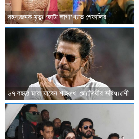
রহস্যজনক মৃত্যু ‘কাটা লাগা’খ্যাত শেফালির
৬৭ বছরে মারা যাবেন শাহরুখ, জ্যোতিষীর ভবিষ্যদ্বাণী