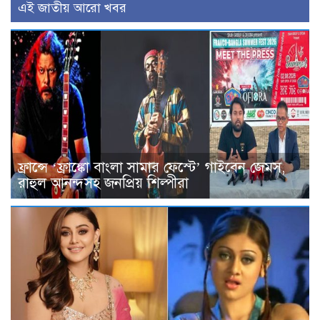
এই জাতীয় আরো খবর
ফ্রান্সে ‘ফ্রাঙ্কো বাংলা সামার ফেস্টে’ গাইবেন জেমস,
রাহুল আনন্দসহ জনপ্রিয় শিল্পীরা