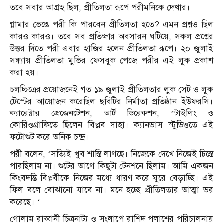
তবে সবার আগ্রহ ছিল, প্রীতিলতা রূপে পরীমনিকে দেখার।
গ্লামার ভেঙে পরী কি পারবেন প্রীতিলতা হতে? এমন প্রশ্নও ছিল
কারও কারও। তবে সব প্রতিক্ষার অবসারন ঘটিয়ে, সকল প্রশ্নের
উত্তর দিতে পরী এবার হাজির হলেন প্রীতিলতা রূপে। ২০ জুলাই
সন্ধ্যায় প্রীতিলতা মুভির ফেসবুক পেজে পরীর এই লুক প্রকাশ
করা হয়।
চলচ্চিত্রের প্রয়োজনেই গত ১৯ জুলাই প্রীতিলতার লুক সেট ও লুক
টেস্টের আয়োজন করেছিল ছবিটির নির্মাতা প্রতিষ্ঠান ইউফরসি।
ক্যারেক্টার প্রেজেনটেশন, আর্ট ডিরেকশন, স্টাইলিং ও
কোরিওগ্রাফিতে ছিলেন বিপ্লব সাহা। ক্যানভাস স্টুডিওতে এই
ফটোশুট করে অনিক চন্দ্র।
পরী বলেন, ‘সত্যিই খুব শান্তি লাগছে। নিজেকে দেখে নিজেই চিন্তে
পারছিলাম না। শুটের আগে কিছুটা টেনশনে ছিলাম। আমি একজন
কিংবদন্তি বিপ্লবীকে নিজের মধ্যে ধারণ করে ঘুরে বেড়াচ্ছি। এই
ফিল বলে বোঝানো যাবে না। মনে হচ্ছে প্রীতিলতার আত্মা ভর
করেছে। ‘
গোলাম রাব্বানী চিত্রনাট্য ও সংলাপে রাশিদ পলাশের পরিচালনায়