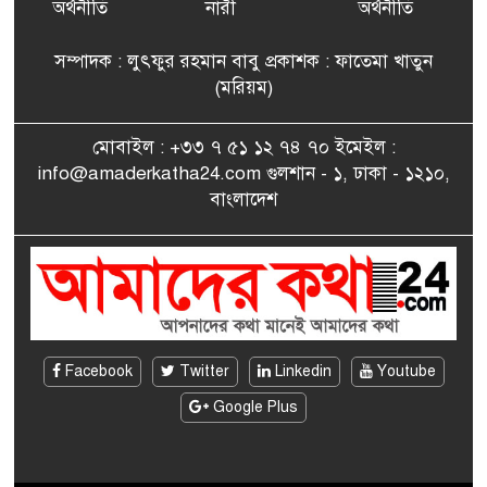
বিএনপি’র আহ্বায়ক কমিটির
অর্থনীতি
নারী
অর্থনীতি
সদস্য তপন
সম্পাদক : লুৎফুর রহমান বাবু প্রকাশক : ফাতেমা খাতুন
সাংবাদিকতায় কৃতিত্বের পুরস্কার
(মরিয়ম)
৮
পেলেন জুনেদ ফারহান
মোবাইল : +৩৩ ৭ ৫১ ১২ ৭৪ ৭০ ইমেইল :
info@amaderkatha24.com গুলশান - ১, ঢাকা - ১২১০,
এমপি মমতাজ আলোকে
বাংলাদেশ
৯
অভিনন্দন জানালো ‘মুন্সিগঞ্জ
জেলা প্রবাসী এসোসিয়েশন’
বেদে সম্প্রদায় নিয়ে প্যারিসে
১০
তথ্য-চলচ্চিত্র “ভাসমান জীবন”
প্রদর্শনী ও বাংলা নববর্ষ উদযাপন
Facebook
Twitter
Linkedin
Youtube
Google Plus