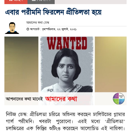
এবার পরীমনি ফিরলেন প্রীতিলতা হয়ে
আমাদের কথা ডেস্ক
আপডেট : বৃহস্পতিবার, ২২ জুলাই, ২০২১
নিউজ ডেস্ক: প্রীতিলতা চরিত্রে অভিনয় করছেন ঢালিউডের গ্লামার
গার্ল পরীমনি। খবরটা পুরোনো। এরই মধ্যে ‘প্রীতিলতা’
চলচ্চিত্রের এক কিস্তির শুটিংও করেছেন আলোচিত এই নায়িকা।