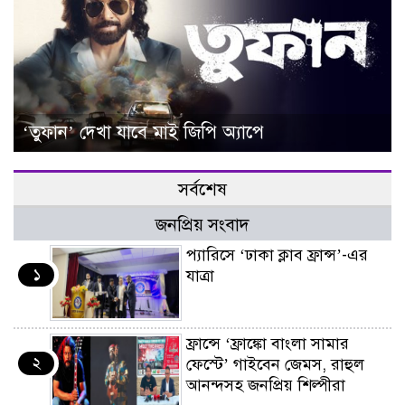
‘তুফান’ দেখা যাবে মাই জিপি অ্যাপে
সর্বশেষ
জনপ্রিয় সংবাদ
প্যারিসে ‘ঢাকা ক্লাব ফ্রান্স’-এর
১
যাত্রা
ফ্রান্সে ‘ফ্রাঙ্কো বাংলা সামার
২
ফেস্টে’ গাইবেন জেমস, রাহুল
আনন্দসহ জনপ্রিয় শিল্পীরা